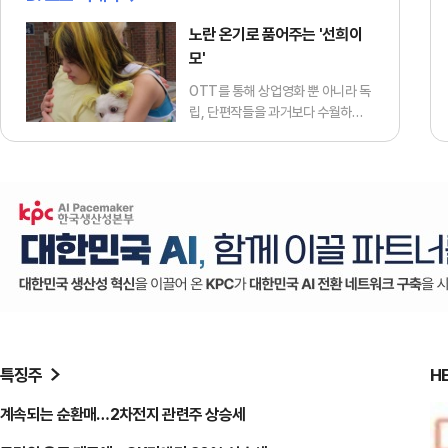
노란 온기로 품어주는 '선희이
모'
OTT를 통해 상업영화 뿐 아니라 독
립, 단편작들을 과거보다 수월하게
만날 수 있는 무대가 생겼습니다. 그
중 재기 발랄한 아이디어부터 사회
를 관통하는 날카로운 메시지까지
짧고 굵게 존재감을 발휘하는 50분
이하의 영화들을 찾아 소개합니다. <
편집자 주> 애견미용사 선희(정호정
분)는 어느 날 한 여자로부터 강아지
메주를 맡아달라는 부탁을 받는다.
손님은 메주를 "아름답게 해달라"는
말만 남긴 채 사라지고, 선희는 메주
의 양쪽 귀를 노랗게 물들여준다. 밤
이 깊도록 주인이 나타나지 않자 선
특징주
H
희는 메주를 집으로 데려와 돌보기
시…
계속되는 순환매…2차전지 관련주 상승세