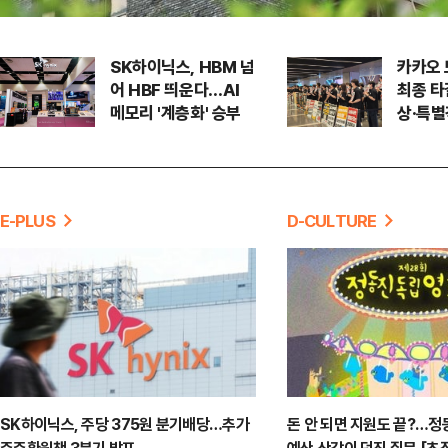
SK하이닉스, HBM 넘
카카오 
어 HBF 띄운다…AI
최종 타
메모리 '계층화' 승부
상·특별
원
E-PLUS
D-CULTURE
SK하이닉스, 주당 375원 분기배당…추가
돈 안 되면 지원도 끝?…