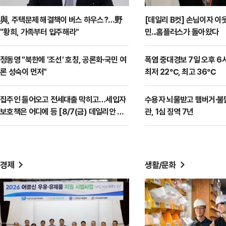
與, 주택문제 해결책이 버스 하우스?…野
[데일리 B컷] 손님이자 이
"황희, 가족부터 입주해라"
민...홈플러스가 돌아왔다
정동영 "북한에 '조선' 호칭, 공론화·국민 여
폭염 중대경보 7일 오후 
론 성숙이 먼저"
최저 22℃, 최고 36℃
집주인 들어오고 전세대출 막히고…세입자
수용자 뇌물받고 햄버거·불
보호책은 어디에 등 [8/7(금) 데일리안 퇴
관, 1심 징역 7년
근길뉴스]
경제
생활/문화