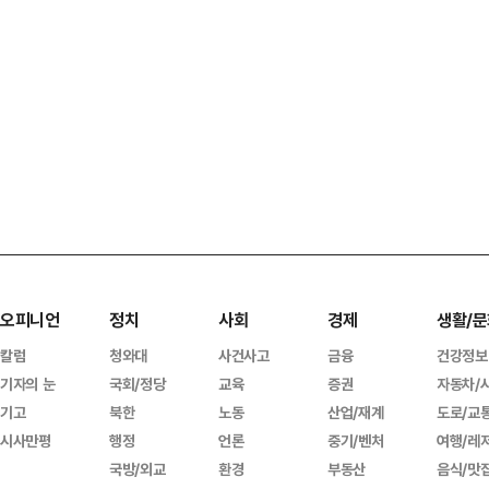
오피니언
정치
사회
경제
생활/문
칼럼
청와대
사건사고
금융
건강정보
기자의 눈
국회/정당
교육
증권
자동차/
기고
북한
노동
산업/재계
도로/교
시사만평
행정
언론
중기/벤처
여행/레
국방/외교
환경
부동산
음식/맛