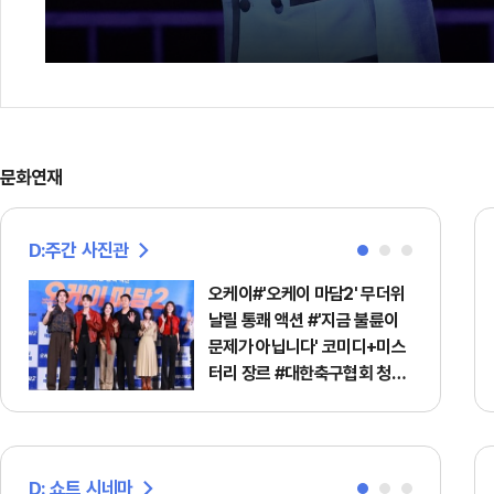
문화연재
D:주간 사진관
오케이#'오케이 마담2' 무더위
날릴 통쾌 액션 #'지금 불륜이
문제가 아닙니다' 코미디+미스
터리 장르 #대한축구협회 청문
회
D: 쇼트 시네마