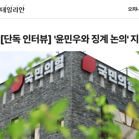
오피
[단독 인터뷰] '윤민우와 징계 논의' 
와 논의 잘못된 행위"