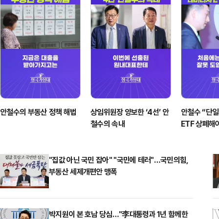
안철수의 부동산 정책 해법
상임위원장 양보한 ‘4선’ 안
안철수 “단일
철수의 속내
ETF 상폐해
"집값 아닌 국민 잡아" "국민에 테러"…국민의힘,
부동산 세제개편안 맹폭
박지원이 본 호남 당심…"李대통령과 1년 함께한