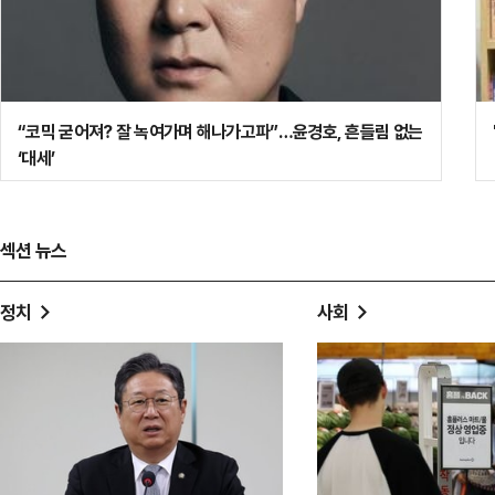
스가
“모든 과정 즐거워”…‘김부장’ 주상욱, 첫 악역으로 느낀 쾌감
"9월 놓치면 또 늦는다"…디지털자산기본법, 남은 건 결단
섹션 뉴스
정치
사회