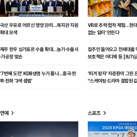
국산 우유로 어르신 영양 관리…복지관 지원
VR로 추락·협착 체험…현대
확대 모색
없는 일터’ 만든다
제주 한우 싱가포르 수출 확대…농가·수출사
집주인 들어오고 전세대출
·가공장 맞손
보호책은 어디에 등 [8/7(
근길뉴스]
'7번째 도전' KDB생명 누가 품나…흥국·한
‘피겨 왕자’ 차준환이 그린 
투·한화 '3색 셈법'
“스케이팅·드라마 결합된 값
장]
연예
스포츠