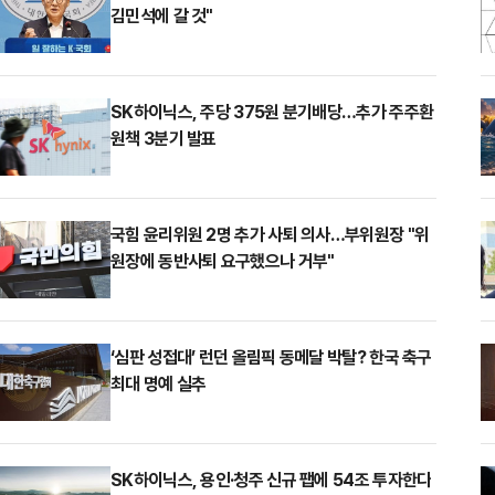
김민석에 갈 것"
SK하이닉스, 주당 375원 분기배당…추가 주주환
원책 3분기 발표
국힘 윤리위원 2명 추가 사퇴 의사…부위원장 "위
원장에 동반사퇴 요구했으나 거부"
‘심판 성접대’ 런던 올림픽 동메달 박탈? 한국 축구
최대 명예 실추
SK하이닉스, 용인·청주 신규 팹에 54조 투자한다