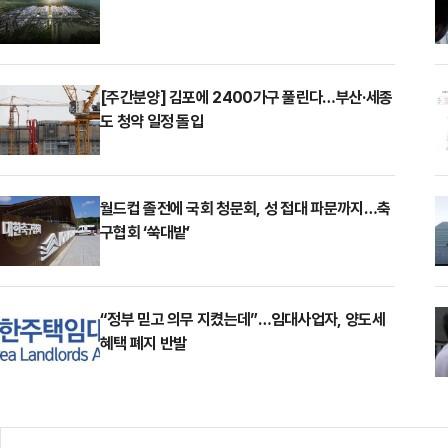
[주간분양] 김포에 2400가구 풀린다…부산·세종
도 청약 일정 돌입
월드컵 졸전에 국회 청문회, 성 접대 파문까지…축
구협회 ‘쑥대밭’
“정부 믿고 의무 지켰는데”…임대사업자, 양도세
혜택 폐지 반발