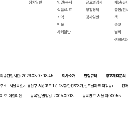
정치일반
인권/복지
글로벌경제
패션/뷰
식품/의료
생활경제
공연/전
지역
경제일반
책
인물
종교
사회일반
날씨
생활문화
최종편집시간: 2026.08.07 18:45
회사소개
편집규약
광고제휴문의
주소 : 서울특별시 용산구 서빙고로 17, 18층(한강로3가,센트럴파크 타워동)
전화 
제호: 데일리안
등록일/발행일: 2005.09.13
등록번호: 서울 아00055