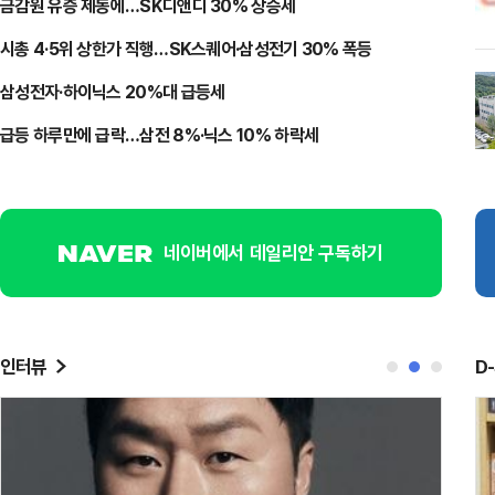
금감원 유증 제동에…SK디앤디 30% 상승세
시총 4·5위 상한가 직행…SK스퀘어·삼성전기 30% 폭등
삼성전자·하이닉스 20%대 급등세
급등 하루만에 급락…삼전 8%·닉스 10% 하락세
네이버에서 데일리안 구독하기
인터뷰
D