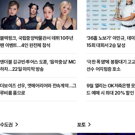
블랙핑크, 국립중앙박물관서 데뷔 10주년
‘36홀 노보기’ 이민규, 
팬 이벤트…4인 완전체 참석
15회 대회서 2승 달성
앤더블 김규빈·투어스 도훈, ‘음악중심’ MC
‘극한 폭염’에 봉황대기 고
하차…22일 마지막 방송
선수 어지럼증 호소
더보이즈 선우, 앳에어리어와 전속계약…그
9월 열리는 OK저축은행 읏
루비룸 품으로
드 예매 시 최대 20% 할인
수도권
포토