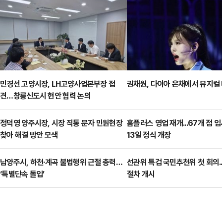
민경선 고양시장, LH고양사업본부장 접
권채원, 다이아 은채에서 뮤지컬
견…창릉신도시 현안 협력 논의
정덕영 양주시장, 시장 직통 문자 민원현장
홈플러스 영업 재개...67개 점 임
찾아 해결 방안 모색
13일 정식 개장
남양주시, 하천·계곡 불법행위 근절 총력…
선관위 특검 국민추천위 첫 회의..
‘특별단속 돌입’
절차 개시