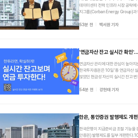
데이터센터 전력 인프라 시장 공략에
지그룹(Corban Energy Group
일 밝혔다.이번 계약은 총 1000MW
53분 전
백서원 기자
력 공급원으로 활용될 예정이다.코반
'연금자산 잔고 실시간 확인'
연금자산 관리에 대한 관심이 높아지는
한국투자증권은 10일 '총 연금자산 
않았던 현금성 자산의 실시간 잔고 변
다는 설명이다.지난 7일부터 시행된 총 
54분 전
강현태 기자
상장인프라펀드, 현금성 자산 등의 잔
한은, 통안증권 발행제도 개편
한국은행이 지급준비금 조절 기능을 
안증권) 발행제도를 일부 개편한다.1