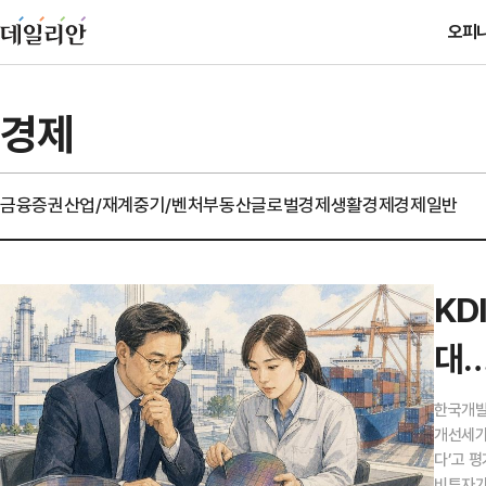
오피
경제
금융
증권
산업/재계
중기/벤처
부동산
글로벌경제
생활경제
경제일반
KD
대…
한국개발
개선세가
다’고 
비투자가