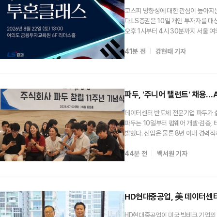
코스피 방향성에 대한 관심이 높아지
다.LS증권은 10일 개인 투자자를 
오후 1시부터 4시 30분까지 서울 
플루언서의 합성어)'의 투자 노하우 
41분 전
강현태 기자
피 전망을 주제로 강연을 펼친 뒤, 
파두, '주니어 탤런트' 채용…
데이터센터 반도체 전문기업 파두가 실
파두는 10일부터 펌웨어 개발·검증, 
밝혔다. 신입은 물론 8년 이내 경력
제적으로 확보한다는 계획이다.이번 채
44분 전
백서원 기자
속적인 성장 기반을 마련하기 위해 추
HD현대중공업, 美 데이터센
HD현대중공업이 미국 빅테크 기업의