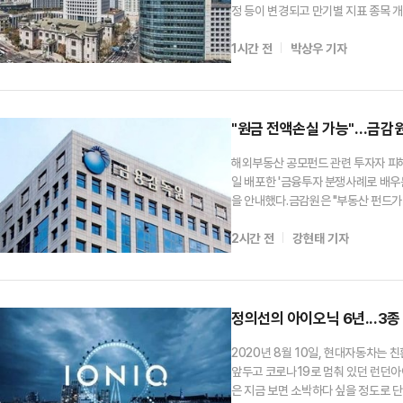
정 등이 변경되고 만기별 지표 종목 개
경된 제도가 적용된다.우선 1년물 통
1시간 전
박상우 기자
합발행일은 기존 1·3·5·7·9·11월 
"원금 전액손실 가능"…금감
해외부동산 공모펀드 관련 투자자 피
일 배포한 '금융투자 분쟁사례로 배우
을 안내했다.금감원은 "부동산 펀드가
례 및 관련 분쟁민원도 꾸준히 접수되
2시간 전
강현태 기자
단 가능성 ▲만기 전까지 투자금 회수
정의선의 아이오닉 6년...3
2020년 8월 10일, 현대자동차는 
앞두고 코로나19로 멈춰 있던 런던아이
은 지금 보면 소박하다 싶을 정도로 단출