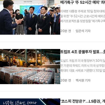
메가특구 '주 52시간 예외' 
이재명 대통령 주재로 10일 청와대에
을 위한 '주 52시간 근로시간제 예외(
메가프로젝트를 뒷받침할 '메가특구특
권과 제도 실효성을 강조하는 고용노동
20분 전
임은석 기자
따르면 정부가 메가특구특별법 초안을
트럼프 4조 광물투자 발표…美
도널드 트럼프 미국 행정부가 30억 
은 가운데 하워드 러트닉 미국 상무장관
확대의 대표 사례로 거론했다.10일 
열린 '미국 광물 라운드테이블'에서 
20분 전
백서원 기자
실라 나노테크놀로지스에 차세대 배터리
'코스피 전망은?'…LS증권,