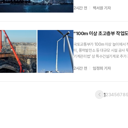
2024년 대형 SUV 아이오닉7까지 
2시간 전
백서원 기자
년까지 전체 순수전기차(BEV) 판매 
“100m 이상 초고층부 작업도
국토교통부가 100m 이상 높이에서 
터, 풍력발전소 등 대규모 시설 공사 
기계관리법’ 상 특수건설기계로 추가 
리는 고소작업차는 그동안 특수자동차
2시간 전
임정희 기자
‘도로법’상 운행 제한에 묶여 자동차
1
2
3
4
5
6
7
8