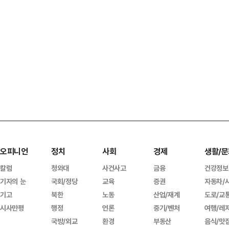
오피니언
정치
사회
경제
생활/문
칼럼
청와대
사건사고
금융
건강정보
기자의 눈
국회/정당
교육
증권
자동차/
기고
북한
노동
산업/재계
도로/교
시사만평
행정
언론
중기/벤처
여행/레
국방/외교
환경
부동산
음식/맛