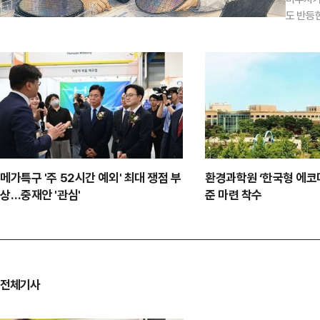
도 반등
안 등 대
제동향 
세…
메가특구 '주 52시간 예외' 최대 쟁점 부
환경과학원 ‘한국형 에코
상…중재안 '관심'
준 마련 착수
전체기사