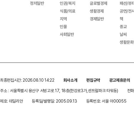
정치일반
인권/복지
글로벌경제
패션/뷰
식품/의료
생활경제
공연/전
지역
경제일반
책
인물
종교
사회일반
날씨
생활문화
최종편집시간: 2026.08.10 14:22
회사소개
편집규약
광고제휴문의
주소 : 서울특별시 용산구 서빙고로 17, 18층(한강로3가,센트럴파크 타워동)
전화 
제호: 데일리안
등록일/발행일: 2005.09.13
등록번호: 서울 아00055