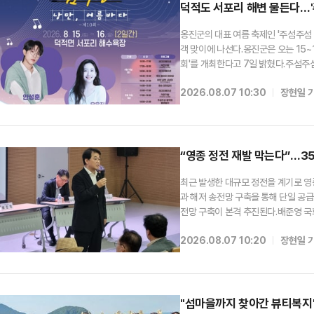
덕적도 서포리 해변 물든다…'
옹진군의 대표 여름 축제인 '주섬주섬
객 맞이에 나선다.옹진군은 오는 15
회'를 개최한다고 7일 밝혔다.주섬주
기획된 옹진군 대표 문화관광 축제로,
2026.08.07 10:30
장현일 
년을 맞아 기존 공연 중심 행사에서 
“영종 정전 재발 막는다”…3
최근 발생한 대규모 정전을 계기로 
과 해저 송전망 구축을 통해 단일 공
전망 구축이 본격 추진된다.배준영 
센터에서 '영종 전력 점검 정책간담회
2026.08.07 10:20
장현일 
구역청 등 관계기관과 전력망 개선 방
"섬마을까지 찾아간 뷰티복지"