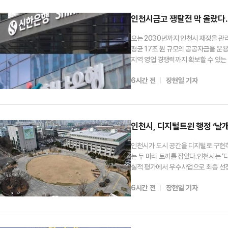
인천시금고 쟁탈전 막 올랐다…신
오는 2030년까지 인천시 재정을 관
평균 17조 원 규모의 공공자금을 운
지역 영업 경쟁력까지 확보할 수 있는
공고하고 공개경쟁 방식으로 운영 금융
6시간 전
장현일 기자
년이다. 일반회계와 공기업 특별회계,
인천시, 디지털트윈 행정 ‘날
인천시가 도시 공간을 디지털로 구현하
는 두 마리 토끼를 잡았다.인천시는 
실적 평가에서 우수사업으로 최종 선
추진한 공간정보 사업을 대상으로 사업 
6시간 전
장현일 기자
적으로 검토해 우수 사례를 가리는 