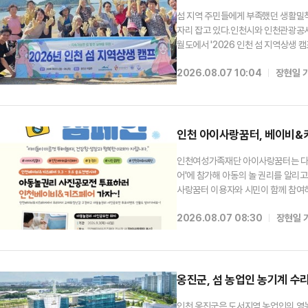
섬 지역 주민들에게 부족했던 생활밀착
자리 잡고 있다.인천시와 인천관광공사
월도에서 '2026 인천 섬 지역상생
밝혔다.이번 캠프는 미용실이나 피부관
2026.08.07 10:04
장현일 
획됐다.주민들의 생활 편의를 높이는 
인천 아이사랑꿈터, 베이비&키
인천여성가족재단 아이사랑꿈터는 다음
어'에 참가해 아동의 놀 권리를 알리
사랑꿈터 이용자와 시민이 함께 참여하
사진 공모전을 열어 아이사랑꿈터에서의
2026.08.07 08:30
장현일 
쳐 선정된 12개 작품은 베이비&키즈
옹진군, 섬 농업인 농기계 수
인천 옹진군은 도서지역 농업인의 영농