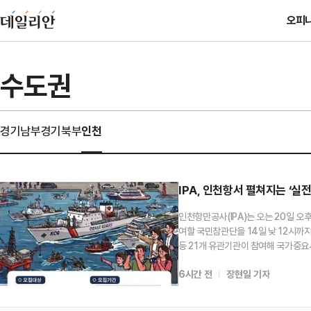
오피
수도권
경기남부
경기북부
인천
IPA, 인천항서 펼쳐지는 ‘
인천항만공사(IPA)는 오는 20일 오
여할 국민참관단을 14일 낮 12시까
등 21개 유관기관이 참여해 국가중
미사일 공격에 따른 항만시설 복구, 민
6시간 전
장현일 기자
행된다.참관 신청은 대한민국 국민이면