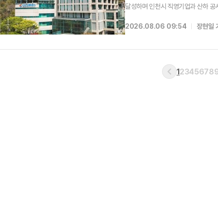
달성하며 인천시 직영기업과 산하 공사
은 연초부터 예산을 집중 투입해 지역
2026.08.06 09:54
장현일 
행정안전부 기준에 맞춰 1분기와 상반
1
2
3
4
5
6
7
8