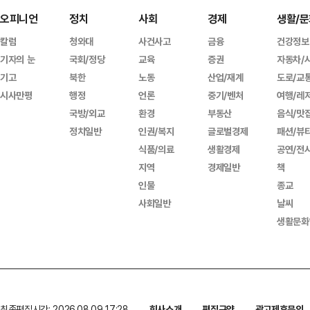
오피니언
정치
사회
경제
생활/문
칼럼
청와대
사건사고
금융
건강정보
기자의 눈
국회/정당
교육
증권
자동차/
기고
북한
노동
산업/재계
도로/교
시사만평
행정
언론
중기/벤처
여행/레
국방/외교
환경
부동산
음식/맛
정치일반
인권/복지
글로벌경제
패션/뷰
식품/의료
생활경제
공연/전
지역
경제일반
책
인물
종교
사회일반
날씨
생활문화
최종편집시간: 2026.08.09 17:28
회사소개
편집규약
광고제휴문의