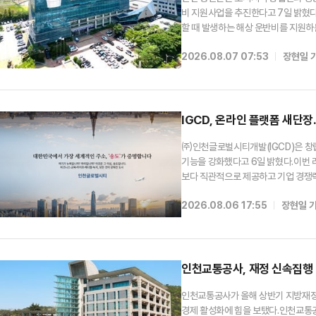
비 지원사업을 추진한다고 7일 밝혔다
할 때 발생하는 해상 운반비를 지원하
부담을 덜기 위해 올해 처음 도입됐다
2026.08.07 07:53
장현일 
과정에서 운반비와 이동 시간 부담이 
IGCD, 온라인 플랫폼 새단장
㈜인천글로벌시티개발(IGCD)은 창립
기능을 강화했다고 6일 밝혔다.이번 
보다 직관적으로 제공하고 기업 경쟁력
인과 미디어 콘텐츠를 적용해 시각적 
2026.08.06 17:55
장현일 
국제도시를 대표하는 개발회사로서의 
인천교통공사, 재정 신속집행 '
인천교통공사가 올해 상반기 지방재정
경제 활성화에 힘을 보탰다.인천교통공