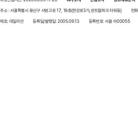
주소 : 서울특별시 용산구 서빙고로 17, 18층(한강로3가,센트럴파크 타워동)
전화 
제호: 데일리안
등록일/발행일: 2005.09.13
등록번호: 서울 아00055