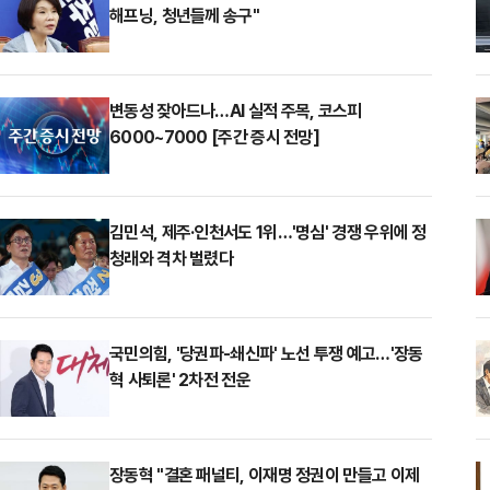
해프닝, 청년들께 송구"
변동성 잦아드나…AI 실적 주목, 코스피
6000~7000 [주간 증시 전망]
김민석, 제주·인천서도 1위…'명심' 경쟁 우위에 정
청래와 격차 벌렸다
국민의힘, '당권파-쇄신파' 노선 투쟁 예고…'장동
혁 사퇴론' 2차전 전운
장동혁 "결혼 패널티, 이재명 정권이 만들고 이제