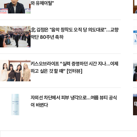
와 유체이탈"
北 김정은 "음악 창작도 오직 당 의도대로"…교향
악단 80주년 축하
키스오브라이프 “실력 증명하던 시간 지나…이제
하고 싶은 것 할 때” [인터뷰]
자외선 차단에서 피부 냉각으로…여름 뷰티 공식
이 바뀐다