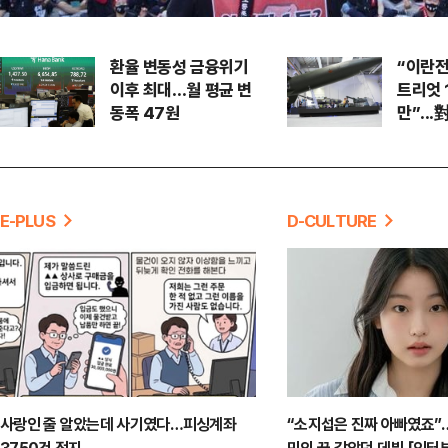
환율 변동성 금융위기
“이란전
이후 최대…월 평균 변
트리엇 
동폭 47원
만”..
적신호
E-PLUS
D-CULTURE
사랑인 줄 알았는데 사기였다…피싱계좌
“소지섭은 진짜 아빠였죠”…