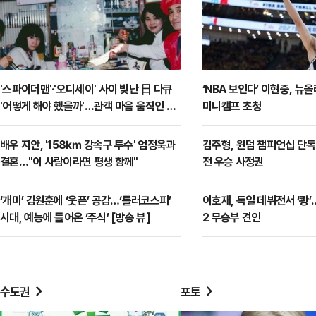
'스파이더맨'·'오디세이' 사이 빛난 日 다큐
‘NBA 보인다’ 이현중, 뉴
'어떻게 해야 했을까'…관객 마음 움직인 이
미니캠프 초청
유 [영화 뷰]
배우 지안, '158㎞ 강속구 투수' 엄정욱과
김주형, 윈덤 챔피언십 단독
결혼…"이 사람이라면 평생 함께"
전 우승 사정권
‘개미’ 김원훈에 ‘웃픈’ 공감…‘롤러코스피’
이호재, 독일 데뷔전서 ‘쾅
시대, 예능에 들어온 ‘주식’ [방송 뷰]
2 무승부 견인
수도권
포토