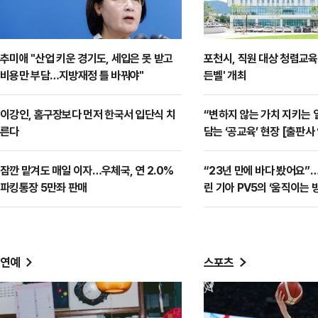
추미애 "산업 키운 경기도, 세입은 못 받고
포천시, 직원 대상 청렴교육
비용만 부담…지방재정 틀 바꿔야"
든벨' 개최
이강인, 홈구장보다 먼저 한국서 입단식 치
“변하지 않는 가치 지키는
른다
담는 ‘공교육’ 현장 [출판
잠깐 맡겨도 매일 이자…우체국, 연 2.0%
“23년 만에 바다 봤어요”
파킹통장 5만좌 판매
린 기아 PV5의 ‘움직이는 방
연예
스포츠