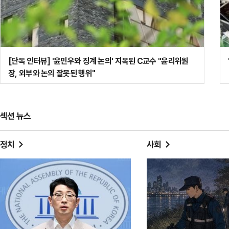
스가
[단독 인터뷰] '윤민우와 징계 논의' 지목된 C교수 "윤리위원
"9월 놓치면 또 늦는다"…디지털자산기본법, 남은 건 결단
장, 외부와 논의 잘못된 행위"
섹션 뉴스
정치
사회