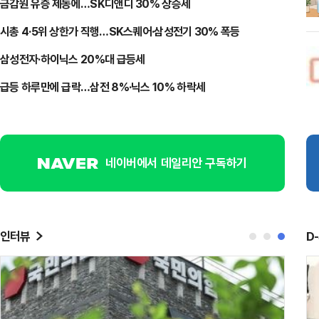
금감원 유증 제동에…SK디앤디 30% 상승세
시총 4·5위 상한가 직행…SK스퀘어·삼성전기 30% 폭등
삼성전자·하이닉스 20%대 급등세
급등 하루만에 급락…삼전 8%·닉스 10% 하락세
네이버에서 데일리안 구독하기
인터뷰
D