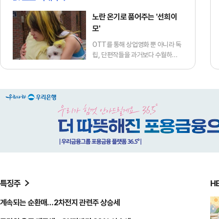
노란 온기로 품어주는 '선희이
모'
OTT를 통해 상업영화 뿐 아니라 독
립, 단편작들을 과거보다 수월하게
만날 수 있는 무대가 생겼습니다. 그
중 재기 발랄한 아이디어부터 사회
를 관통하는 날카로운 메시지까지
짧고 굵게 존재감을 발휘하는 50분
이하의 영화들을 찾아 소개합니다. <
편집자 주> 애견미용사 선희(정호정
분)는 어느 날 한 여자로부터 강아지
메주를 맡아달라는 부탁을 받는다.
손님은 메주를 "아름답게 해달라"는
말만 남긴 채 사라지고, 선희는 메주
의 양쪽 귀를 노랗게 물들여준다. 밤
이 깊도록 주인이 나타나지 않자 선
특징주
H
희는 메주를 집으로 데려와 돌보기
시…
계속되는 순환매…2차전지 관련주 상승세