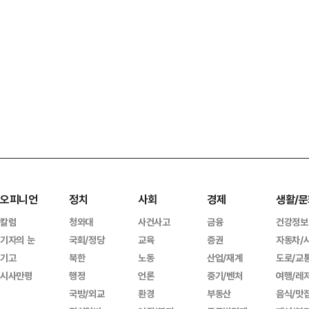
오피니언
정치
사회
경제
생활/문
칼럼
청와대
사건사고
금융
건강정보
기자의 눈
국회/정당
교육
증권
자동차/
기고
북한
노동
산업/재계
도로/교
시사만평
행정
언론
중기/벤처
여행/레
국방/외교
환경
부동산
음식/맛