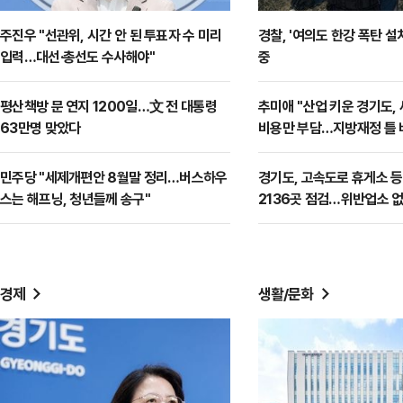
주진우 "선관위, 시간 안 된 투표자 수 미리
경찰, '여의도 한강 폭탄 설
입력…대선·총선도 수사해야"
중
평산책방 문 연지 1200일…文 전 대통령
추미애 "산업 키운 경기도,
63만명 맞았다
비용만 부담…지방재정 틀 
민주당 "세제개편안 8월말 정리…버스하우
경기도, 고속도로 휴게소 
스는 해프닝, 청년들께 송구"
2136곳 점검…위반업소 
경제
생활/문화