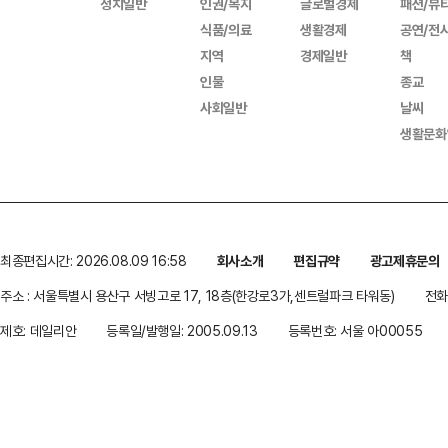
정치일반
인권/복지
글로벌경제
패션/뷰
식품/의료
생활경제
공연/전
지역
경제일반
책
인물
종교
사회일반
날씨
생활문화
최종편집시간: 2026.08.09 16:58
회사소개
편집규약
광고제휴문의
주소 : 서울특별시 용산구 서빙고로 17, 18층(한강로3가,센트럴파크 타워동)
전화 
제호: 데일리안
등록일/발행일: 2005.09.13
등록번호: 서울 아00055