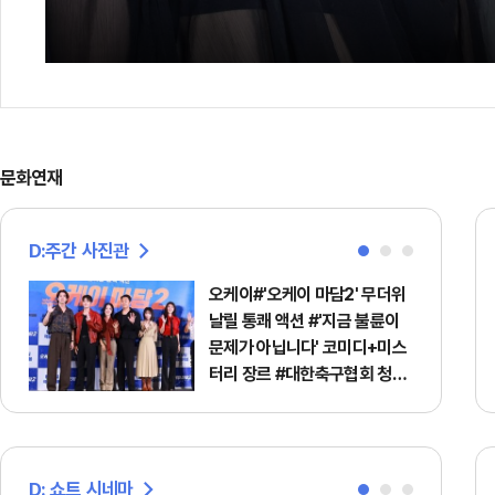
문화연재
D:주간 사진관
오케이#'오케이 마담2' 무더위
날릴 통쾌 액션 #'지금 불륜이
문제가 아닙니다' 코미디+미스
터리 장르 #대한축구협회 청문
회
D: 쇼트 시네마