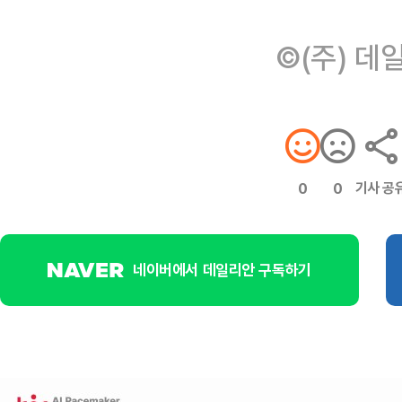
©(주) 데
기사 공
0
0
네이버에서 데일리안 구독하기