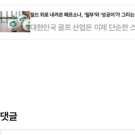
금 혜택 축소’ 같은 과격한 주장을 
가겠다는 전략적 연대를 공고히 한 
지 바짝 다가와 있다.글…
자극해 특정 산업을 ‘공공의 적’으로
필드 위로 내려온 페르소나, ‘필뚜’와 ‘성공이’가 그리
환의 파고 앞에 서 있다. 팬데믹이
대한민국 골프 산업은 이제 단순한 스
인 포퓰리즘적 선동이다.무엇보다 “
는 상승하는 인건비와 정교해지는 규
시대를 목전에 둔 거대한 문화적 현
유도하자”는 주장은 세법의 기초조차
냉혹한 경영 지표가 남았…
만큼이나 이해관계는 복잡해졌고, 
인의 접대비 손비 처리는 특정 업종에
산업의 지속 가능성을 고민해야 하
을 위해 지출한 정당한 비용을 인정
졌다.이러한 시점에 협회가 선보인 마
만 차별적으로…
대에 협회가 대중 및 이해관계자들과
다.현대 마케팅에서 캐릭터는 단순한
는 가치를 살아있는 인격으로…
댓글