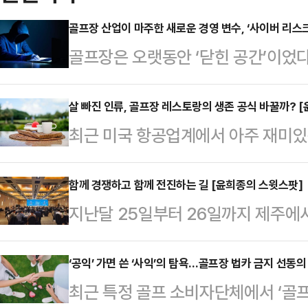
골프장 산업이 마주한 새로운 경영 변수, ‘사이버 리스
골프장은 오랫동안 ‘닫힌 공간’이었
있었고, 예약은 전화로 이뤄졌다. 
운영 환경이었다. 그러나 지금의 골
살 빠진 인류, 골프장 레스토랑의 생존 공식 바꿀까? 
최근 미국 항공업계에서 아주 재미있
제, 회원 데이터베이스, 문자 마케팅,
가 줄어든 덕분에 비행기 연비가 향
스템이 운영 전반에 깊숙이 자리 잡
됐다는 내용이다.이른바 ‘기적의 다
함께 경쟁하고 함께 전진하는 길 [윤희종의 스윗스팟]
디지털화되고 있는데, 보안에 대한 인
지난달 25일부터 26일까지 제주에
같은 다이어트약들이 사람들의 식사
히 따라가지 못하고 있다는 점이다.최
총회가 성공적으로 막을 내렸다. 이
관없어 보이는 항공사의 성적표까지 
인정보가 유출된…
최동호 회장 체제 출범 1년, 각자
‘공익’ 가면 쓴 ‘사익’의 탐욕…골프장 법카 금지 선동
훈은 확실하다. 사람들이 먹는 방식
최근 특정 골프 소비자단체에서 ‘골프
의 노고를 확인하고, 급변하는 환경 
는 사실이다. 그리고 이 변화의 바