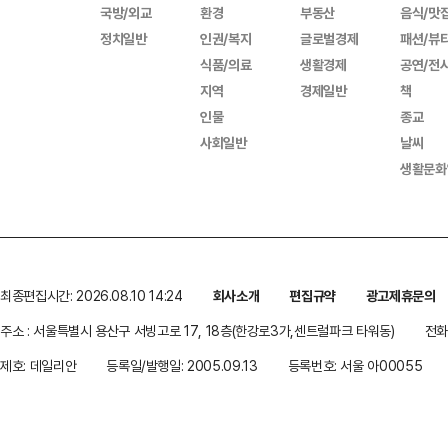
국방/외교
환경
부동산
음식/맛
정치일반
인권/복지
글로벌경제
패션/뷰
식품/의료
생활경제
공연/전
지역
경제일반
책
인물
종교
사회일반
날씨
생활문화
최종편집시간: 2026.08.10 14:24
회사소개
편집규약
광고제휴문의
주소 : 서울특별시 용산구 서빙고로 17, 18층(한강로3가,센트럴파크 타워동)
전화 
제호: 데일리안
등록일/발행일: 2005.09.13
등록번호: 서울 아00055