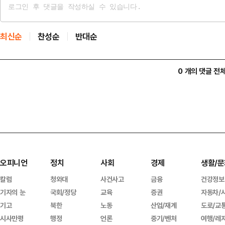
최신순
찬성순
반대순
0 개의 댓글 전
오피니언
정치
사회
경제
생활/문
칼럼
청와대
사건사고
금융
건강정보
기자의 눈
국회/정당
교육
증권
자동차/
기고
북한
노동
산업/재계
도로/교
시사만평
행정
언론
중기/벤처
여행/레