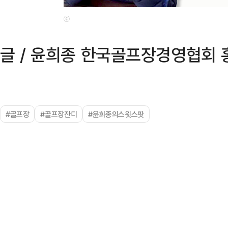
ⓒ
글 / 윤희종 한국골프장경영협회
#골프장
#골프장잔디
#윤희종의스윗스팟