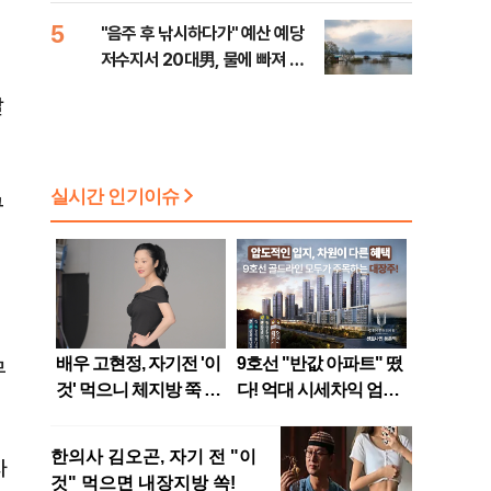
5
"음주 후 낚시하다가" 예산 예당
저수지서 20대男, 물에 빠져 사
망
잘
규
무
자