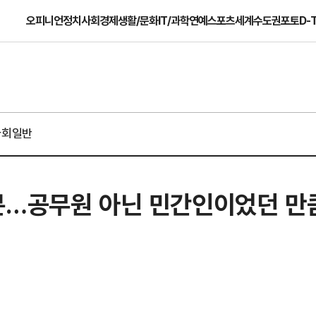
오피니언
정치
사회
경제
생활/문화
IT/과학
연예
스포츠
세계
수도권
포토
D-
사회일반
분…공무원 아닌 민간인이었던 만큼