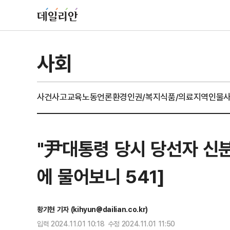
사회
사건사고
교육
노동
언론
환경
인권/복지
식품/의료
지역
인물
"尹대통령 당시 당선자 신
에 물어보니 541]
황기현 기자 (kihyun@dailian.co.kr)
입력 2024.11.01 10:18 수정 2024.11.01 11:50