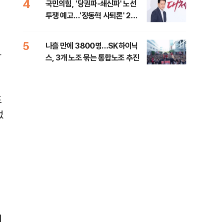
4
9
국민의힘, '당권파-쇄신파' 노선
전한
투쟁 예고…'장동혁 사퇴론' 2차
소…
전 전운
5
10
나흘 만에 3800명…SK하이닉
민주
까
스, 3개 노조 묶는 통합노조 추진
리…
들께
표
없
내
제