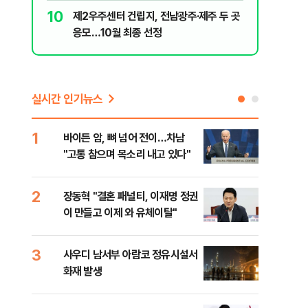
5
10
'폐버스 청년주택' 황희에 분노 "더위 먹었
제2우주센
냐, 네 자식이랑 살아라"
응모…10
실시간 인기뉴스
1
6
바이든 암, 뼈 넘어 전이…차남
장동
"고통 참으며 목소리 내고 있다"
표…
길 
2
7
장동혁 "결혼 패널티, 이재명 정권
낙동
이 만들고 이제 와 유체이탈"
갈수
3
8
사우디 남서부 아람코 정유시설서
'살
인
화재 발생
명 