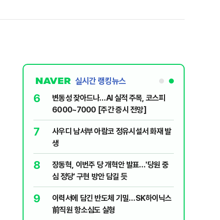
실시간 랭킹뉴스
1
6
"한글 적힌 쓰레기가…전 세계에 알려버릴
변동성 잦
것" 경고 날린 日
6000~
2
7
소주 2~3잔 마시고 운전한 택시기사 무
사우디 남
죄…혈중알코올농도 0.03%
생
3
8
나흘 만에 3800명…SK하이닉스, 3개 노
장동혁, 
조 묶는 통합노조 추진
심 정당'
4
9
"X돌았네" 김희철도 화낸 '뒤집힌 태극
이력서에
기'…인천시 결국 현수막 철거
前직원 