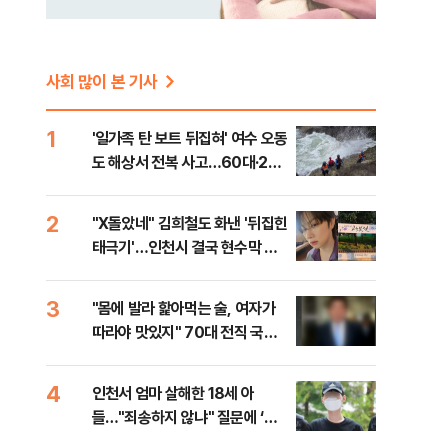
사회 많이 본 기사
1
'일가족 탄 보트 뒤집혀' 여수 오동
도 해상서 전복 사고…60대·20
대 등 2명 사망
2
"X돌았네" 김희철도 화낸 '뒤집힌
태극기'…인천시 결국 현수막 철
거
3
"몸에 발라 핥아먹는 술, 여자가
따라야 맛있지" 70대 전직 국회
의원의 만행
4
인천서 엄마 살해한 18세 아
들…"죄송하지 않냐" 질문에 ‘묵
묵부답’