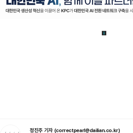
정진주 기자 (correctpearl@dailian.co.kr)