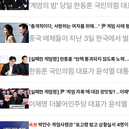
'계엄의 밤' 당일 한동훈 국민의힘 
들이 본회의에 참석해 계엄 해제에 동
라는 최악의 평가는 면하게 됐다. 밤
"충격적이다, 사랑하는 여자를 위해…" 尹 계엄 사태 
중국 매체들이 지난 3일 한국에서 
호 국민의힘 원내대표와는 달리 빠르
령의 부인 김건희 여사가 있다는 분
를 계기로 한 대표를 중심으로 국면
TV(CCTV), 영자지 글로벌타임스
[실패한 계엄령] 한동훈 "탄핵 통과되지 않도록 노력…
다.4일 정치권에 따르면, 한 대표를
한동훈 국민의힘 대표가 윤석열 대통
한국의 계엄령 사태를 긴급히 보도했다
의 비상계엄 선포 이후 즉시 국회 본
과 관련해 "당대표로서 이번 탄핵은
등을 생중계하고, 해당 보도 영상은
해제 요구안 …
들의 피해를 막기 위해 통과되지 않
[실패한 계엄령] 尹 '계엄 자폭'에 대권 장밋빛?…이
등에서 매체별로 수십 만건의 조회수
이재명 더불어민주당 대표가 윤석열 
는 5일 국회에서 열린 최고위원회의
화통신은 4일 '서울의 겨울: 윤석열
따라 '대통령 탄핵소추 추진' 등 현 
나아져야 한다. 그러면서도 범죄 혐
를 통해 계엄령…
를 고리로 '사법리스크 현실화'로 불
속보
박안수 계엄사령관 "포고령 받고 상황실서 4명이 
또 막아야 한다"며 이같이 말했다.그