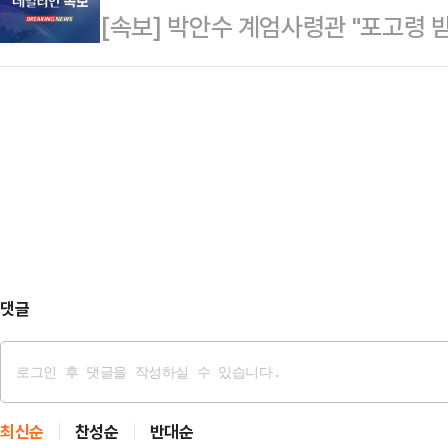
[속보] 박안수 계엄사령관 "포고령 
졌고, 좀처럼 추동력이 붙지 않았던 
순 없다. 국민들께서 그걸 용납하지 
해"
상황이다. 하지만 정치권 안팎에선 이
당원들도 엄정한 현실…
리스크를 희석시킬 수 있을 지를 두
에 따르면 민주당은 이날 윤 대통령
탄핵 소추안…
댓글
최신순
찬성순
반대순