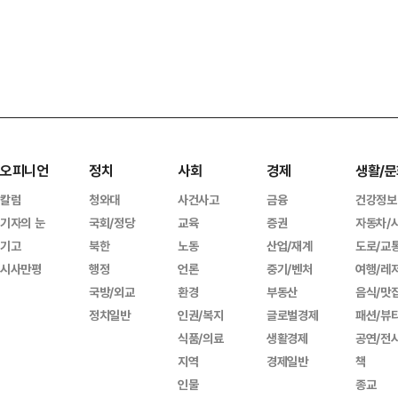
오피니언
정치
사회
경제
생활/문
칼럼
청와대
사건사고
금융
건강정보
기자의 눈
국회/정당
교육
증권
자동차/
기고
북한
노동
산업/재계
도로/교
시사만평
행정
언론
중기/벤처
여행/레
국방/외교
환경
부동산
음식/맛
정치일반
인권/복지
글로벌경제
패션/뷰
식품/의료
생활경제
공연/전
지역
경제일반
책
인물
종교