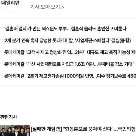
기사 모아 보기 >
'결혼 페널티'가 만든 역쇼윈도 부부…결혼식 올려도 혼인신고 미룬다
2개 분기 연속 흑자 달성한 롯데케미칼, '사업재편·스페셜티' 결실(종합)
롯데케미칼 "고객사 재고 정상화 진입…3분기 대규모 재고 축적 가능성 제
롯데케미칼 "대산 사업재편으로 차입금 1.6조 이관…부채비율 감소 기대"
롯데케미칼 "2분기 재고평가손실 1000억원 반영…여수 정기보수로 450
관련기사
[실패한 계엄령] "한동훈으로 뭉쳐야 산다"…국민의힘