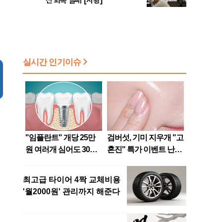
선 회복 실패 [시황]