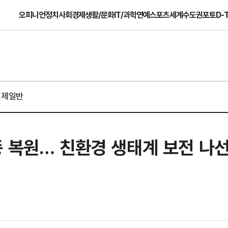
오피니언
정치
사회
경제
생활/문화
IT/과학
연예
스포츠
세계
수도권
포토
D-
경제일반
종 복원… 친환경 생태계 보전 나