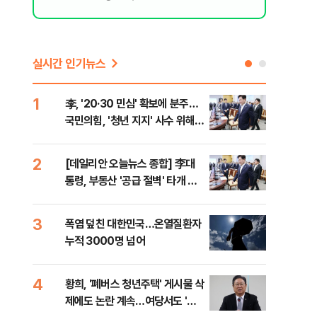
실시간 인기뉴스
1
6
李, '20·30 민심' 확보에 분주…
고수
국민의힘, '청년 지지' 사수 위해
27
李 견제 사활
2
7
[데일리안 오늘뉴스 종합] 李대
서울
통령, 부동산 '공급 절벽' 타개 총
쓸이
력전, 국민의힘, '청년 지지' 사수
위해 李 견제 사활 등
3
8
폭염 덮친 대한민국…온열질환자
경찰
누적 3000명 넘어
수사
4
9
황희, '폐버스 청년주택' 게시물 삭
최악
제에도 논란 계속…여당서도 '내
계속