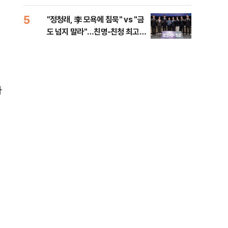
로남불' 비판
5
10
"정청래, 李 모욕에 침묵" vs "금
"군
도 넘지 말라"…친명-친청 최고위
이란
원 후보, 제주서 격돌
자