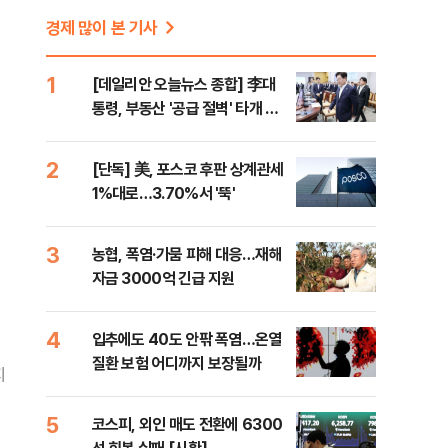
경제 많이 본 기사
1
[데일리안 오늘뉴스 종합] 李대
통령, 부동산 '공급 절벽' 타개 총
력전, 국민의힘, '청년 지지' 사수
위해 李 견제 사활 등
2
[단독] 美, 포스코 후판 상계관세
1%대로…3.70%서 '뚝'
3
농협, 폭염·가뭄 피해 대응…재해
자금 3000억 긴급 지원
4
입추에도 40도 안팎 폭염…온열
질환 보험 어디까지 보장될까
지
5
코스피, 외인 매도 전환에 6300