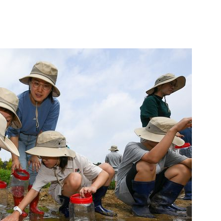
1
"출근길에 우연히 복권 샀는데…
원 당첨자 사연은?
2
‘탄약 고갈 보도’에 격노한 트
색출하라”
3
서울 백화점 돌며 명품 20차
30대 중국인 실형
4
"숙련된 모습" 통영 60대女 
제로 갈 가능성 있나…범인의 
5
李, '20·30 민심' 확보에 분
'청년 지지' 사수 위해 李 견제