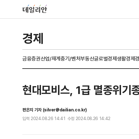
경제
금융
증권
산업/재계
중기/벤처
부동산
글로벌경제
생활경제
현대모비스, 1급 멸종위기
편은지 기자 (silver@dailian.co.kr)
입력 2024.08.26 14:41 수정 2024.08.26 14:42