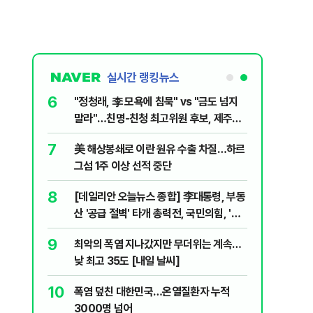
실시간 랭킹뉴스
6
" 1등 5억
"정청래, 李 모욕에 침묵" vs "금도 넘지
말라"…친명-친청 최고위원 후보, 제주서
격돌
7
럼프 “유출자
美 해상봉쇄로 이란 원유 수출 차질…하르
그섬 1주 이상 선적 중단
8
례 싹쓸이…
[데일리안 오늘뉴스 종합] 李대통령, 부동
산 '공급 절벽' 타개 총력전, 국민의힘, '청
년 지지' 사수 위해 李 견제 사활 등
9
살인사건, 미
최악의 폭염 지나갔지만 무더위는 계속…
실체는?
낮 최고 35도 [내일 날씨]
10
주…국민의힘,
폭염 덮친 대한민국…온열질환자 누적
 사활
3000명 넘어