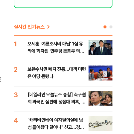
실시간 인기뉴스
1
6
오세훈 '여론조사비 대납' 1심 유
美,
죄에 회자된 '민주당 돈봉투 의
협에
혹'…왜?
2
7
보완수사권 폐지 진통…대책 마련
외국
은 야당 몫됐나
컵 
동
민낯
3
8
[데일리안 오늘뉴스 종합] 축구협
'경
회 외국인 심판에 성접대 의혹, 李
조준
대통령 20대 지지율 하락 의식했
금폭
원
나, 삼전닉스 올인은 금물, SK하
4
9
"캐리비안베이 여자탈의실에 남
국민
이닉스 프리마켓 시초가 논란 재
성 들어왔다 달아나" 신고…경찰,
장관
점화, 김민석 "과반 승리 가능성