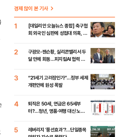
경제 많이 본 기사
를
1
[데일리안 오늘뉴스 종합] 축구협
회 외국인 심판에 성접대 의혹, 李
닥
대통령 20대 지지율 하락 의식했
나, 삼전닉스 올인은 금물, SK하
2
구광모-젠슨황, 실리콘밸리서 두
이닉스 프리마켓 시초가 논란 재
달 만에 회동…피지컬AI 협력 논
점화, 김민석 "과반 승리 가능성
의
99%" 등
3
“21세기 고려장인가”…정부 세제
개편안에 원성 폭발
4
퇴직은 50세, 연금은 65세부
는
터?…청년, 명품·여행 대신 노후
준비 [Now 2.30]
5
레버리지 '풍선효과'?…단일종목
고