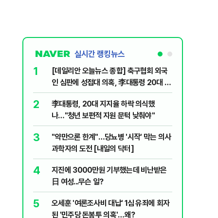
실시간 랭킹뉴스
1
6
[데일리안 오늘뉴스 종합] 축구협회 외국
보완수사
인 심판에 성접대 의혹, 李대통령 20대 지
몫됐나
지율 하락 의식했나, 삼전닉스 올인은 금
2
7
李대통령, 20대 지지율 하락 의식했
레버리지 
물, SK하이닉스 프리마켓 시초가 논란 재
나…"청년 보편적 지원 문턱 낮춰야"
지수로 
점화, 김민석 "과반 승리 가능성 99%" 등
3
8
"약만으론 한계"…당뇨병 '시작' 막는 의사
삼성전자
과학자의 도전 [내일의 닥터]
년간 HB
4
9
지진에 3000만원 기부했는데 비난받은
"솟구친 
日 여성...무슨 일?
유공장 화
5
10
오세훈 '여론조사비 대납' 1심 유죄에 회자
온열질환 
된 '민주당 돈봉투 의혹'…왜?
집에서 더