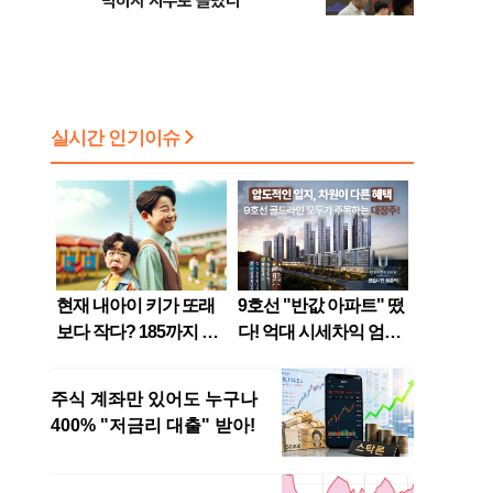
막히자 지수로 몰렸다