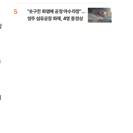
행적 추적 중
록 
99%" 등
5
10
"솟구친 화염에 공장 아수라장"…
李대
양주 섬유공장 화재, 4명 중경상
식했
참
낮춰
준
회
처