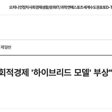
오피니언
정치
사회
경제
생활/문화
IT/과학
연예
스포츠
세계
수도권
포토
D-
경제일반
적경제 '하이브리드 모델' 부상