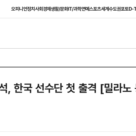
오피니언
정치
사회
경제
생활/문화
IT/과학
연예
스포츠
세계
수도권
포토
D-
, 한국 선수단 첫 출격 [밀라노