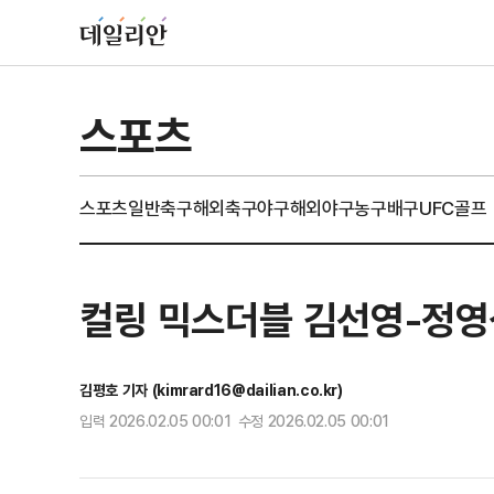
스포츠
스포츠일반
축구
해외축구
야구
해외야구
농구
배구
UFC
골프
컬링 믹스더블 김선영-정영석
김평호 기자 (kimrard16@dailian.co.kr)
입력 2026.02.05 00:01 수정 2026.02.05 00:01