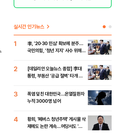
실시간 인기뉴스
1
6
李, '20·30 민심' 확보에 분주…
고수
국민의힘, '청년 지지' 사수 위해
27
수
李 견제 사활
2
7
[데일리안 오늘뉴스 종합] 李대
서울
통령, 부동산 '공급 절벽' 타개 총
쓸이
력전, 국민의힘, '청년 지지' 사수
위해 李 견제 사활 등
3
8
폭염 덮친 대한민국…온열질환자
경찰
누적 3000명 넘어
수사
4
9
황희, '폐버스 청년주택' 게시물 삭
최악
제에도 논란 계속…여당서도 '내
계속