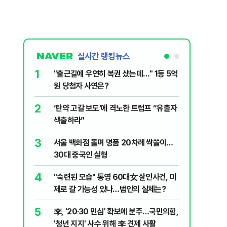
실시간 랭킹뉴스
1
6
"출근길에 우연히 복권 샀는데…" 1등 5억
"정청래,
원 당첨자 사연은?
말라"…친
격돌
2
7
‘탄약 고갈 보도’에 격노한 트럼프 “유출자
美 해상봉
색출하라”
그섬 1주
3
8
서울 백화점 돌며 명품 20차례 싹쓸이…
[데일리안
30대 중국인 실형
산 '공급 
년 지지'
4
9
"숙련된 모습" 통영 60대女 살인사건, 미
최악의 
제로 갈 가능성 있나…범인의 실체는?
낮 최고 
5
10
李, '20·30 민심' 확보에 분주…국민의힘,
폭염 덮
'청년 지지' 사수 위해 李 견제 사활
3000명