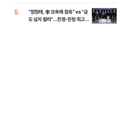
로남불' 비판
5
10
"정청래, 李 모욕에 침묵" vs "금
"군
도 넘지 말라"…친명-친청 최고위
이란
원 후보, 제주서 격돌