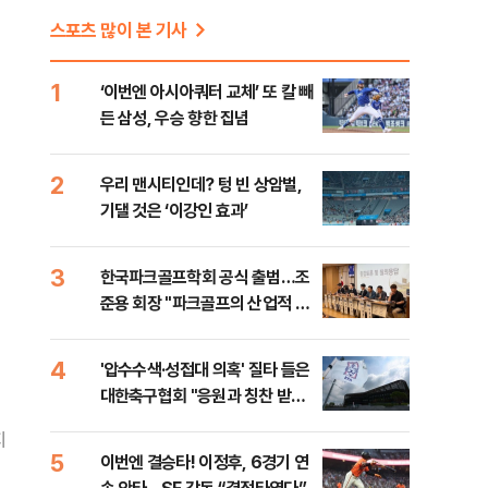
스포츠 많이 본 기사
1
‘이번엔 아시아쿼터 교체’ 또 칼 빼
든 삼성, 우승 향한 집념
2
우리 맨시티인데? 텅 빈 상암벌,
기댈 것은 ‘이강인 효과’
3
한국파크골프학회 공식 출범…조
준용 회장 "파크골프의 산업적 성
장 돕겠다"
4
'압수수색·성접대 의혹' 질타 들은
대한축구협회 "응원과 칭찬 받을
수 있는 조직으로…"
지
5
이번엔 결승타! 이정후, 6경기 연