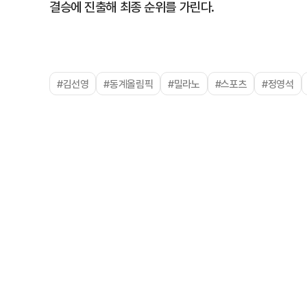
결승에 진출해 최종 순위를 가린다.
#김선영
#동계올림픽
#밀라노
#스포츠
#정영석