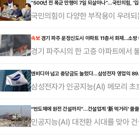
"500년 전 폭군 만행이 7일 되살아나"…국민의힘, '
국민의힘이 다양한 부작용이 우려되
하며 헌법소원 심판 청구 및 독소 조
를 추진하겠다고 밝혔다.정점식 원내
속보
경기 파주 운정신도시 아파트 11층서 화재…소방 
경기 파주시의 한 고층 아파트에서 불
의에서 "조선시대 연산군은 궁궐 관리
국에 따르면, 7일 오전 10시46분
을 베는 칼이다. 입을 닫고 혀를 깊
리 아파트 11층 세대에서 화재가 발
엔비디아 넘고 충당금도 눌렀다…삼성전자 영업익 89.4
하리라'는 겁박이 새겨진 신언패를 
삼성전자가 인공지능(AI) 메모리 초
관련 신고가 잇따랐다. 현재까지 인
격했다.정 원내대표는 "500년 전 폭
갈아치웠다. 반도체 성과급 충당금 
국은 대응 1단계를 발령하고 진화 작
에서 '온라인 입틀막법…
육박하는 영업이익을 냈다. 현재 발
“반도체에 원전 건설까지”…건설업계 ‘新 먹거리’ 줄
근 3~7개 소방서와 장비 31~50
인공지능(AI) 대전환 시대를 맞아 
교하면 엔비디아를 웃도는 수준이다.삼
은 불을 모두 끄는 대로 정확한 화재
먹거리 찾기에 나서고 있다.반도체 
준 잠정실적이 매출 171조원, 영업