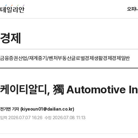
오피
경제
금융
증권
산업/재계
중기/벤처
부동산
글로벌경제
생활경제
경제일반
케이티알디, 獨 Automotive I
전기연 기자 (kiyeoun01@dailian.co.kr)
입력 2026.07.07 16:26 수정 2026.07.08 11:13