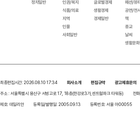
정치일반
인권/복지
글로벌경제
패션/뷰
식품/의료
생활경제
공연/전
지역
경제일반
책
인물
종교
사회일반
날씨
생활문화
최종편집시간: 2026.08.10 17:34
회사소개
편집규약
광고제휴문의
주소 : 서울특별시 용산구 서빙고로 17, 18층(한강로3가,센트럴파크 타워동)
전화 
제호: 데일리안
등록일/발행일: 2005.09.13
등록번호: 서울 아00055