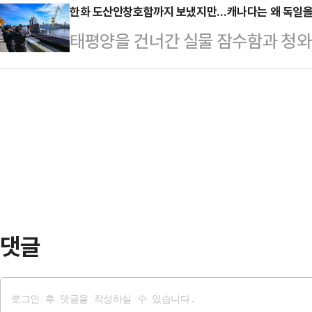
데다, 데이터센터와 반도체 클러스터
한화 도산안창호함까지 보냈지만…캐나다는 왜 독일을
시했다. 전년 동기 대비 매출은 129.
태평양을 건너간 실물 잠수함과 청와
물리면서 건설사들의 수주 기회가 넓
다.직전 분기와 비교해도 성장 폭이 
현장 초청까지. 한국이 쏟아부은 총
계에 따르면 정부는 ‘3대 메가프로젝
서 …
이었다.캐나다 정부는 6일(현지시
체 생산 거점으로 조성할 계획이다.
차세대 잠수함 사업(CPSP) 우
중심으로 반도체 클러스터 조성이 
스(TKMS)를 선정했다. 마크 카니
연내 평택캠퍼스 4…
앙카라에서 열리는 북대서양조약기구(
출국했다. 캐나다 총리실은 TKMS를
될 경우 한화오션을 우선 공…
댓글