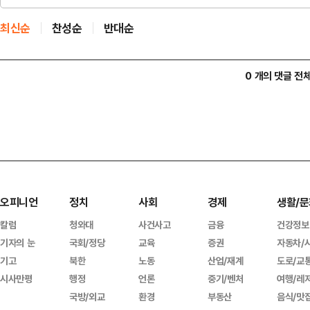
최신순
찬성순
반대순
0 개의 댓글 전
오피니언
정치
사회
경제
생활/문
칼럼
청와대
사건사고
금융
건강정보
기자의 눈
국회/정당
교육
증권
자동차/
기고
북한
노동
산업/재계
도로/교
시사만평
행정
언론
중기/벤처
여행/레
국방/외교
환경
부동산
음식/맛