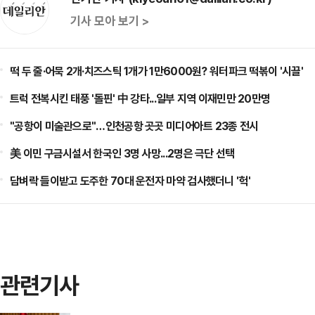
기사 모아 보기 >
떡 두 줄·어묵 2개·치즈스틱 1개가 1만6000원? 워터파크 떡볶이 '시끌'
트럭 전복시킨 태풍 '돌핀' 中 강타...일부 지역 이재민만 20만명
"공항이 미술관으로"…인천공항 곳곳 미디어아트 23종 전시
美 이민 구금시설서 한국인 3명 사망...2명은 극단 선택
담벼락 들이받고 도주한 70대 운전자 마약 검사했더니 '헉'
관련기사