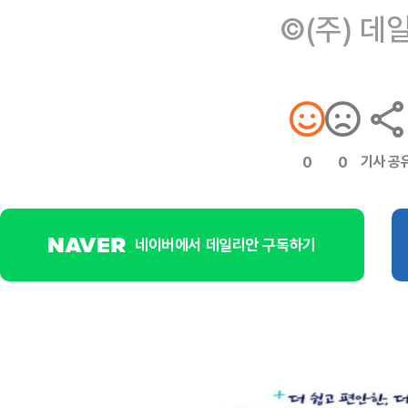
©(주) 데
기사 공
0
0
네이버에서 데일리안 구독하기