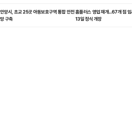
안양시, 초교 25곳 아동보호구역 통합 안전
홈플러스 영업 재개...67개 점 임
망 구축
13일 정식 개장