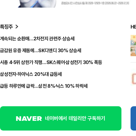
손님은 메주를 "아름답게 해달라"는
말만 남긴 채 사라지고, 선희는 메주
의 양쪽 귀를 노랗게 물들여준다. 밤
이 깊도록 주인이 나타나지 않자 선
특징주
H
희는 메주를 집으로 데려와 돌보기
시…
계속되는 순환매…2차전지 관련주 상승세
금감원 유증 제동에…SK디앤디 30% 상승세
시총 4·5위 상한가 직행…SK스퀘어·삼성전기 30% 폭등
삼성전자·하이닉스 20%대 급등세
급등 하루만에 급락…삼전 8%·닉스 10% 하락세
네이버에서 데일리안 구독하기