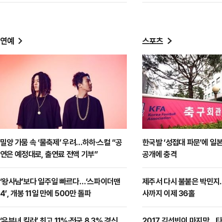
연예
스포츠
밀양 가뭄 속 ‘물축제’ 우려…하하·스컬 “공
한국발 ‘성접대 파문’에 일본
연은 예정대로, 출연료 전액 기부”
공개에 충격
‘왕사남’보다 일주일 빠르다…‘스파이더맨
제주서 다시 불붙은 박민지…
4’, 개봉 11일 만에 500만 돌파
사까지 이제 36홀
‘유부녀 킬러’ 최고 11%·전국 8.3% 경신…
2017 김선빈이 마지막…