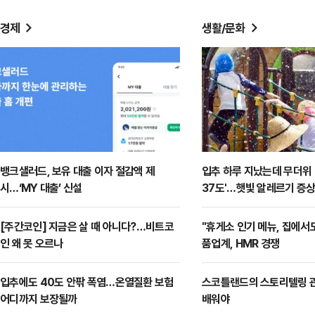
경제
생활/문화
뱅크샐러드, 보유 대출 이자 절감액 제
입추 하루 지났는데 무더위 
시…‘MY 대출’ 신설
37도'…햇빛 알레르기 증상
는 치료법 [오늘 날씨]
[주간코인] 지금은 살 때 아니다?…비트코
"휴게소 인기 메뉴, 집에서
인 왜 못 오르나
품업계, HMR 경쟁
입추에도 40도 안팎 폭염…온열질환 보험
스코틀랜드의 스토리텔링 관
어디까지 보장될까
배워야