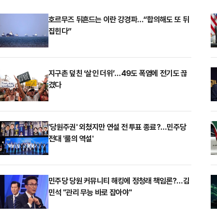
호르무즈 뒤흔드는 이란 강경파…“합의해도 또 뒤
집힌다”
지구촌 덮친 ‘살인 더위’…49도 폭염에 전기도 끊
겼다
'당원주권' 외쳤지만 연설 전 투표 종료?…민주당
전대 '룰의 역설'
민주당 당원 커뮤니티 해킹에 정청래 책임론?…김
민석 "관리 무능 바로 잡아야"