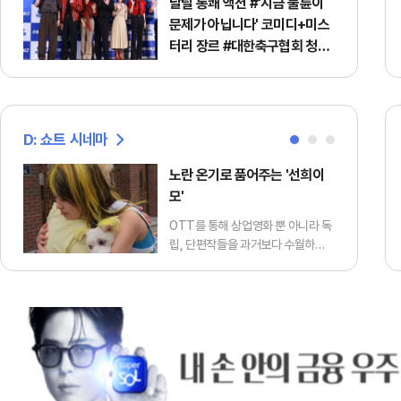
날릴 통쾌 액션 #'지금 불륜이
문제가 아닙니다' 코미디+미스
터리 장르 #대한축구협회 청문
회
D: 쇼트 시네마
노란 온기로 품어주는 '선희이
모'
OTT를 통해 상업영화 뿐 아니라 독
립, 단편작들을 과거보다 수월하게
만날 수 있는 무대가 생겼습니다. 그
중 재기 발랄한 아이디어부터 사회
를 관통하는 날카로운 메시지까지
짧고 굵게 존재감을 발휘하는 50분
이하의 영화들을 찾아 소개합니다. <
편집자 주> 애견미용사 선희(정호정
분)는 어느 날 한 여자로부터 강아지
메주를 맡아달라는 부탁을 받는다.