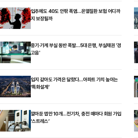
입추에도 40도 안팎 폭염…온열질환 보험 어디까
지 보장될까
중기·가계 부실 동반 폭발…5대 은행, 부실채권 '경
고음'
입지 같아도 가격은 달랐다…아파트 가치 높이는
‘특화설계’
깔아둔 앱만 10개…전기차, 충전 때마다 회원 가입
‘스트레스’