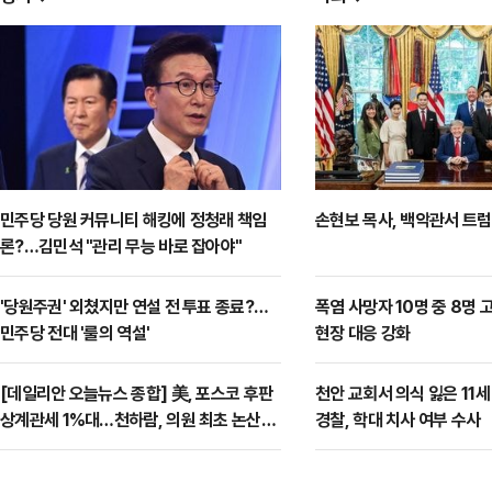
민주당 당원 커뮤니티 해킹에 정청래 책임
손현보 목사, 백악관서 트
론?…김민석 "관리 무능 바로 잡아야"
'당원주권' 외쳤지만 연설 전 투표 종료?…
폭염 사망자 10명 중 8명
민주당 전대 '룰의 역설'
현장 대응 강화
[데일리안 오늘뉴스 종합] 美, 포스코 후판
천안 교회서 의식 잃은 11
상계관세 1%대…천하람, 의원 최초 논산훈
경찰, 학대 치사 여부 수사
련소 2박3일 '입소'