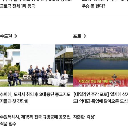
금토극 전체 1위 등극
우승 못 한다?
수도권
포토
추미애, 도지사 취임 후 3대 종단 종교지도
[데일리안 주간 포토] 열기에 삼
자들과 첫 간담회
도! 역대급 폭염에 달아오른 도심
수원특례시, 제15회 전국 규방공예 공모전
차준환 '각성'
작품 접수