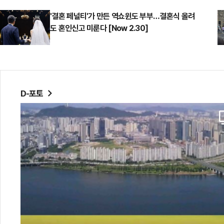
'결혼 페널티'가 만든 역쇼윈도 부부…결혼식 올려
도 혼인신고 미룬다 [Now 2.30]
D-포토