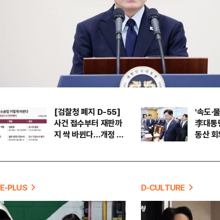
[검찰청 폐지 D-55]
'속도·
사건 접수부터 재판까
李대통
지 싹 바뀐다…개정 형
동산 회
소법, 무엇이 달라지나
벽' 타
E-PLUS
D-CULTURE