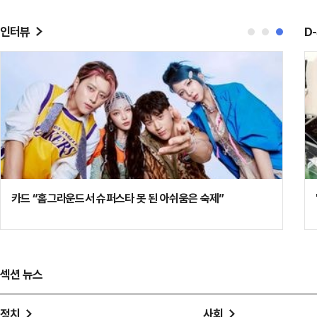
인터뷰
D
“진지한 액션에 녹아든 코미디” …‘김부장’ 감독의 완벽했던 완
[단독
급 조절
장, 
섹션 뉴스
정치
사회