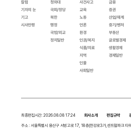
칼럼
청와대
사건사고
금융
기자의 눈
국회/정당
교육
증권
기고
북한
노동
산업/재계
시사만평
행정
언론
중기/벤처
국방/외교
환경
부동산
정치일반
인권/복지
글로벌경제
식품/의료
생활경제
지역
경제일반
인물
사회일반
최종편집시간: 2026.08.08 17:24
회사소개
편집규약
주소 : 서울특별시 용산구 서빙고로 17, 18층(한강로3가,센트럴파크 타