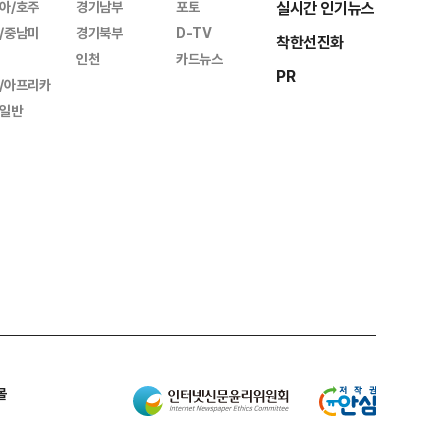
아/호주
경기남부
포토
실시간 인기뉴스
/중남미
경기북부
D-TV
착한선진화
인천
카드뉴스
PR
/아프리카
일반
몰