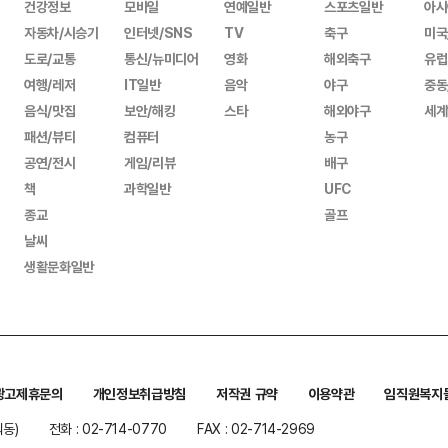
건강정보
모바일
연예일반
스포츠일반
아시
자동차/시승기
인터넷/SNS
TV
축구
미국
도로/교통
통신/뉴미디어
영화
해외축구
유럽
여행/레저
IT일반
음악
야구
중동
음식/맛집
보안/해킹
스타
해외야구
세계
패션/뷰티
컴퓨터
농구
공연/전시
게임/리뷰
배구
책
과학일반
UFC
종교
골프
날씨
생활문화일반
광고제휴문의
개인정보취급방침
저작권 규약
이용약관
임직원복지
워동)
전화 : 02-714-0770
FAX : 02-714-2969