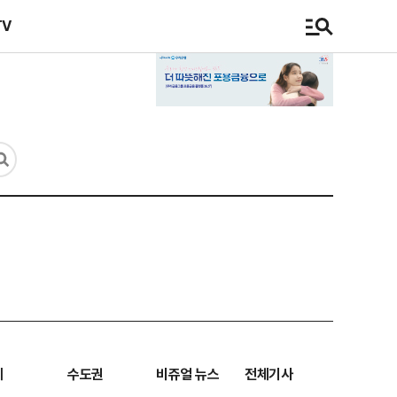
TV
계
수도권
비쥬얼 뉴스
전체기사