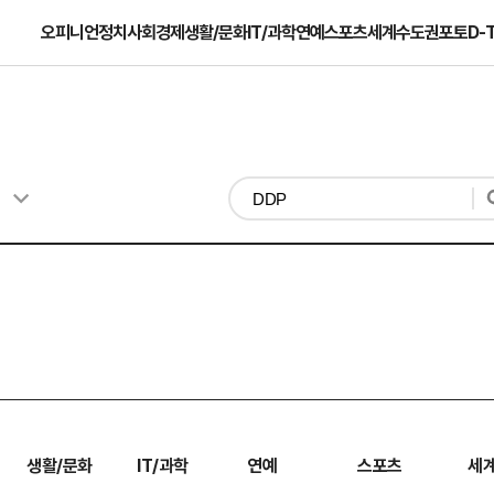
오피니언
정치
사회
경제
생활/문화
IT/과학
연예
스포츠
세계
수도권
포토
D-
생활/문화
IT/과학
연예
스포츠
세