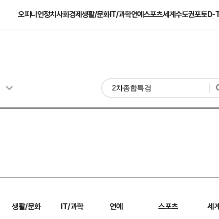
오피니언
정치
사회
경제
생활/문화
IT/과학
연예
스포츠
세계
수도권
포토
D-
생활/문화
IT/과학
연예
스포츠
세