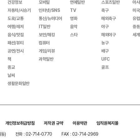
건강정보
모바일
연예일반
스포츠일반
아시
자동차/시승기
인터넷/SNS
TV
축구
미국
도로/교통
통신/뉴미디어
영화
해외축구
유럽
여행/레저
IT일반
음악
야구
중동
음식/맛집
보안/해킹
스타
해외야구
세계
패션/뷰티
컴퓨터
농구
공연/전시
게임/리뷰
배구
책
과학일반
UFC
종교
골프
날씨
생활문화일반
개인정보취급방침
저작권 규약
이용약관
임직원복지몰
워동)
전화 : 02-714-0770
FAX : 02-714-2969