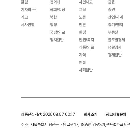
칼럼
청와대
사건사고
금융
기자의 눈
국회/정당
교육
증권
기고
북한
노동
산업/재계
시사만평
행정
언론
중기/벤처
국방/외교
환경
부동산
정치일반
인권/복지
글로벌경제
식품/의료
생활경제
지역
경제일반
인물
사회일반
최종편집시간: 2026.08.07 00:17
회사소개
광고제휴문의
주소 : 서울특별시 용산구 서빙고로 17, 18층(한강로3가,센트럴파크 타