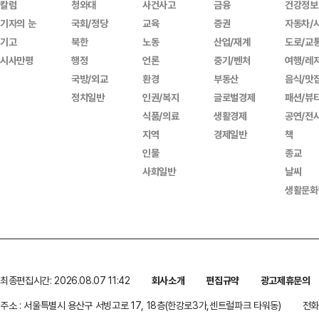
칼럼
청와대
사건사고
금융
건강정보
기자의 눈
국회/정당
교육
증권
자동차/
기고
북한
노동
산업/재계
도로/교
시사만평
행정
언론
중기/벤처
여행/레
국방/외교
환경
부동산
음식/맛
정치일반
인권/복지
글로벌경제
패션/뷰
식품/의료
생활경제
공연/전
지역
경제일반
책
인물
종교
사회일반
날씨
생활문화
최종편집시간: 2026.08.07 11:42
회사소개
편집규약
광고제휴문의
주소 : 서울특별시 용산구 서빙고로 17, 18층(한강로3가,센트럴파크 타워동)
전화 