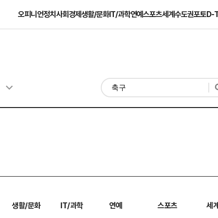
오피니언
정치
사회
경제
생활/문화
IT/과학
연예
스포츠
세계
수도권
포토
D-
생활/문화
IT/과학
연예
스포츠
세