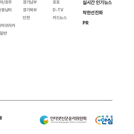
아/호주
경기남부
포토
실시간 인기뉴스
/중남미
경기북부
D-TV
착한선진화
인천
카드뉴스
PR
/아프리카
일반
몰