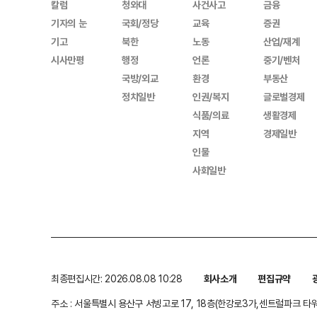
칼럼
청와대
사건사고
금융
기자의 눈
국회/정당
교육
증권
기고
북한
노동
산업/재계
시사만평
행정
언론
중기/벤처
국방/외교
환경
부동산
정치일반
인권/복지
글로벌경제
식품/의료
생활경제
지역
경제일반
인물
사회일반
최종편집시간: 2026.08.08 10:28
회사소개
편집규약
주소 : 서울특별시 용산구 서빙고로 17, 18층(한강로3가,센트럴파크 타