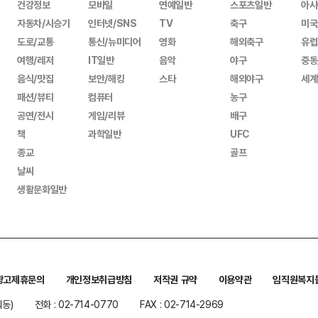
건강정보
모바일
연예일반
스포츠일반
아시
자동차/시승기
인터넷/SNS
TV
축구
미국
도로/교통
통신/뉴미디어
영화
해외축구
유럽
여행/레저
IT일반
음악
야구
중동
음식/맛집
보안/해킹
스타
해외야구
세계
패션/뷰티
컴퓨터
농구
공연/전시
게임/리뷰
배구
책
과학일반
UFC
종교
골프
날씨
생활문화일반
광고제휴문의
개인정보취급방침
저작권 규약
이용약관
임직원복지
워동)
전화 : 02-714-0770
FAX : 02-714-2969