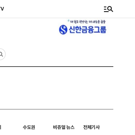
TV
계
수도권
비쥬얼 뉴스
전체기사