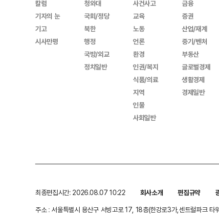
칼럼
청와대
사건사고
금융
기자의 눈
국회/정당
교육
증권
기고
북한
노동
산업/재계
시사만평
행정
언론
중기/벤처
국방/외교
환경
부동산
정치일반
인권/복지
글로벌경제
식품/의료
생활경제
지역
경제일반
인물
사회일반
최종편집시간: 2026.08.07 10:22
회사소개
편집규약
주소 : 서울특별시 용산구 서빙고로 17, 18층(한강로3가,센트럴파크 타