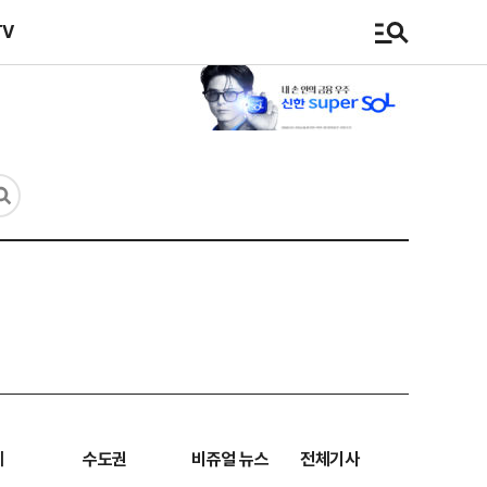
TV
계
수도권
비쥬얼 뉴스
전체기사