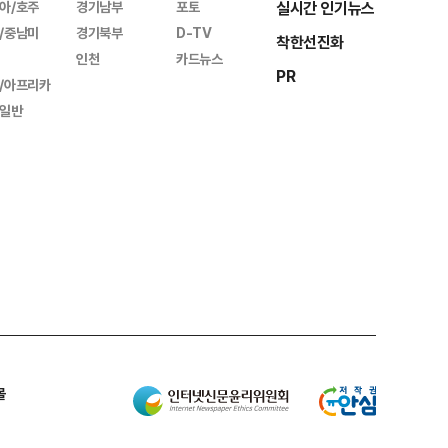
아/호주
경기남부
포토
실시간 인기뉴스
/중남미
경기북부
D-TV
착한선진화
인천
카드뉴스
PR
/아프리카
일반
몰