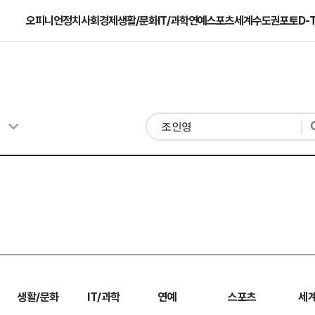
오피니언
정치
사회
경제
생활/문화
IT/과학
연예
스포츠
세계
수도권
포토
D-
생활/문화
IT/과학
연예
스포츠
세