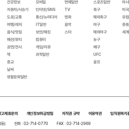
건강정보
모바일
연예일반
스포츠일반
아시
자동차/시승기
인터넷/SNS
TV
축구
미국
도로/교통
통신/뉴미디어
영화
해외축구
유럽
여행/레저
IT일반
음악
야구
중동
음식/맛집
보안/해킹
스타
해외야구
세계
패션/뷰티
컴퓨터
농구
공연/전시
게임/리뷰
배구
책
과학일반
UFC
종교
골프
날씨
생활문화일반
광고제휴문의
개인정보취급방침
저작권 규약
이용약관
임직원복지
워동)
전화 : 02-714-0770
FAX : 02-714-2969