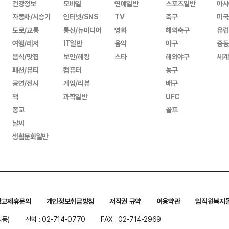
건강정보
모바일
연예일반
스포츠일반
아시
자동차/시승기
인터넷/SNS
TV
축구
미국
도로/교통
통신/뉴미디어
영화
해외축구
유럽
여행/레저
IT일반
음악
야구
중동
음식/맛집
보안/해킹
스타
해외야구
세계
패션/뷰티
컴퓨터
농구
공연/전시
게임/리뷰
배구
책
과학일반
UFC
종교
골프
날씨
생활문화일반
광고제휴문의
개인정보취급방침
저작권 규약
이용약관
임직원복지
워동)
전화 : 02-714-0770
FAX : 02-714-2969