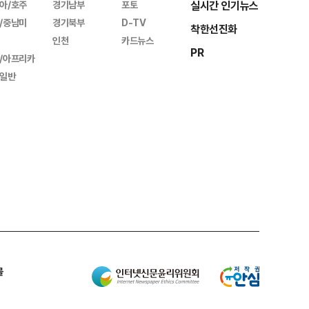
아/호주
경기남부
포토
실시간 인기뉴스
/중남미
경기북부
D-TV
착한선진화
인천
카드뉴스
PR
/아프리카
일반
몰