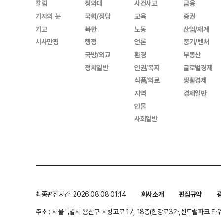
칼럼
청와대
사건사고
금융
기자의 눈
국회/정당
교육
증권
기고
북한
노동
산업/재계
시사만평
행정
언론
중기/벤처
국방/외교
환경
부동산
정치일반
인권/복지
글로벌경제
식품/의료
생활경제
지역
경제일반
인물
사회일반
최종편집시간: 2026.08.08 01:14
회사소개
편집규약
주소 : 서울특별시 용산구 서빙고로 17, 18층(한강로3가,센트럴파크 타