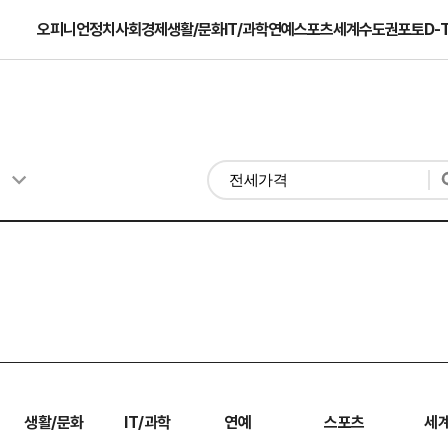
오피니언
정치
사회
경제
생활/문화
IT/과학
연예
스포츠
세계
수도권
포토
D-
생활/문화
IT/과학
연예
스포츠
세