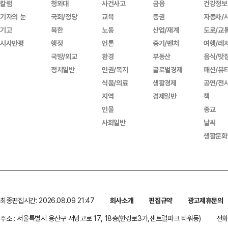
칼럼
청와대
사건사고
금융
건강정보
기자의 눈
국회/정당
교육
증권
자동차/
기고
북한
노동
산업/재계
도로/교
시사만평
행정
언론
중기/벤처
여행/레
국방/외교
환경
부동산
음식/맛
정치일반
인권/복지
글로벌경제
패션/뷰
식품/의료
생활경제
공연/전
지역
경제일반
책
인물
종교
사회일반
날씨
생활문화
최종편집시간: 2026.08.09 21:47
회사소개
편집규약
광고제휴문의
주소 : 서울특별시 용산구 서빙고로 17, 18층(한강로3가,센트럴파크 타워동)
전화 