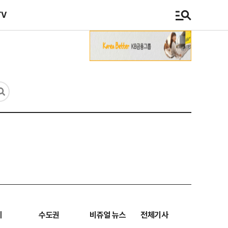
TV
계
수도권
비쥬얼 뉴스
전체기사