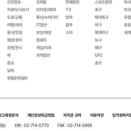
건강정보
모바일
연예일반
스포츠일반
아시
자동차/시승기
인터넷/SNS
TV
축구
미국
도로/교통
통신/뉴미디어
영화
해외축구
유럽
여행/레저
IT일반
음악
야구
중동
음식/맛집
보안/해킹
스타
해외야구
세계
패션/뷰티
컴퓨터
농구
공연/전시
게임/리뷰
배구
책
과학일반
UFC
종교
골프
날씨
생활문화일반
광고제휴문의
개인정보취급방침
저작권 규약
이용약관
임직원복지
워동)
전화 : 02-714-0770
FAX : 02-714-2969