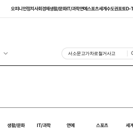
오피니언
정치
사회
경제
생활/문화
IT/과학
연예
스포츠
세계
수도권
포토
D-
생활/문화
IT/과학
연예
스포츠
세