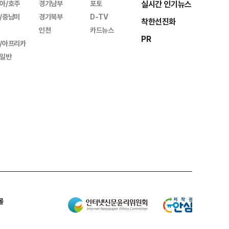
아/호주
경기남부
포토
실시간 인기뉴스
/중남미
경기북부
D-TV
착한선진화
인천
카드뉴스
PR
/아프리카
일반
몰