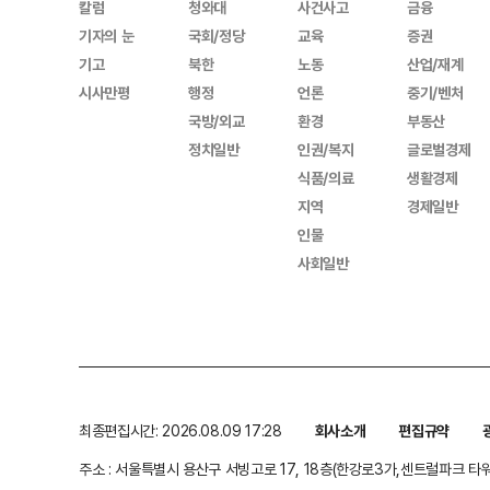
칼럼
청와대
사건사고
금융
기자의 눈
국회/정당
교육
증권
기고
북한
노동
산업/재계
시사만평
행정
언론
중기/벤처
국방/외교
환경
부동산
정치일반
인권/복지
글로벌경제
식품/의료
생활경제
지역
경제일반
인물
사회일반
최종편집시간: 2026.08.09 17:28
회사소개
편집규약
주소 : 서울특별시 용산구 서빙고로 17, 18층(한강로3가,센트럴파크 타