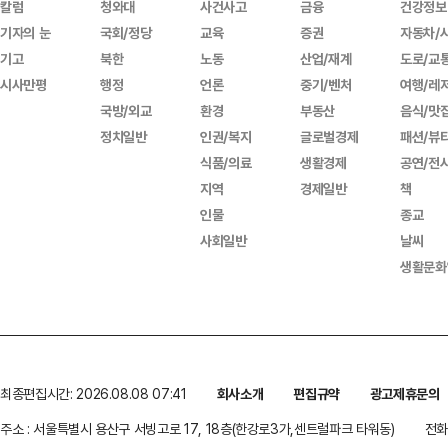
칼럼
청와대
사건사고
금융
건강정보
기자의 눈
국회/정당
교육
증권
자동차/
기고
북한
노동
산업/재계
도로/교
시사만평
행정
언론
중기/벤처
여행/레
국방/외교
환경
부동산
음식/맛
정치일반
인권/복지
글로벌경제
패션/뷰
식품/의료
생활경제
공연/전
지역
경제일반
책
인물
종교
사회일반
날씨
생활문화
최종편집시간: 2026.08.08 07:41
회사소개
편집규약
광고제휴문의
주소 : 서울특별시 용산구 서빙고로 17, 18층(한강로3가,센트럴파크 타워동)
전화 