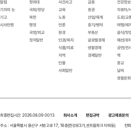
칼럼
청와대
사건사고
금융
건강정보
기자의 눈
국회/정당
교육
증권
자동차/
기고
북한
노동
산업/재계
도로/교
시사만평
행정
언론
중기/벤처
여행/레
국방/외교
환경
부동산
음식/맛
정치일반
인권/복지
글로벌경제
패션/뷰
식품/의료
생활경제
공연/전
지역
경제일반
책
인물
종교
사회일반
날씨
생활문화
최종편집시간: 2026.08.09 00:13
회사소개
편집규약
광고제휴문의
주소 : 서울특별시 용산구 서빙고로 17, 18층(한강로3가,센트럴파크 타워동)
전화 