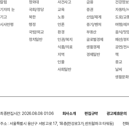
칼럼
청와대
사건사고
금융
건강정보
기자의 눈
국회/정당
교육
증권
자동차/
기고
북한
노동
산업/재계
도로/교
시사만평
행정
언론
중기/벤처
여행/레
국방/외교
환경
부동산
음식/맛
정치일반
인권/복지
글로벌경제
패션/뷰
식품/의료
생활경제
공연/전
지역
경제일반
책
인물
종교
사회일반
날씨
생활문화
최종편집시간: 2026.08.08 01:06
회사소개
편집규약
광고제휴문의
주소 : 서울특별시 용산구 서빙고로 17, 18층(한강로3가,센트럴파크 타워동)
전화 