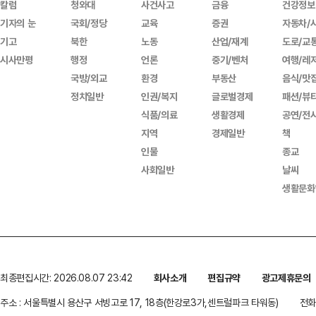
칼럼
청와대
사건사고
금융
건강정보
기자의 눈
국회/정당
교육
증권
자동차/
기고
북한
노동
산업/재계
도로/교
시사만평
행정
언론
중기/벤처
여행/레
국방/외교
환경
부동산
음식/맛
정치일반
인권/복지
글로벌경제
패션/뷰
식품/의료
생활경제
공연/전
지역
경제일반
책
인물
종교
사회일반
날씨
생활문화
최종편집시간: 2026.08.07 23:42
회사소개
편집규약
광고제휴문의
주소 : 서울특별시 용산구 서빙고로 17, 18층(한강로3가,센트럴파크 타워동)
전화 