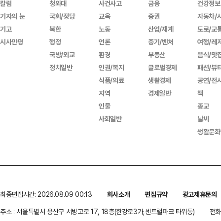
칼럼
청와대
사건사고
금융
건강정보
기자의 눈
국회/정당
교육
증권
자동차/
기고
북한
노동
산업/재계
도로/교
시사만평
행정
언론
중기/벤처
여행/레
국방/외교
환경
부동산
음식/맛
정치일반
인권/복지
글로벌경제
패션/뷰
식품/의료
생활경제
공연/전
지역
경제일반
책
인물
종교
사회일반
날씨
생활문화
최종편집시간: 2026.08.09 00:13
회사소개
편집규약
광고제휴문의
주소 : 서울특별시 용산구 서빙고로 17, 18층(한강로3가,센트럴파크 타워동)
전화 