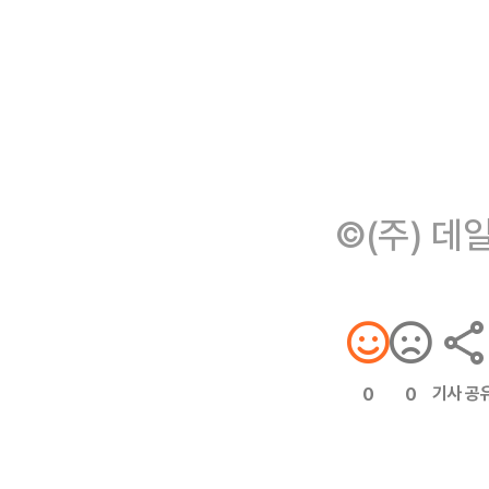
©(주) 데
기사 공
0
0