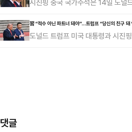
시진핑 중국 국가주석은 14일 도널
주석은 이날 오전 베이징 인민대회당
도) 등 중요한 국제 및 지역 현안에
미·중 충돌로 이어질 수 있다고 경
담을 시작하면서 모두발언을 통해 
문제와 …
따르면 시 주석은 이날 베이징 인민
習 “적수 아닌 파트너 돼야”…트럼프 “당신의 친구 돼 
스 함정'을 언급했다.시 주석은 “세계
도널드 트럼프 미국 대통령과 시진핑
회담에서 대만문제를 거론하며 “중·
미 양국이 투키디데스의 함정을 넘어
일 오전 시작됐다. 이번 정상회담에서 
만문제를) 잘 처리하면 두 나라 관계
느냐가 중요하다…
한 현안이 협상 테이블에 오를 것으로
밝혔다. 중국이 정상회담을 계기로 미
고 있다.중국 관영 신화통신, 미국 
번 확인하고 미국의 대만 무기판매와
은 이날 오전 베이징 인민대회당에
제한 것으로 해석된…
모두발언을 통해 "중·미관계의 안정
른 공존의 길을 가야 한다고 밝혔다.
다 크며, 각자의…
댓글