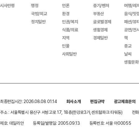
시사만평
행정
언론
중기/벤처
여행/레
국방/외교
환경
부동산
음식/맛
정치일반
인권/복지
글로벌경제
패션/뷰
식품/의료
생활경제
공연/전
지역
경제일반
책
인물
종교
사회일반
날씨
생활문화
최종편집시간: 2026.08.08 01:14
회사소개
편집규약
광고제휴문의
주소 : 서울특별시 용산구 서빙고로 17, 18층(한강로3가,센트럴파크 타워동)
전화 
제호: 데일리안
등록일/발행일: 2005.09.13
등록번호: 서울 아00055