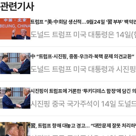
관련기사
트럼프 “美·中회담 생산적…9월24일 ‘習 부부’ 백악
도널드 트럼프 미국 대통령은 14일
상회담을 긍정적으로 평가하며 시 주
이터통신 등에 따르면 트럼프 대통령
中 “트럼프·시진핑, 중동·우크라·북핵 문제 의견교환”
도널드 트럼프 미국 대통령과 시진핑 
서 시 주석 주최로 열린 국빈 만찬에
회담에서 이란전쟁과 우크라이나전쟁,
적이고 생산적인 대화와 회의를 가졌
했다고 밝혔다.중국 관영 신화통신 
시진핑이 트럼프에 거론한 ‘투키디데스 함정’에 담긴 
우리가 논의했던 몇 가지 사안들을 
시진핑 중국 국가주석이 14일 도널
은 이날 베이징 인민대회당에서 135
한 기회”라며 “모두 미국과 중국에
‘투키디데스의 함정’을 거론해 '주요 
10월 30일 부산 미·중 정상회담은 
령은 특히 “시 주석과…
쟁이 치열한 상황에서 주목된다.중국 
習, 트럼프 향해 대놓고 경고… “대만문제 잘못 처리하
결과문을 통해 “두 나라 정상은 중동