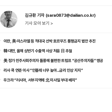
김규환 기자 (sara0873@dailian.co.kr)
기사 모아 보기 >
이란, 美·이스라엘 등 적대국 선박 호르무즈 통행금지 법안 추진
韓·대만, 올해 상반기 수출액 사상 처음 日 추월
美 정가 민주사회주의자 돌풍에 불편한 트럼프 “공산주의자들” 맹공
리사 쿡 연준 이사 “인플레 너무 높아...금리 인상 지지”
우크라 “러시아, 서부지역에 北 미사일 부대 배치”