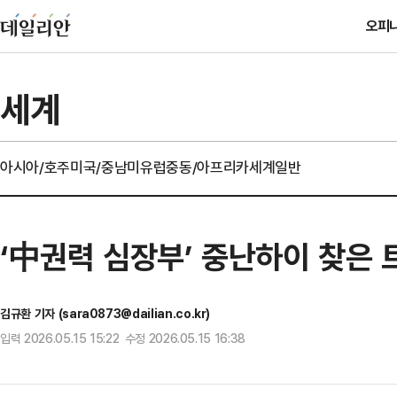
오피
세계
아시아/호주
미국/중남미
유럽
중동/아프리카
세계일반
‘中권력 심장부’ 중난하이 찾은 
김규환 기자 (sara0873@dailian.co.kr)
입력 2026.05.15 15:22 수정 2026.05.15 16:38