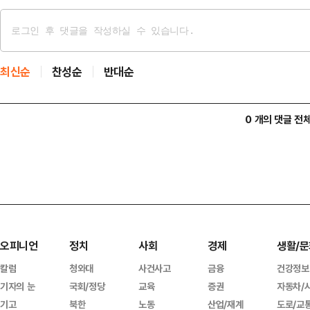
최신순
찬성순
반대순
0 개의 댓글 전
오피니언
정치
사회
경제
생활/문
칼럼
청와대
사건사고
금융
건강정보
기자의 눈
국회/정당
교육
증권
자동차/
기고
북한
노동
산업/재계
도로/교