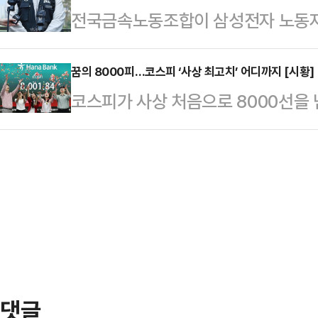
전국금속노동조합이 삼성전자 노동자
노조는 "제도화 없이는 의미 없다"며
이제 매일 같이 노골적인 전국 시장
발동할 경우 투쟁에 나서겠다고 경고
따르면 삼성전자 사측은 이날 노조 
판했다.송 공동선대위원장은…
부가 직권으로 파업중지권인 긴급조
꿈의 8000피…코스피 ‘사상 최고치’ 어디까지 [시황]
회사 측은 "중노위 사후조정 과정에서
코스피가 사상 처음으로 8000선을
것”이라며 “노동3권을 난도질하는 
대화를 요청했다. 앞서 중노위도 이날
스피지수는 오전 9시 41분 현재 전 거
조는 삼성전자 노조의 파업 가능성을
를 공식 요…
7991.91을 가리키고 있다.지수는 전
는 데 대해 강하게 반발했다.노조는
7951.75로 개장했으나, 장중 상승
자본과 보수 언론들이 앞다투어 긴급
파했다.이달 6일 역대 처음 7000
른 손실액을 언급하며 총공세를 퍼…
로 보면 외국인이 7853억원 순매
기관이 각각 6882억원, 955억원
댓글