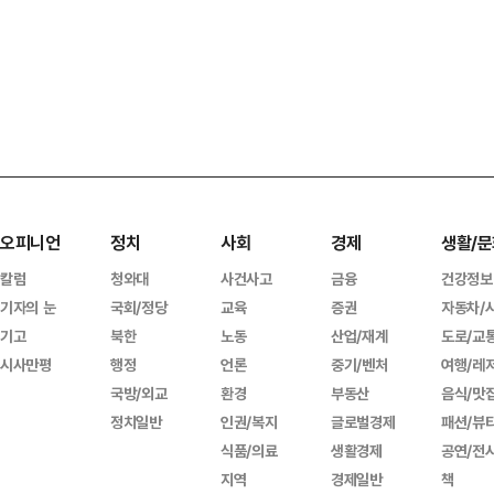
오피니언
정치
사회
경제
생활/문
칼럼
청와대
사건사고
금융
건강정보
기자의 눈
국회/정당
교육
증권
자동차/
기고
북한
노동
산업/재계
도로/교
시사만평
행정
언론
중기/벤처
여행/레
국방/외교
환경
부동산
음식/맛
정치일반
인권/복지
글로벌경제
패션/뷰
식품/의료
생활경제
공연/전
지역
경제일반
책