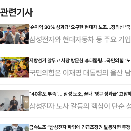
관련기사
'순이익 30% 성과급' 요구한 현대차 노조…정의선 '국
삼성전자와 현대자동차 등 주요 기
갈등이 확산하는 가운데 정의선 현대
사와 주주, 국가 발전을 함께 고려해
지방선거 앞두고 시장 방문한 李대통령…국민의힘 "노
국민의힘은 이재명 대통령의 울산 남
날 열리는 현대차그룹 양재사옥 로비
을 두고 "노골적인 선거운동"이라며
홀'에 앞서 현대차그룹 양재사옥에서
선거대책위원장은 15일 페이스북에 
"40兆도 부족"… 삼성 노조, 끝내 '영구 성과급' 고집
갈등과 관련한 대응 방향을 묻는 질
삼성전자 노사 갈등의 핵심이 단순 성
K-조선 간담회를 마치고 울산 남목
회사가 발전할 수 있고 주주들도 중
조'로 옮겨가고 있다. 중앙노동위원회
새마을운동중앙회 간담회를 마치고 성
러 가지를 고려해서 판…
실상 40조원에 달하는 특별보상 가
금속노조 “삼성전자 파업에 긴급조정권 발동하면 투쟁
난주 금요일(8일)에는 어버이날 기