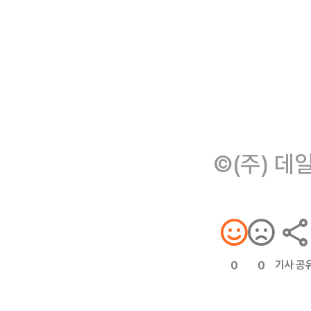
©(주) 데
기사 공
0
0