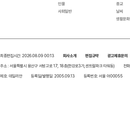
인물
종교
사회일반
날씨
생활문화
최종편집시간: 2026.08.09 00:13
회사소개
편집규약
광고제휴문의
주소 : 서울특별시 용산구 서빙고로 17, 18층(한강로3가,센트럴파크 타워동)
전화 
제호: 데일리안
등록일/발행일: 2005.09.13
등록번호: 서울 아00055