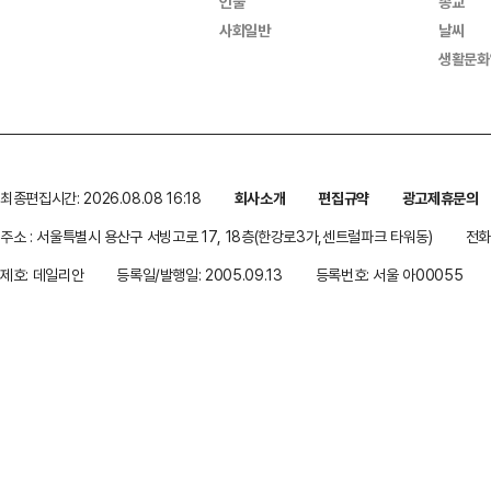
인물
종교
사회일반
날씨
생활문화
최종편집시간: 2026.08.08 16:18
회사소개
편집규약
광고제휴문의
주소 : 서울특별시 용산구 서빙고로 17, 18층(한강로3가,센트럴파크 타워동)
전화 
제호: 데일리안
등록일/발행일: 2005.09.13
등록번호: 서울 아00055