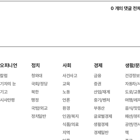
0 개의 댓글 전
오피니언
정치
사회
경제
생활/문
칼럼
청와대
사건사고
금융
건강정보
기자의 눈
국회/정당
교육
증권
자동차/
기고
북한
노동
산업/재계
도로/교
시사만평
행정
언론
중기/벤처
여행/레
국방/외교
환경
부동산
음식/맛
정치일반
인권/복지
글로벌경제
패션/뷰
식품/의료
생활경제
공연/전
지역
경제일반
책