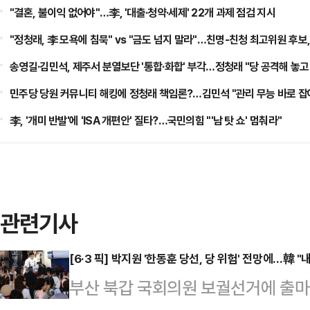
"결혼, 불이익 없어야"…李, '대출·청약·세제' 22개 과제 점검 지시
"정청래, 李 모욕에 침묵" vs "금도 넘지 말라"…친명-친청 최고위원 후보
송영길·김민석, 제주서 분열보단 '통합·화합' 부각…정청래 "당 공격해 놓고
민주당 당원 커뮤니티 해킹에 정청래 책임론?…김민석 "관리 무능 바로 잡
李, '개미 반발'에 'ISA 개편안' 질타?…국민의힘 "'남 탓 쇼' 멈춰라"
관련기사
[6·3 픽] 박지원 '한동훈 당선, 당 위험' 전망에…韓 
부산 북갑 국회의원 보궐선거에 출마