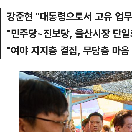
강준현 "대통령으로서 고유 업무
"민주당~진보당, 울산시장 단일
"여야 지지층 결집, 무당층 마음