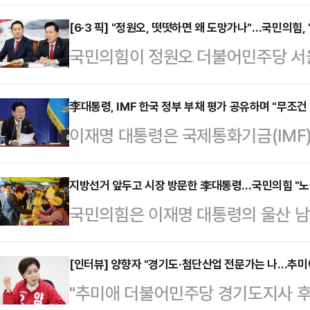
경우 더불어민주당에 타격이 될 것이
며 "저 한동훈이 민주당 정권의 폭
[6·3 픽] "정원오, 떳떳하면 왜 도망가나"…국민의힘, 
국민의힘이 정원오 더불어민주당 서울
후보는 15일 페이스북에 "민주당이
"유흥업소 여종업원 외박을 요구한 
같이 적었다.앞서 박지원 의원은 6·
는지 밝혀라"고 촉구했다.당 야당탄
李대통령, IMF 한국 정부 부채 평가 공유하며 "무조건
를 분석하며 한동훈 후보를 비롯해 경
이재명 대통령은 국제통화기금(IMF)
승수 의원은 15일 성명서를 통해 "정
북의 김관영 무소속 후보가 당선될 
기사를 언급하며 긴축재정론을 재차 
으려 하지 말고, 더 이상 국민을 기
다.박 의원은 전날 오…
(X·구 트위터)에 "무조건 긴축 주
지방선거 앞두고 시장 방문한 李대통령…국민의힘 "노
이 말했다.이어 "정 후보의 지난 19
국민의힘은 이재명 대통령의 울산 남
기사"라며 줄리 코잭 IMF 대변인이 
론보도와 판결문, 양천구의회 속기록
을 두고 "노골적인 선거운동"이라며
채 위기가 발생할 위험 또한 낮다'고
안"이라면…
선거대책위원장은 15일 페이스북에 
[인터뷰] 양향자 "경기도·첨단산업 전문가는 나…추미
통령은 코잭 대변인의 언급 중 "한국
"추미애 더불어민주당 경기도지사 후
K-조선 간담회를 마치고 울산 남목
지하고 있다"며 "비록 현재 다소의 