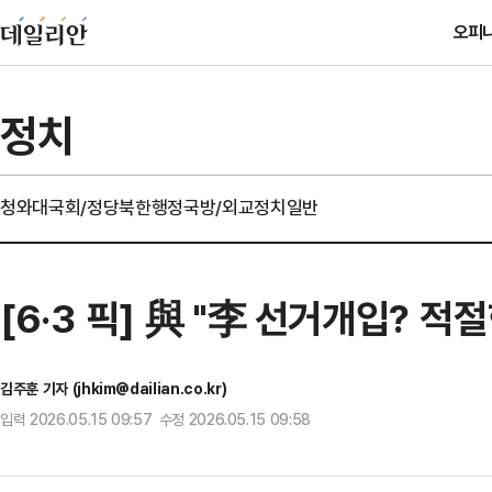
오피
정치
청와대
국회/정당
북한
행정
국방/외교
정치일반
[6·3 픽] 與 "李 선거개입? 
김주훈 기자 (jhkim@dailian.co.kr)
입력 2026.05.15 09:57 수정 2026.05.15 09:58