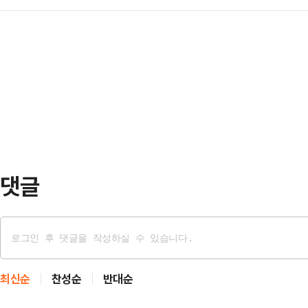
산업에 대해서는 문외한이다. 나는 경
새마을운동중앙회 간담회를 마치고 성
재…
후 경기 수원시 국민의힘 경기도당에
난주 금요일(8일)에는 어버이날 기
보. 선거사무소 개소식 직후에 진행된
이제 매일 같이 노골적인 전국 시장
은 반짝거렸고 표정에는 확신이 서려
판했다.송 공동선대위원장은…
과 삼성전자에서 연구 보조로 시작해
감의 원천이었다.양향자 후보는 "20
는 경기도정을 이끌 …
댓글
최신순
찬성순
반대순