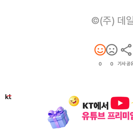
©(주) 데
기사 공
0
0