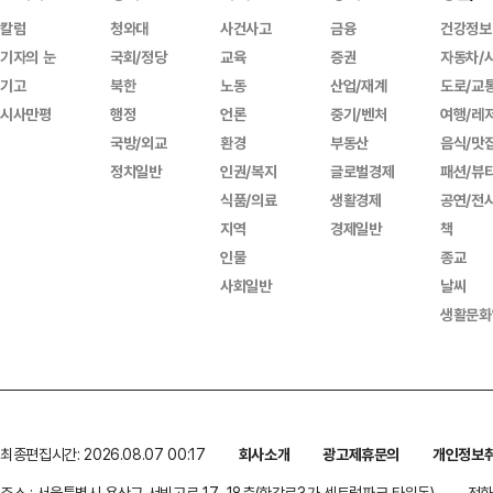
칼럼
청와대
사건사고
금융
건강정보
기자의 눈
국회/정당
교육
증권
자동차/
기고
북한
노동
산업/재계
도로/교
시사만평
행정
언론
중기/벤처
여행/레
국방/외교
환경
부동산
음식/맛
정치일반
인권/복지
글로벌경제
패션/뷰
식품/의료
생활경제
공연/전
지역
경제일반
책
인물
종교
사회일반
날씨
생활문화
최종편집시간: 2026.08.07 00:17
회사소개
광고제휴문의
개인정보
주소 : 서울특별시 용산구 서빙고로 17, 18층(한강로3가,센트럴파크 타워동)
전화 