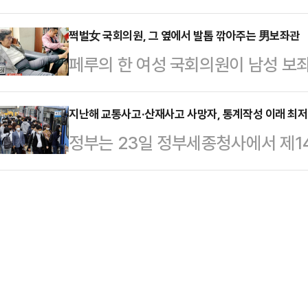
표의 리더십이 흔들리고 있다. '대통
최고위원회의에서 전날 시정연설에 
면 이재명…
을 두고 불거진 당정 갈등설과 '친명
쩍벌女 국회의원, 그 옆에서 발톱 깎아주는 男보좌관
종사혐의자를 두둔하기 위해 책임을 
페루의 한 여성 국회의원이 남성 보
적으로 터지면서다. 당내에서도 정 
국민의힘은 내란특검이 당 원내대표를
공개돼 구설에 올랐다.3일(현지시간)
점점 커지는 분위기다.민주당은 지난
해' 의혹으로 구속영장 청…
최근 페루 현지에서 루신다 바스케
지난해 교통사고·산재사고 사망자, 통계작성 이래 최
문화하는 재판중지법을 이번 정기국
정부는 23일 정부세종청사에서 제14
전화 통화를 하는 동안 보좌관이 그
이 있다고 언급했지만, 바로 이튿날인
협의회'를 개최하고 교통사고, 산재사
논란이 일고 있다.이 사진은 지난해 
법안을 처리하지 않기…
처의 이행사항 및 성과를 점검하고 
프로그램 쿠아르토 포데르는 이를 두
기 3대 프로젝트는 교통·산재·자살 
직무와 무관한 일을 시켰다"고 지적
절반 줄이기 목표로 2018년부터 
집에서 아침 식사…
민생명을 지키는 것은 정부가 해야 할
부의 변경과 상관없이 사망사고를 줄