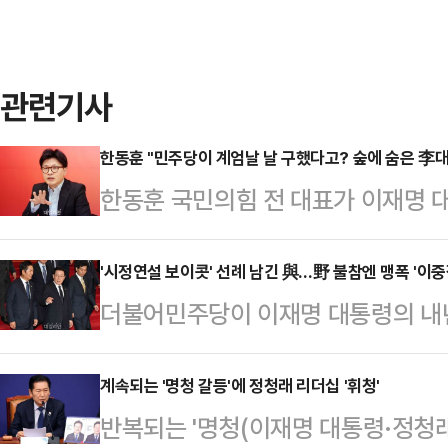
관련기사
한동훈 "민주당이 계엄날 날 구했다고? 숲에 숨은 李
한동훈 국민의힘 전 대표가 이재명 
엄을 선포할 가능성이 있단 자신의
화가 쏟아지자 "이 대통령은 재판이
'시정연설 보이콧' 선례 남긴 與…野 불참엔 맹폭 '이중
더불어민주당이 이재명 대통령의 내
라"고 요구했다.한동훈 전 대표는 5
국민의힘을 향해 "대선 불복" "정당 
재개 돼도 계엄 안한다' 한마디만 하면
러나 대통령의 국회 시정연설을 보이
계속되는 '명청 갈등'에 정청래 리더십 '휘청'
이 계엄하면 민주당이 막는다' 이 한
반복되는 '명청(이재명 대통령·정청래
주당이라는 점에서 이중잣대라는 지적
대표는 전날 YTN라디오 '더 인터뷰