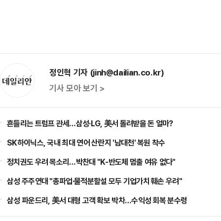
정인혁 기자 (jinh@dailian.co.kr)
기사 모아 보기 >
흔들리는 트럼프 관세…삼성·LG, 美서 돌려받을 돈 얼마?
SK하이닉스, 국내 최대 연어 산란지 '남대천' 복원 착수
정치권도 우려 목소리…박찬대 "K-반도체 멈출 여유 없다"
삼성 주주연대 "총파업·물적분할설 모두 기업가치 훼손 우려"
삼성 파운드리, 美서 대형 고객 확보 박차…수익성 회복 분수령