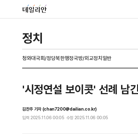
정치
청와대
국회/정당
북한
행정
국방/외교
정치일반
'시정연설 보이콧' 선례 남
김찬주 기자 (chan7200@dailian.co.kr)
입력 2025.11.06 00:05 수정 2025.11.06 00:05