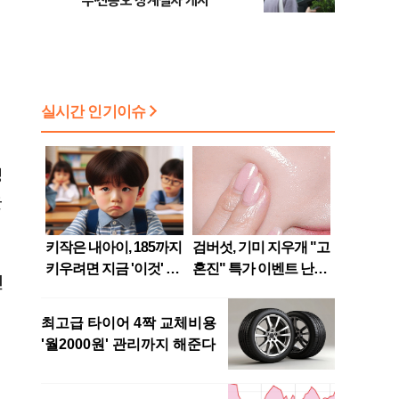
수·진종오 징계절차 개시
정
을
선