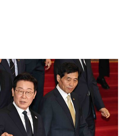
1
송영길·김민석, '조희대 탄핵'
법사위원들 "즉시 대법관 제청
2
[속보] 국민의힘 윤리위, '돌려
논란 '서범수·진종오' 징계절차
3
3000원짜리 장바구니 'K굿즈' 
국인 관광객 필수템은?
4
"집값 아닌 국민 잡아" "국민
민의힘, 부동산 세제개편안 맹
5
[르포] 병원 오는 길부터 고비
더 취약한 환자들