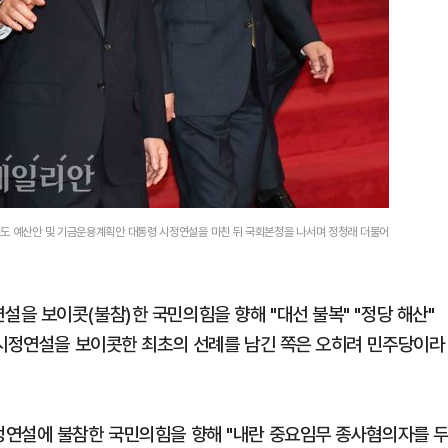
년도 예산안 및 기금운용계획안 대통령 시정연설을 마친 뒤 국회본청을 나서며 정청래 더불어
을 보이콧(불참)한 국민의힘을 향해 "대선 불복" "정당 해산"
 시정연설을 보이콧한 최초의 선례를 남긴 쪽은 오히려 민주당이라
정연설에 불참한 국민의힘을 향해 "내란 중요임무 종사혐의자를 