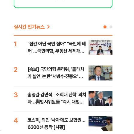
실시간 인기뉴스
1
6
"집값 아닌 국민 잡아" "국민에 테
靑,
러"…국민의힘, 부동산 세제개편
점식
안 맹폭
고'"
2
7
[속보] 국민의힘 윤리위, '돌려차
與김
기 실언' 논란 '서범수·진종오' 징
발언
계절차 개시
3
8
송영길·김민석, '조희대 탄핵' 외치
[단
자…與법사위원들 "즉시 대법관
희룡
제청하라"
증거
4
9
코스피, 외인 ‘사자’에도 보합권…
국힘
6300선 등락 [시황]
수·
두