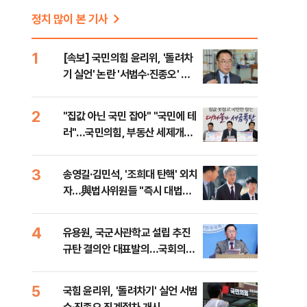
정치 많이 본 기사
1
[속보] 국민의힘 윤리위, '돌려차
기 실언' 논란 '서범수·진종오' 징
계절차 개시
2
"집값 아닌 국민 잡아" "국민에 테
러"…국민의힘, 부동산 세제개편
안 맹폭
3
송영길·김민석, '조희대 탄핵' 외치
자…與법사위원들 "즉시 대법관
제청하라"
4
유용원, 국군사관학교 설립 추진
규탄 결의안 대표발의…국회의원
36명 동참
5
국힘 윤리위, '돌려차기' 실언 서범