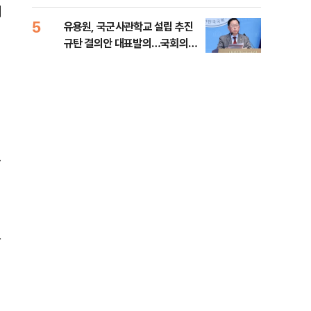
계
5
10
유용원, 국군사관학교 설립 추진
[단
규탄 결의안 대표발의…국회의원
1%
36명 동참
그
한
정