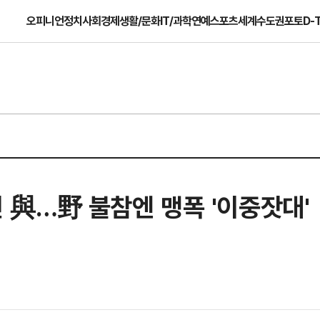
오피니언
정치
사회
경제
생활/문화
IT/과학
연예
스포츠
세계
수도권
포토
D-
긴 與…野 불참엔 맹폭 '이중잣대'