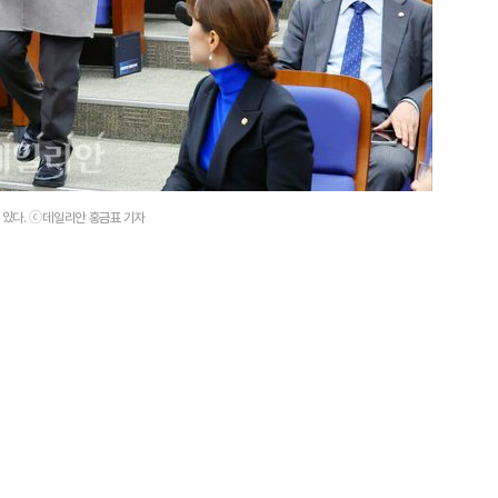
있다. ⓒ데일리안 홍금표 기자