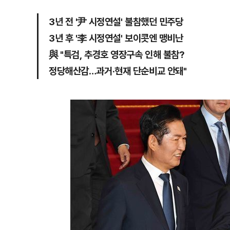
3년 전 '尹 시정연설' 불참했던 민주당
3년 후 '李 시정연설' 보이콧엔 맹비난
與 "특검, 추경호 영장구속 인해 불참?
정당해산감…과거·현재 단순비교 안돼"