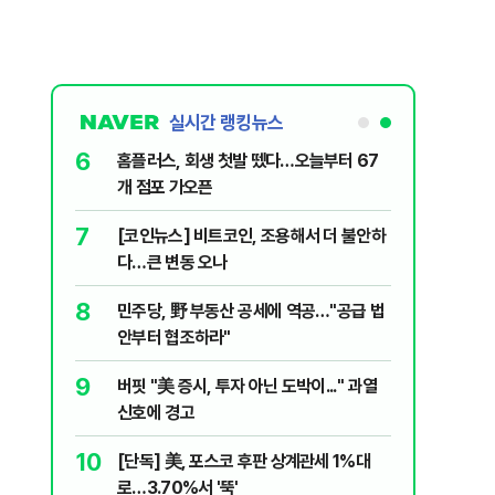
실시간 랭킹뉴스
6
 외치자…與
홈플러스, 회생 첫발 뗐다…오늘부터 67
하라"
개 점포 가오픈
7
차기 실언'
[코인뉴스] 비트코인, 조용해서 더 불안하
 개시
다…큰 변동 오나
8
됐다...외
민주당, 野 부동산 공세에 역공…"공급 법
안부터 협조하라"
9
에 테러"…국
버핏 "美 증시, 투자 아닌 도박이..." 과열
폭
신호에 경고
10
…'폭염'에
[단독] 美, 포스코 후판 상계관세 1%대
로…3.70%서 '뚝'