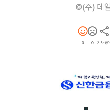
©(주) 데
기사 공
0
0