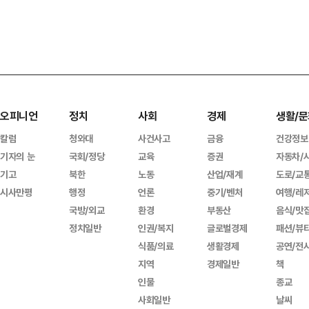
오피니언
정치
사회
경제
생활/문
칼럼
청와대
사건사고
금융
건강정보
기자의 눈
국회/정당
교육
증권
자동차/
기고
북한
노동
산업/재계
도로/교
시사만평
행정
언론
중기/벤처
여행/레
국방/외교
환경
부동산
음식/맛
정치일반
인권/복지
글로벌경제
패션/뷰
식품/의료
생활경제
공연/전
지역
경제일반
책
인물
종교
사회일반
날씨