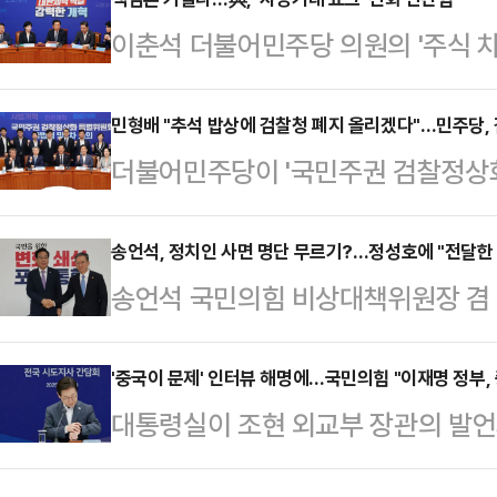
자들의 반발이 거세다. 여권 핵심 
이춘석 더불어민주당 의원의 '주식 차
증시 정상화 구상엔 혼선이 빚어지고 있
지자 민주당이 전방위적 대응에 나섰
표가 아니라, 이재명 정부가 내세운 
자진 탈당한 상태에서도 징계를 내렸
민형배 "추석 밥상에 검찰청 폐지 올리겠다"…민주당,
만 최근 여러 논란들이 맞물리며 정부
더불어민주당이 '국민주권 검찰정상
다. 최근 정부 세제개편안을 두고 
랐다는 평가가 나온다.6일 대통령실
을 위한 첫 발을 뗐다. 정청래 민주
정부의 정책 추진이 난항을 겪을 수 
자진 탈당한 이춘…
추석 전까지 검찰개혁을 완수하겠다는
송언석, 정치인 사면 명단 무르기?…정성호에 "전달한 
직이는 모습이다.정청래 더불어민주당
송언석 국민의힘 비상대책위원장 겸
청이라는 것을 역사의 박물관으로 
회의에서 "이춘석 의원을 제명 조치 
노출돼 물의를 빚었던, 강훈식 대통
오후 국회에서 국민주권 검찰정상화 
표에게 자진 탈당 의사…
신 정치인을 포함한 '사면 요청 명단
'중국이 문제' 인터뷰 해명에…국민의힘 "이재명 정부, 
행했다.출범식에는 정청래 대표와 검
대통령실이 조현 외교부 장관의 발언
의 사면도 반대하겠다는 게 명분이다
위원장, 김남준 법무법인 시민 변호사
을 보이자 해명에 나선 가운데, 국민
서 정성호 법무부 장관을 접견한 자
어민주당 변호사, 김규헌 민변…