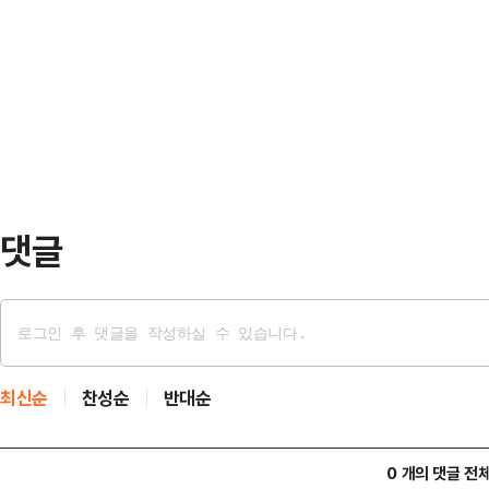
재명 정부는 도대체 무엇이 그렇게 
고 민생사범을 중심으로 이뤄지길 장
냐"라고 일침을 가했다.곽규택 수석대
광복절에 어떠한 정치인의 사면도 반
지극히 상식적인 발언에 발끈하는 중
다"고 말했다.앞서 송 위원장은 지…
것은 이재명 정부의 태도"라고 지적했
북아에서 중국은 이웃 국가들에 다소
위협하지 않도록 미국·…
댓글
최신순
찬성순
반대순
0 개의 댓글 전