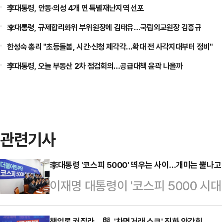
李대통령, 안동·의성 4개 면 특별재난지역 선포
李대통령, 규제합리화위 부위원장에 김태유…국립외교원장 김흥규
한성숙 총리 "초등돌봄, 시간·신청 제각각…확대 전 사각지대부터 정비"
李대통령, 오늘 부동산 2차 점검회의…공급대책 윤곽 나올까
관련기사
李대통령 '코스피 5000' 띄우는 사이…개미는 뿔나고
이재명 대통령이 '코스피 5000 시대
부의 대주주 양도소득세 기준 강화를 
책임론 커질라…與, '차명거래 쇼크' 진화 안간힘