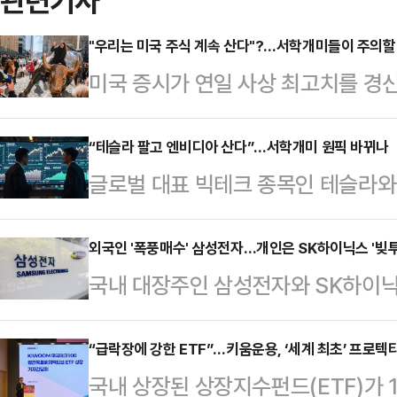
관련기사
"우리는 미국 주식 계속 산다"?…서학개미들이 주의할
미국 증시가 연일 사상 최고치를 경
고 있다. 전문가들은 인공지능(AI)
계속될 수 있지만 관세 불확실성과 금
“테슬라 팔고 엔비디아 산다”…서학개미 원픽 바뀌나
글로벌 대표 빅테크 종목인 테슬라와
다고 조언하고 있다.21일 한국예탁결
을 보이고 있다. 국내 투자자들의 
에 따르면, 미국 주식 보관액은 지난 
는 것과 달리 엔비디아는 뚜렷한 상승
외국인 '폭풍매수' 삼성전자…개인은 SK하이닉스 '빚투
달러(약 186조원)로 파악됐다.지난
국내 대장주인 삼성전자와 SK하이닉
에 변화가 생길지 주목된다.18일 
것으로 확인된 데다 인공지능(AI) 
인은 삼성전자를 대거 순매수하며 보
(SEIBro)에 따르면 이달 15일 
미…
서 투자한다는 ‘빚투’까지 감수하면서
“급락장에 강한 ETF”…키움운용, ‘세계 최초’ 프로텍
미국 종목은 테슬라(205억7266만
국내 상장된 상장지수펀드(ETF)가
국거래소에 따르면 외국인 투자자는 
(146억401만 달러)가 이름을 올렸