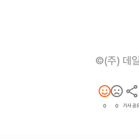
©(주) 데
기사 공
0
0