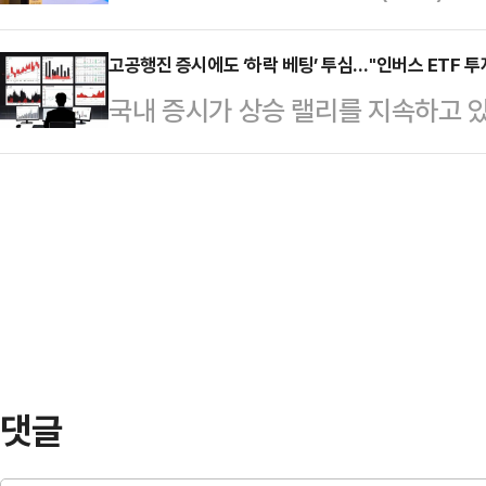
운용이 새로운 투자 패러다임을 제시
원어치 순매수했다. 지난달 외국인의
의 테슬라, 엔…
익을 쫓는 ‘프로텍티브 풋(방어적 풋)
고공행진 증시에도 ‘하락 베팅’ 투심…"인버스 ETF 투
를 이미 넘어섰다.이에 따라 외국인의
국내 증시가 상승 랠리를 지속하고 
인 것이다.김기현 키움투자자산운용 
지난 4월 24일(50.00%) 이후 3
(역방향) 상장지수펀드(ETF)에 투
에서 열린 ‘KIWOON 미국테크10
대법원 판결…
가 고점에 달했다는 우려 심리가 반
회’에서 “최근 ETF 시장은 단순히
손실 위험이 커질 수 있다며 주의를 
능동적으로 대응하고, 투자자에게 더
면 최근 일주일 동안 국내 ETF 시
ETF 중심의 …
상품은 ‘KODEX 200선물인버스2X(
선물 지수를 2배 역추종하는 곱버스
락할 …
댓글