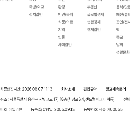
국방/외교
환경
부동산
음식/맛
정치일반
인권/복지
글로벌경제
패션/뷰
식품/의료
생활경제
공연/전
지역
경제일반
책
인물
종교
사회일반
날씨
생활문화
최종편집시간: 2026.08.07 11:13
회사소개
편집규약
광고제휴문의
주소 : 서울특별시 용산구 서빙고로 17, 18층(한강로3가,센트럴파크 타워동)
전화 
제호: 데일리안
등록일/발행일: 2005.09.13
등록번호: 서울 아00055