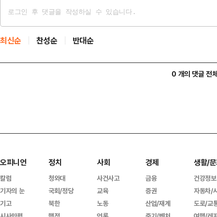
최신순
찬성순
반대순
0 개의 댓글 전
오피니언
정치
사회
경제
생활/문
칼럼
청와대
사건사고
금융
건강정보
기자의 눈
국회/정당
교육
증권
자동차/
기고
북한
노동
산업/재계
도로/교
시사만평
행정
언론
중기/벤처
여행/레