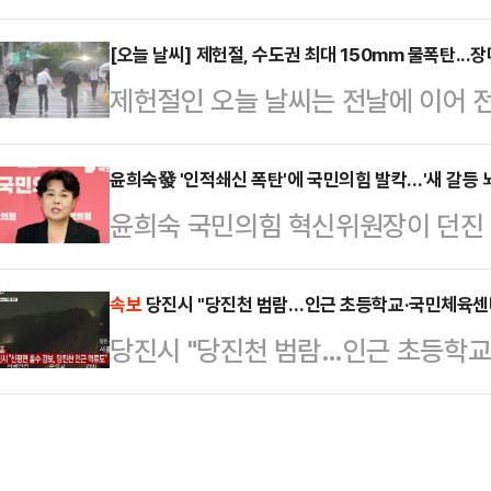
내렸다. 현재까지 당진 초등학교 등
헌법재판소법 개정안을 대표 발의한 데
알려졌다.밤 사이 충남 서산과 당진,
[오늘 날씨] 제헌절, 수도권 최대 150mm 물폭탄...
위헌정당 해산 결정 직후 해당 소속
제헌절인 오늘 날씨는 전날에 이어 
중호우가 쏟아졌다. 현재 충남 삽교천
는 헌재법 개정안을 준비 중인 것으
따라 돌풍과 천둥번개를 동반한 강한
홍수 경보가 발령된 상태다. 홍수 경
의원들의 의원직을 박탈한…
쪽으로 이동하는 저기압의 영향을 받
윤희숙發 '인적쇄신 폭탄'에 국민의힘 발칵…'새 갈등 뇌
아질 것으로 예상될 때 내려지며, 천
윤희숙 국민의힘 혁신위원장이 던진
다"며 "대부분 지역에서 기온이 내
분 침수된다.금강홍수통제소는 주민
찮다. 윤 위원장이 윤석열 전 대통
낮 최고 체감온도가 30도 내외로 오
곳에 머무는 등…
란 프레임을 넘어서기 위해 쇄신 대
속보
당진시 "당진천 범람…인근 초등학교·국민체육센
은 서울·인천·경기 50∼150mm, 
당진시 "당진천 범람…인근 초등학교
을 가하면서다. 특히 쇄신 대상으로
50∼100mm, 강원 동해안 5∼40
에 나서는 등 윤 위원장과의 마찰을
제외), 울…
위 간 갈등이 격화될 것이란 관측도 
여의도 중앙당사에서 기자간담회를 열