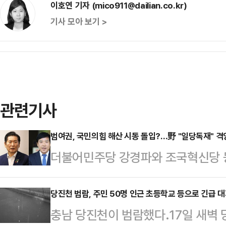
이호연 기자 (mico911@dailian.co.kr)
기사 모아 보기 >
관련기사
범여권, 국민의힘 해산 시동 돌입?…野 "일당독재" 격
더불어민주당 강경파와 조국혁신당 
당 해산 압박 수위를 점차 높이고 있
게 반발했다.16일 정치권에 따르면 
당진천 범람, 주민 50명 인근 초등학교 등으로 긴급 
충남 당진천이 범람했다.17일 새벽
이 전날 정부에만 부여된 정당 해산