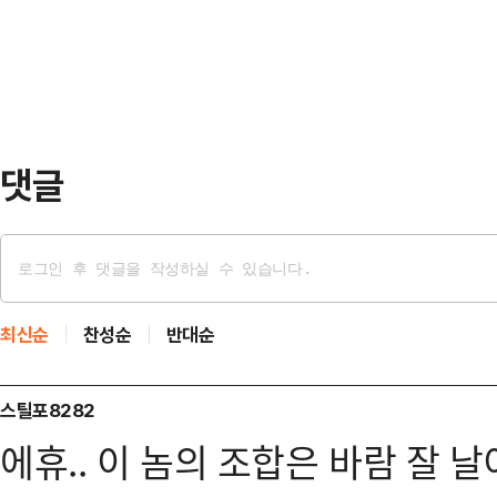
단절에 저항하고, 당을 …
댓글
최신순
찬성순
반대순
스틸포8282
에휴.. 이 놈의 조합은 바람 잘 날