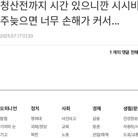
청산전까지 시간 있으니깐 시시비
주늦으면 너무 손해가 커서...
2025.07.17
01:20
1 개의 댓글 전
오피니언
정치
사회
경제
생활/문
칼럼
청와대
사건사고
금융
건강정보
기자의 눈
국회/정당
교육
증권
자동차/
기고
북한
노동
산업/재계
도로/교