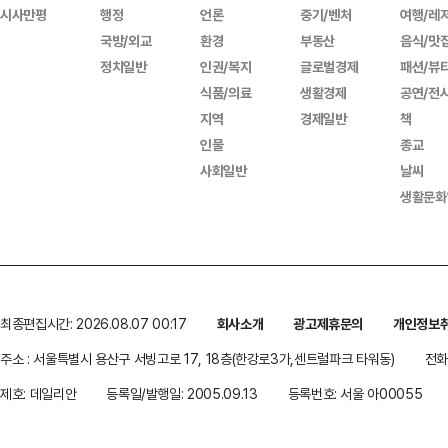
시사만평
행정
언론
중기/벤처
여행/레
국방/외교
환경
부동산
음식/맛
정치일반
인권/복지
글로벌경제
패션/뷰
식품/의료
생활경제
공연/전
지역
경제일반
책
인물
종교
사회일반
날씨
생활문화
최종편집시간: 2026.08.07 00:17
회사소개
광고제휴문의
개인정보
주소 : 서울특별시 용산구 서빙고로 17, 18층(한강로3가,센트럴파크 타워동)
전화 
제호: 데일리안
등록일/발행일: 2005.09.13
등록번호: 서울 아00055