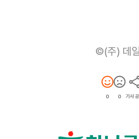
©(주) 데
기사 
0
0