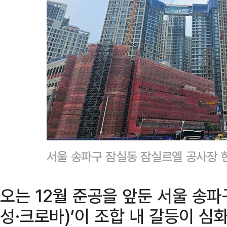
서울 송파구 잠실동 잠실르엘 공사장 
오는 12월 준공을 앞둔 서울 송파
성·크로바)’이 조합 내 갈등이 