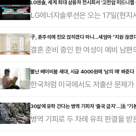
LG엔솔, 세계 최대 상용차 전시회서 ‘고전압 미드니켈 C
LG에너지솔루션은 오는 17일(현지
최되는 상용차 전문 전시회 ‘IAA 트
밝혔다.IAA는 글로벌 최대 규모 모
子, 혼주석에 친모 앉히겠다 하니...새엄마 "지원 끊겠
결혼 준비 중인 한 여성이 예비 남편
와 물류 설루션을 다루는 ‘IAA 트
다.11일 JTBC에 따르면 지난 9일
‘IAA 모빌리티’가 매년 번갈아 열린
남편의 혼주석과 관련, 고민에 빠졌다
뿔난 베이비붐 세대, 시급 4000원에 '남의 애' 봐준다
이션’에 참가하는 것은 이번이 처음
한국처럼 미국에서도 저출산 문제가 
혼을 하셨고, 아버지가 재혼해서 새
220㎡(24개 부스) 규모로 ▲ 하이
(1946~1964년생)가 할머니·할
니는 아들에게 자동차를 사주고 유학
핵…
최근 월스트리트저널(WSJ)이 보도
30살에 유학 간다는 병역 기피자 '출국 금지'…法 "기
끼지 않았다"고 설명했다. 이어 "신
병역 기피로 두 차례 유죄 판결을 받
의 국립가족결혼연구센터(NCFMR)의
두 부담했다"고 덧붙였다.그런데 어느
는 정당한 처분이라는 1심 법원의 판
인의 약 절반이 손주를 봤다. 이는 2
려 왔다. 친…