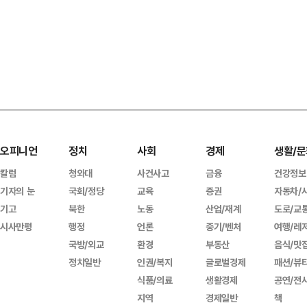
오피니언
정치
사회
경제
생활/문
칼럼
청와대
사건사고
금융
건강정보
기자의 눈
국회/정당
교육
증권
자동차/
기고
북한
노동
산업/재계
도로/교
시사만평
행정
언론
중기/벤처
여행/레
국방/외교
환경
부동산
음식/맛
정치일반
인권/복지
글로벌경제
패션/뷰
식품/의료
생활경제
공연/전
지역
경제일반
책