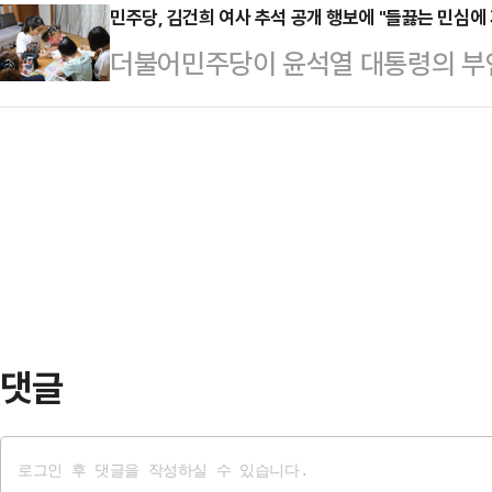
행정법원 행정2부(고은설 부장판사
민주당, 김건희 여사 추석 공개 행보에 "들끓는 민심에 
나는 아이 수가 줄어들면서 조부모의
더불어민주당이 윤석열 대통령의 부인
불허 처분을 취소해 달라는 A(31)
녀 세대가 혼인 연령대가 됐지만, 
아동 거주시설을 방문해 봉사활동을 
2013년 현역 입영 대상자로 분류된
낳지 않으면서 노년…
렴치한 활동 재개"라고 평가절하했다
로 2018년 징역 6개월에 집행유예 
인 서면브리핑을 통해 "추석에까지 
판정검사를 받지 않아 2021년 4월
우롱하니 국민은 울화통이 터진다"고
다.사회복…
아랑곳 않는 김건희 여사의 파렴치한
있다"고 했다.나아가 조 수석대변인
께 의료 공백 장기화, 물가 …
댓글