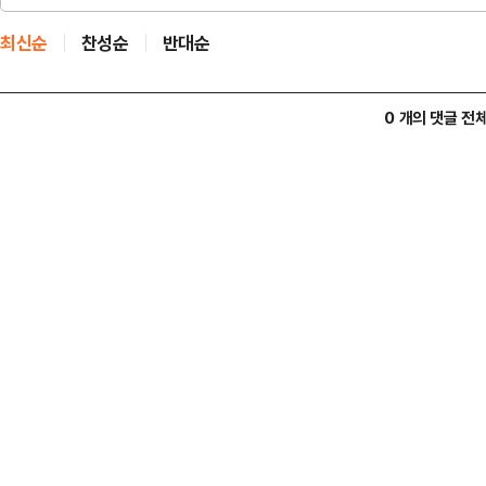
최신순
찬성순
반대순
0 개의 댓글 전