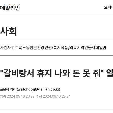
오피
사회
사건사고
교육
노동
언론
환경
인권/복지
식품/의료
지역
인물
사회일반
"갈비탕서 휴지 나와 돈 못 줘"
표윤지 기자 (watchdog@dailian.co.kr)
입력 2024.09.16 23:22 수정 2024.09.16 23:24