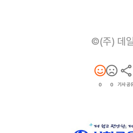
©(주) 데
기사 공
0
0