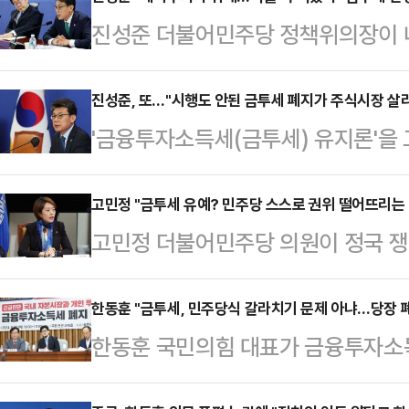
진성준 더불어민주당 정책위의장이 
(금투세)에 대해 "대다수 개미 투자
예정대로 시행돼야 한다는 주장을 굽
진성준, 또…"시행도 안된 금투세 폐지가 주식시장 살
'금융투자소득세(금투세) 유지론'을
CBS라디오 '뉴스쇼'에서 "(금투세
의장이 금투세 폐지론을 압박하는 한
럼 (여권에서) 얘기하는 것은 억지 
도 안 된 금투세를 폐지하는 게 정
고민정 "금투세 유예? 민주당 스스로 권위 떨어뜨리는 
다.금투세는 대주주 여부와 상관없이
고민정 더불어민주당 의원이 정국 쟁
따져 물었다.진성준 민주당 정책위의
주식 5000만원·기타 250만원)에
"이미 한번 유예를 시켰던 것이고, 
책회의에서 "(한 대표가) 주식시장
관련 진 의장은 "우…
스로 떨어뜨리는 일"이라며 결론을 
한동훈 "금투세, 민주당식 갈라치기 문제 아냐…당장 
선을 골자로 하는 상법 개정안에 대
한동훈 국민의힘 대표가 금융투자소
원은 22일 오전 MBC라디오 '시선
이어 "코리아 디스카운트의 핵심은 
민주당을 향해 빠른 결단을 촉구했다.
금만 버티면 돼' 이런 심리들이 많다
의 주주가 아니라 재벌 일가…