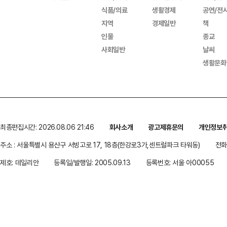
식품/의료
생활경제
공연/전
지역
경제일반
책
인물
종교
사회일반
날씨
생활문화
최종편집시간: 2026.08.06 21:46
회사소개
광고제휴문의
개인정보
주소 : 서울특별시 용산구 서빙고로 17, 18층(한강로3가,센트럴파크 타워동)
전화 
제호: 데일리안
등록일/발행일: 2005.09.13
등록번호: 서울 아00055