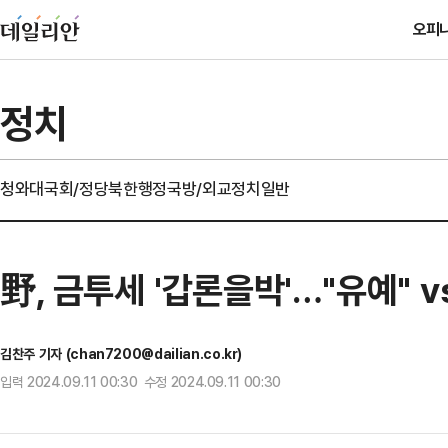
오피
정치
청와대
국회/정당
북한
행정
국방/외교
정치일반
野, 금투세 '갑론을박'…"유예" v
김찬주 기자 (chan7200@dailian.co.kr)
입력 2024.09.11 00:30 수정 2024.09.11 00:30