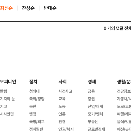
최신순
찬성순
반대순
0 개의 댓글 전
오피니언
정치
사회
경제
생활/문
칼럼
청와대
사건사고
금융
건강정보
기자의 눈
국회/정당
교육
증권
자동차/
기고
북한
노동
산업/재계
도로/교
시사만평
행정
언론
중기/벤처
여행/레
국방/외교
환경
부동산
음식/맛
정치일반
인권/복지
글로벌경제
패션/뷰