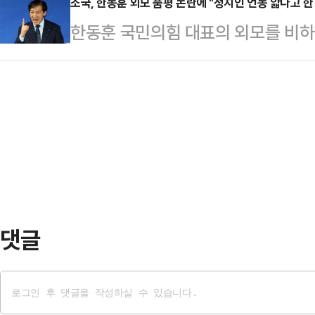
슈일 뿐 아니라 청년·민생과 관련한
조국, 한동훈 외모 품평 논란에 "정치인 언동 얇다고 한
그 효과를 일반 국민들이 봤기 때문"
한동훈 국민의힘 대표의 외모를 비하
겠다는 의지를 피력했다.한동훈 대표
은 원칙적으로 무조건 유예는 안되고 
준 더불어민주당 정책위의장이 결국 
자본시장과 개인 투자자 보호를 위한
하나는 …
당 대표는 "정치인으로서의 언동이 
석해 "금투세는 폐지돼야 하고, 폐
없다고 항변했다.조국 대표는 10일 
시점에 드려야 한다"고 말했다.이날 
출연해 "(사람이 좀) '얇다'라는 말
들이 오셨다. 그만큼 이…
는 "김어준 씨가 (한동훈 대표 키가
180㎝는 아닌 것 같다'고 한 것"이
나…
댓글