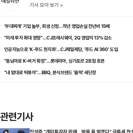
기사 모아 보기 >
'부대찌개' 기업 놀부, 회생 신청…작년 영업손실 전년비 15배
"미래 투자 확대 영향"…CJ프레시웨이, 2Q 영업익 13% 감소
인공지능으로 'K-푸드 현지화'…CJ제일제당, '푸드 AI 360' 도입
"동남아로 K-버거 확장"…롯데리아, 싱가포르 2호점 호픈
"내 맘대로 떡볶이"…BBQ, 분식브랜드 '올떡' 새단장
관련기사
진성준 "개미투자자 위해…먹을 욕 먹겠다" 금투세 찬