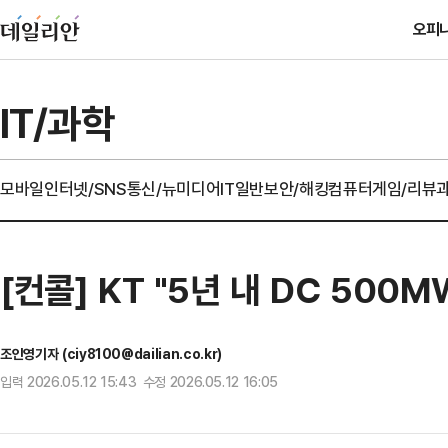
오피
IT/과학
모바일
인터넷/SNS
통신/뉴미디어
IT일반
보안/해킹
컴퓨터
게임/리뷰
[컨콜] KT "5년 내 DC 500M
조인영기자 (ciy8100@dailian.co.kr)
입력 2026.05.12 15:43 수정 2026.05.12 16:05