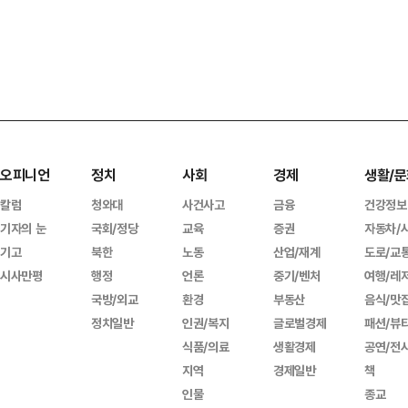
오피니언
정치
사회
경제
생활/문
칼럼
청와대
사건사고
금융
건강정보
기자의 눈
국회/정당
교육
증권
자동차/
기고
북한
노동
산업/재계
도로/교
시사만평
행정
언론
중기/벤처
여행/레
국방/외교
환경
부동산
음식/맛
정치일반
인권/복지
글로벌경제
패션/뷰
식품/의료
생활경제
공연/전
지역
경제일반
책
인물
종교