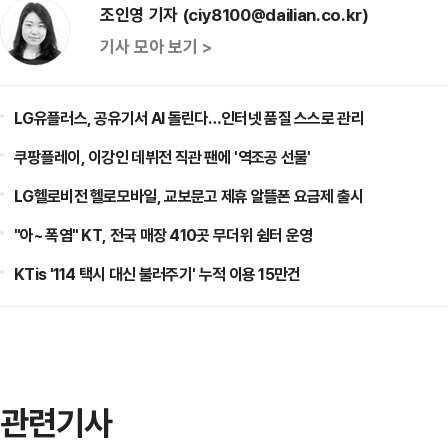
조인영 기자 (ciy8100@dailian.co.kr)
기사 모아 보기 >
LG유플러스, 공유기서 AI 돌린다…인터넷 품질 스스로 관리
쿠팡플레이, 이강인 데뷔전 직관 팬에 '역조공 선물'
LG헬로비전 헬로모바일, 교보문고 제휴 알뜰폰 요금제 출시
"아~ 폭염" KT, 전국 매장 410곳 무더위 쉼터 운영
KTis '114 택시 대신 불러주기' 누적 이용 15만건
관련기사