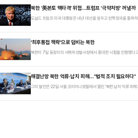
북한 '美본토 핵타격' 위협…트럼프 '극약처방' 꺼낼까
도널드 트럼프 미국 대통령은 내년 대선을 앞두고 탄핵정국을 돌파하기
인 카드를 꺼내들 수 있다는 우려가 제기된다.
‘최후통첩 책략’으로 덤비는 북한
북한이 7일 동창리의 서해위성발사장에서 중대한 시험을 진행했다고
해결난망 북한 억류·납치 피해…"법적 조치 필요하다"
그의 발언은 22일 서울 코리아나호텔에서 열린 '북한 납치·억류 피해
이 피해 사례를 공유하는 가운데 나왔다.