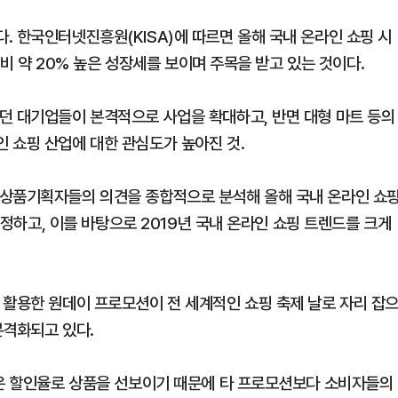
. 한국인터넷진흥원(KISA)에 따르면 올해 국내 온라인 쇼핑 시
대비 약 20% 높은 성장세를 보이며 주목을 받고 있는 것이다.
던 대기업들이 본격적으로 사업을 확대하고, 반면 대형 마트 등의
1
인천서 엄마 살해한 18세 아
 쇼핑 산업에 대한 관심도가 높아진 것.
지 않냐" 질문에 ‘묵묵부답’
2
"돈 되는 건 다한다" 작정한 
 상품기획자들의 의견을 종합적으로 분석해 올해 국내 온라인 쇼
소탕 작전 개시
 선정하고, 이를 바탕으로 2019년 국내 온라인 쇼핑 트렌드를 크게
3
폭염 다소 누그러져 '낮 최고 3
이틀째 비…자고 난 뒤 갑작스
원인은 [오늘 날씨]
 활용한 원데이 프로모션이 전 세계적인 쇼핑 축제 날로 자리 잡
4
[데일리안 오늘뉴스 종합] 주진
본격화되고 있다.
위, 대선도 수사", SK하이닉스
추미애 "지방재정 바꿔야", 세
5
소주 2~3잔 마시고 운전한 택
정리 등
높은 할인율로 상품을 선보이기 때문에 타 프로모션보다 소비자들의
죄…혈중알코올농도 0.03%