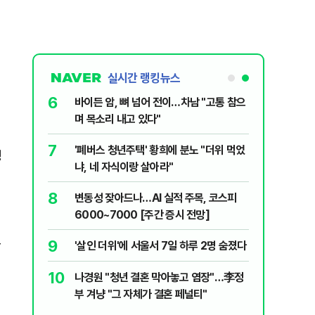
실시간 랭킹뉴스
6
들…"죄송하
바이든 암, 뼈 넘어 전이…차남 "고통 참으
며 목소리 내고 있다"
7
MZ조폭들…
'폐버스 청년주택' 황희에 분노 "더위 먹었
핑
냐, 네 자식이랑 살아라"
8
5도'·동해안
변동성 잦아드나…AI 실적 주목, 코스피
러운 두통,
6000~7000 [주간 증시 전망]
으
9
우 "선관
'살인 더위'에 서울서 7일 하루 2명 숨졌다
 통합노조,
10
나경원 "청년 결혼 막아놓고 염장"…李정
제개편 이달
시기사 무
부 겨냥 "그 자체가 결혼 페널티"