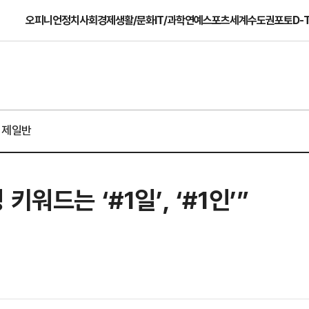
오피니언
정치
사회
경제
생활/문화
IT/과학
연예
스포츠
세계
수도권
포토
D-
경제일반
워드는 ‘#1일’, ‘#1인’”