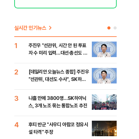
실시간 인기뉴스
1
6
주진우 "선관위, 시간 안 된 투표
김민
자 수 미리 입력…대선·총선도 수
청래
사해야"
어야
반대
2
7
[데일리안 오늘뉴스 종합] 주진우
경찰
"선관위, 대선도 수사", SK하이
박글
닉스 통합노조, 추미애 "지방재정
바꿔야", 세제개편 이달 정리 등
3
8
나흘 만에 3800명…SK하이닉
치매
스, 3개 노조 묶는 통합노조 추진
20
인 
4
9
후티 반군 "사우디 아람코 정유시
추미
설 타격" 주장
못 