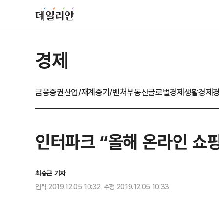
경제
금융
증권
산업/재계
중기/벤처
부동산
글로벌경제
생활경제
인터파크 “올해 온라인 쇼핑 키
최승근 기자
입력 2019.12.05 10:32 수정 2019.12.05 10:33