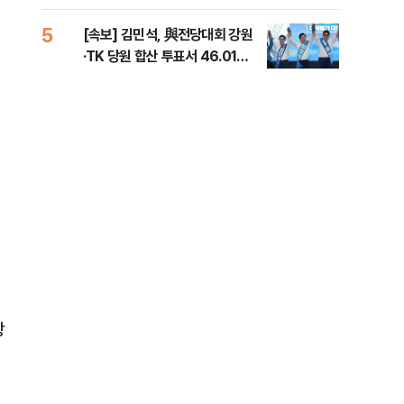
틀 
5
10
[속보] 김민석, 與전당대회 강원
나경
·TK 당원 합산 투표서 46.01%
장"
로 1위
혼 
장