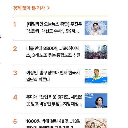
경제 많이 본 기사
1
[데일리안 오늘뉴스 종합] 주진우
"선관위, 대선도 수사", SK하이
추
닉스 통합노조, 추미애 "지방재정
바꿔야", 세제개편 이달 정리 등
2
나흘 만에 3800명…SK하이닉
스, 3개 노조 묶는 통합노조 추진
품
3
이강인, 홈구장보다 먼저 한국서
입단식 치른다
4
추미애 "산업 키운 경기도, 세입은
못 받고 비용만 부담…지방재정
틀 바꿔야"
5
1000원 벽에 걸린 48곳…13일