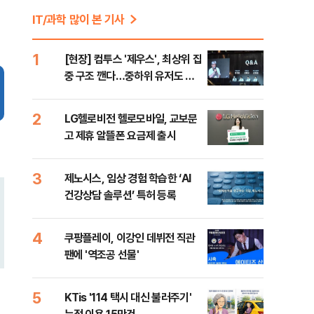
IT/과학 많이 본 기사
1
[현장] 컴투스 '제우스', 최상위 집
중 구조 깬다…중하위 유저도 품
는 MMORPG
2
LG헬로비전 헬로모바일, 교보문
고 제휴 알뜰폰 요금제 출시
3
제노시스, 임상 경험 학습한 ‘AI
건강상담 솔루션’ 특허 등록
4
쿠팡플레이, 이강인 데뷔전 직관
팬에 '역조공 선물'
5
KTis '114 택시 대신 불러주기'