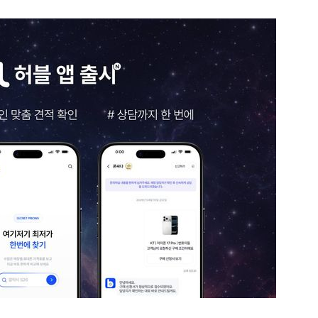
1
“다시 시청으로” 김선태에게 
충주시장의 재치 있는 제안…추
개
2
"출근길에 우연히 복권 샀는데…
원 당첨자 사연은?
3
경찰, 드라마 '김부장' 제작사
자본시장법 위반 의혹
4
김민석, 제주·인천서 정청래 누
누적 결과도 金 선두
5
황희, '폐버스 청년주택' 게시
논란 계속…여당서도 '내로남불