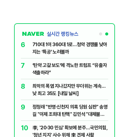
실시간 랭킹뉴스
6
전한 40세
710대 1이 360대 1로…청약 경쟁률 낮아
천 2000
지는 ‘특공’ 노려볼까
7
" 1등 5억
‘탄약 고갈 보도’에 격노한 트럼프 “유출자
색출하라”
8
 회장 수사…
최악의 폭염 지나갔지만 무더위는 계속…
낮 최고 35도 [내일 날씨]
9
르고 1위…
정청래 "반명·신천지 의혹 당원 심판" 송영
길 "이제 조희대 탄핵" 김민석 "대체불가
민주당"
10
물 삭제에도
李, '20·30 민심' 확보에 분주…국민의힘,
' 비판
'청년 지지' 사수 위해 李 견제 사활