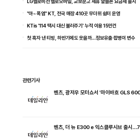
LG헬로비전 헬로모바일, 교보문고 제휴 알뜰폰 요금제 출시
"아~ 폭염" KT, 전국 매장 410곳 무더위 쉼터 운영
KTis '114 택시 대신 불러주기' 누적 이용 15만건
첫 흑자 낸 티빙, 하반기에도 웃을까…정보유출·합병이 변수
관련기사
벤츠, 광저우 모터쇼서 '마이바흐 GLS 600
벤츠, 더 뉴 E300 e 익스클루시브 출시…