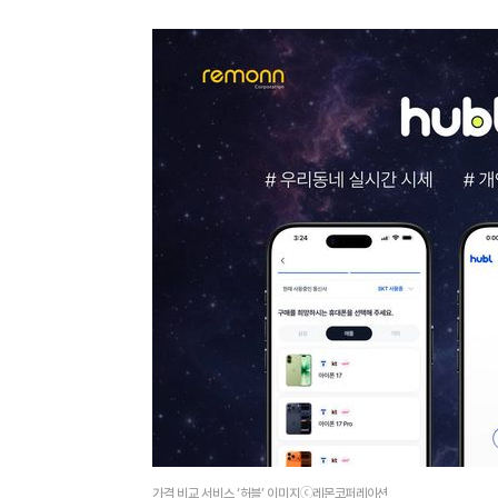
가격 비교 서비스 ‘허블’ 이미지ⓒ레몬코퍼레이션