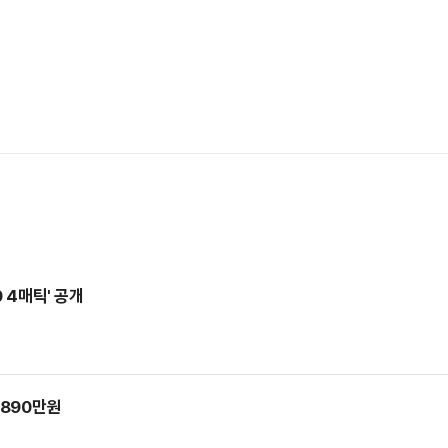
 4매틱' 공개
7890만원