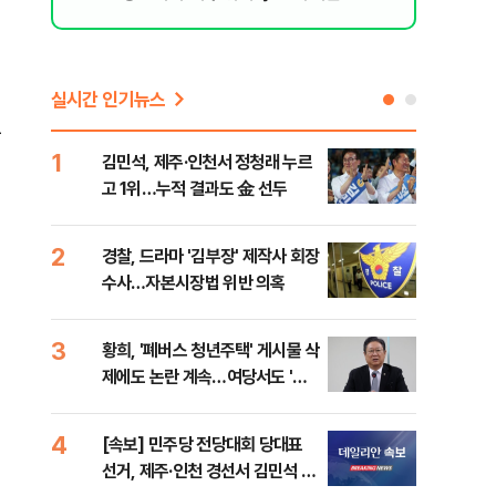
실시간 인기뉴스
공
1
6
김민석, 제주·인천서 정청래 누르
정청
고 1위…누적 결과도 金 선두
판"
민석
2
7
경찰, 드라마 '김부장' 제작사 회장
李,
수사…자본시장법 위반 의혹
국민
李 
3
8
황희, '폐버스 청년주택' 게시물 삭
최악
제에도 논란 계속…여당서도 '내
계속
로남불' 비판
4
9
[속보] 민주당 전당대회 당대표
인천
선거, 제주·인천 경선서 김민석 승
대…