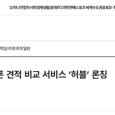
오피니언
정치
사회
경제
생활/문화
IT/과학
연예
스포츠
세계
수도권
포토
D-
게임/리뷰
과학일반
폰 견적 비교 서비스 ‘허블’ 론칭