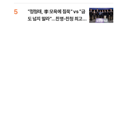
리
5
10
"정청래, 李 모욕에 침묵" vs "금
천안
도 넘지 말라"…친명-친청 최고위
이 
원 후보, 제주서 격돌
사