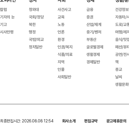
오피니언
정치
사회
경제
생활/문
칼럼
청와대
사건사고
금융
건강정보
기자의 눈
국회/정당
교육
증권
자동차/
기고
북한
노동
산업/재계
도로/교
시사만평
행정
언론
중기/벤처
여행/레
국방/외교
환경
부동산
음식/맛
정치일반
인권/복지
글로벌경제
패션/뷰
식품/의료
생활경제
공연/전
지역
경제일반
책
인물
종교
사회일반
날씨
생활문화
최종편집시간: 2026.08.08 12:54
회사소개
편집규약
광고제휴문의