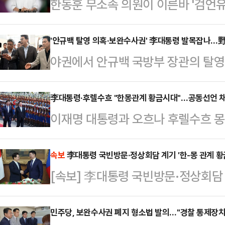
한동훈 무소속 의원이 이른바 '검언유
로 5억원의 손해배상을 청구했으나
장 윤찬영)는 9일 한 의원이 KBS 
'안규백 탈영 의혹·보완수사권' 李대통령 발목잡나…野
야권에서 안규백 국방부 장관의 탈영
청구 소송에서 원고 패소로 판결했다
리로 대여 공세 수위를 끌어올리고 있
밝히지 않았다.KBS는 2020년 한 
숨을 돌린 이재명 정권을 두고 이내 
李대통령·후렐수흐 "한몽관계 황금시대"…공동선언 
무현재단 이사장의 신라젠 주가조작
이재명 대통령과 오흐나 후렐수흐 몽
서 야권 또한 정부여당을 향한 압박
언유착 정황이 남겼다며 보도했다.그
의 황금시대'를 여는 공동선언을 채
국민의힘 대표와 신동욱 수석최고위원
개되며 오보임이 …
해 회담 성과를 밝혔다. 후렐수흐 
속보
李대통령 국빈방문·정상회담 계기 '한-몽 관계 황
숙 국무총리와의 회담을 순연하고 '여
[속보] 李대통령 국빈방문·정상회담 
로서 15년 만에 이루어지는 국빈 방
원에서 광주경찰청을 찾았다.지도부
장을 여는 매우 뜻깊은 방문"이라고 
해 압박에 나서기 위해 경…
민주당, 보완수사권 폐지 형소법 발의…"경찰 통제장치
지난 36년 양국이 함께 이룩한 성