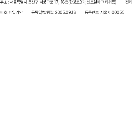
주소 : 서울특별시 용산구 서빙고로 17, 18층(한강로3가,센트럴파크 타워동)
전화 
제호: 데일리안
등록일/발행일: 2005.09.13
등록번호: 서울 아00055