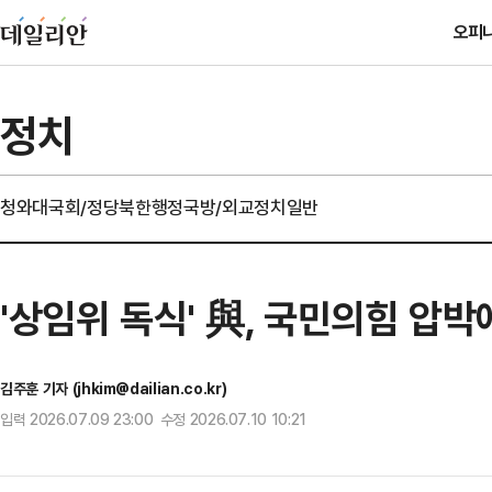
오피
정치
청와대
국회/정당
북한
행정
국방/외교
정치일반
'상임위 독식' 與, 국민의힘 압
김주훈 기자 (jhkim@dailian.co.kr)
입력 2026.07.09 23:00 수정 2026.07.10 10:21