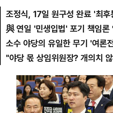
조정식, 17일 원구성 완료 '최후
與 연일 '민생입법' 포기 책임론
소수 야당의 유일한 무기 '여론전
"야당 몫 상임위원장? 개의치 않