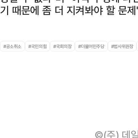
기 때문에 좀 더 지켜봐야 할 문제
#공소취소
#국민의힘
#국회의장
#더불어민주당
#법사위원장
©(주) 데