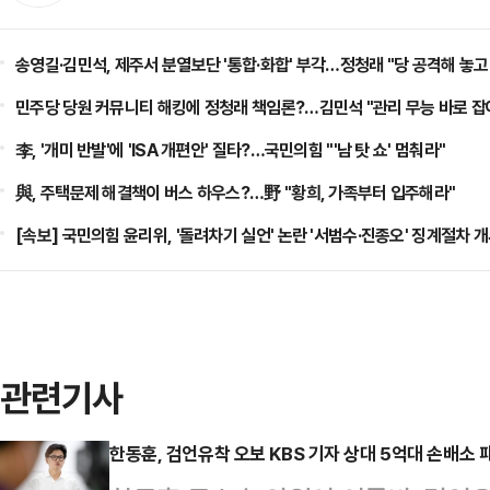
송영길·김민석, 제주서 분열보단 '통합·화합' 부각…정청래 "당 공격해 놓고
민주당 당원 커뮤니티 해킹에 정청래 책임론?…김민석 "관리 무능 바로 잡
李, '개미 반발'에 'ISA 개편안' 질타?…국민의힘 "'남 탓 쇼' 멈춰라"
與, 주택문제 해결책이 버스 하우스?…野 "황희, 가족부터 입주해라"
[속보] 국민의힘 윤리위, '돌려차기 실언' 논란 '서범수·진종오' 징계절차 
관련기사
한동훈, 검언유착 오보 KBS 기자 상대 5억대 손배소 