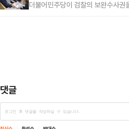
더불어민주당이 검찰의 보완수사권을
동반자 관계를 더욱 확대하고 발전시
하는 대신 경찰에 대한 보완수사 요
혔다.후렐수흐 대통…
소송법 개정안을 9일 발의했다.오는 
소청 출범에 맞춰 검찰의 직접수사 
사법적 통제 장치를 강화해 검찰개혁
민의힘이 장윤기 사건 등을 근거로 
후 법안 심사 과정에서 여야 간 공
개정 태스크포스(TF) 소속인…
댓글
최신순
찬성순
반대순