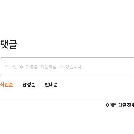
윤 전 대통령의 특수공무집행방해 등
김 청장이 도망쳐 광…
확정했다. 이날 선고는 조은석 특별
됐다. 대법원 전원합의체가 아닌 소
대법원은 공수처가 윤…
댓글
최신순
찬성순
반대순
0 개의 댓글 전