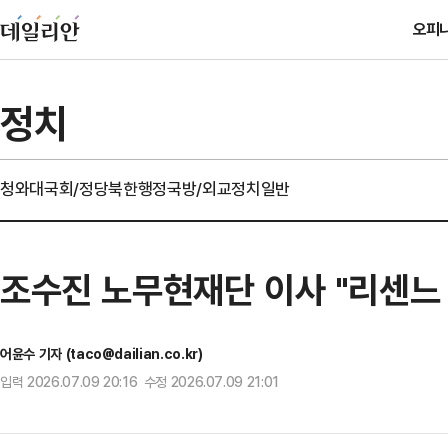
오피
정치
청와대
국회/정당
북한
행정
국방/외교
정치일반
조수진 노무현재단 이사 "리센느 
어윤수 기자 (taco@dailian.co.kr)
입력 2026.07.09 20:16 수정 2026.07.09 21:01