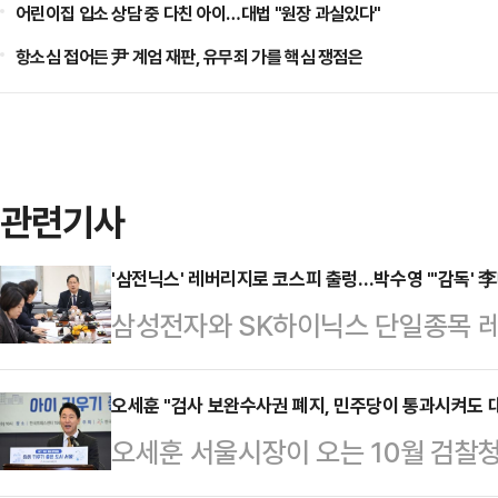
어린이집 입소 상담 중 다친 아이…대법 "원장 과실있다"
항소심 접어든 尹 계엄 재판, 유무죄 가를 핵심 쟁점은
관련기사
'삼전닉스' 레버리지로 코스피 출렁…박수영 "'감독' 李
삼성전자와 SK하이닉스 단일종목 레
변동성과 투자자 피해가 속출하는 가
통령과 김용범 청와대 정책실장의 책
오세훈 "검사 보완수사권 폐지, 민주당이 통과시켜도 
오세훈 서울시장이 오는 10월 검찰
페이스북에 "카지노 영화의 한 장면
사라지는 상황에 대해 심각한 우려를