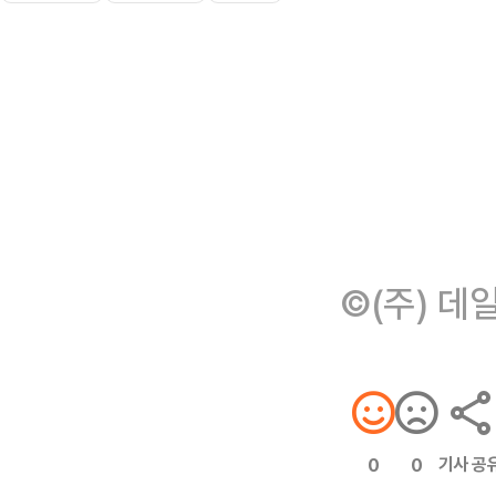
©(주) 데
기사 공
0
0