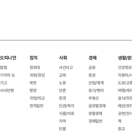
오피니언
정치
사회
경제
생활/문
칼럼
청와대
사건사고
금융
건강정보
기자의 눈
국회/정당
교육
증권
자동차/
기고
북한
노동
산업/재계
도로/교
시사만평
행정
언론
중기/벤처
여행/레
국방/외교
환경
부동산
음식/맛
정치일반
인권/복지
글로벌경제
패션/뷰
식품/의료
생활경제
공연/전
지역
경제일반
책
인물
종교