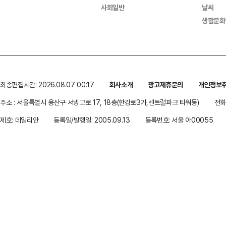
사회일반
날씨
생활문화
최종편집시간: 2026.08.07 00:17
회사소개
광고제휴문의
개인정보
주소 : 서울특별시 용산구 서빙고로 17, 18층(한강로3가,센트럴파크 타워동)
전화 
제호: 데일리안
등록일/발행일: 2005.09.13
등록번호: 서울 아00055