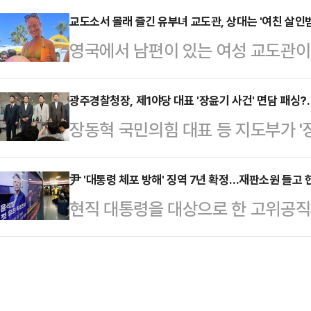
하고 있다"며 "이 비극을 만든 장본인은
를 놓고 더불어민주당 내에서도 우려
교도소서 몰래 즐긴 유부녀 교도관, 상대는 '여친 살인범
이재명 대통령"이라고 직격했다.박 의
영국에서 남편이 있는 여성 교도관이
도부가 이를 강행하는 것을 겨냥해 
과 증권사 CEO들의 비공개 간담회 
관계를 맺었다는 의혹이 제기되면서 
상품으로 전락해서는 안된다"며 "민
을 지적…
다.4일(현지시간) 영국 더선에 따르면
광주경찰청장, 제1야당 대표 '장윤기 사건' 면담 패싱?
과시키더라도 대통령이 거부권을 행사
장동혁 국민의힘 대표 등 지도부가 '
가 최근 잉글랜드 케임브리지셔에 있
페이스북에 '검수완박 집착의 끝은 민
혹을 진상규명하기 위해 광주경찰청을
의 프랭클랜드 교도소로 옮겨졌다.
다'라는 제목의 글을 올려…
뤄지지 않았다. 장동혁 대표는 "대한
尹 '대통령 체포 방해' 징역 7년 확정…재판소원 들고 
시설로 '괴물 저택'으로 불리는 곳이
현직 대통령을 대상으로 한 고위공
다는 민낯을 보여준 것"이라고 비판
속 여성 교도관 태미 데플린과의 부
국무위원의 심의권을 침해한 혐의 등
회동을 취소하고 광주경찰청을 찾았지
자들을 엄격하게 통제하고…
대법원에서 징역 7년형을 확정받았다. 
채 1시간가량 경찰과 대치를 벌였다.
온 사법부의 최종 판단이다.대법원 3
동욱 등 의원이 함께했다.당대표 비