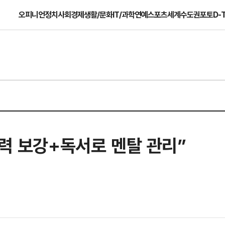
오피니언
정치
사회
경제
생활/문화
IT/과학
연예
스포츠
세계
수도권
포토
D-
체력 보강+독서로 멘탈 관리”