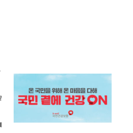
집
라
같
예