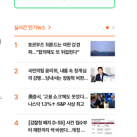
실시간 인기뉴스
을
1
6
호르무즈 뒤흔드는 이란 강경
"대
파…“합의해도 또 뒤집힌다”
만달
2
7
국민의힘 윤리위, 내홍 속 징계심
"아
의 강행…당내서는 장동혁 비판
철 
목소리
데일
3
8
.
美증시, '고용 쇼크'에도 웃었다…
[단
나스닥 1.3%↑·S&P 사상 최고
1%
4
9
[검찰청 폐지 D-55] 사건 접수부
“우
터 재판까지 싹 바뀐다…개정 형
러…