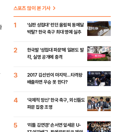
스포츠 많이 본 기사
1
‘심판 성접대’ 런던 올림픽 동메달
다
박탈? 한국 축구 최대 명예 실추
2
한국발 ‘성접대 파문’에 일본도 발
칵, 실명 공개에 충격
겠
3
2017 김선빈이 마지막…타격왕
배출하면 우승 못 한다?
4
‘국제적 망신’ 한국 축구, 외신들도
파문 집중 조명
5
‘리틀 김연경’ 손서연 앞세운 U-