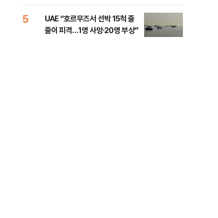
소법, 무엇이 달라지나
5
10
UAE “호르무즈서 선박 15척 줄
이란
줄이 피격…1명 사망·20명 부상”
호르