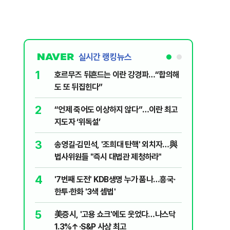
실시간 랭킹뉴스
1
6
호르무즈 뒤흔드는 이란 강경파…“합의해
국민의힘 
도 또 뒤집힌다”
당내서는
2
7
“언제 죽어도 이상하지 않다”…이란 최고
“우크라
지도자 ‘위독설’
유 3만t
3
8
송영길·김민석, '조희대 탄핵' 외치자…與
UAE “
법사위원들 "즉시 대법관 제청하라"
격…1명 
4
9
'7번째 도전' KDB생명 누가 품나…흥국·
"대통령은
한투·한화 '3색 셈법'
악관 연회
5
10
美증시, '고용 쇼크'에도 웃었다…나스닥
"아이가 
1.3%↑·S&P 사상 최고
장염' 대