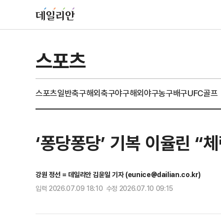
스포츠
스포츠일반
축구
해외축구
야구
해외야구
농구
배구
UFC
골프
‘퐁당퐁당’ 기복 이율린 “
강원 정선 = 데일리안 김윤일 기자 (eunice@dailian.co.kr)
입력 2026.07.09 18:10 수정 2026.07.10 09:15