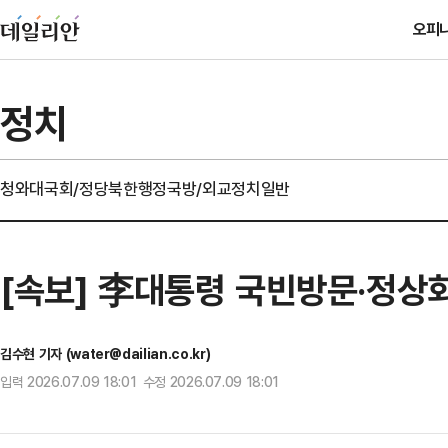
오피
정치
청와대
국회/정당
북한
행정
국방/외교
정치일반
[속보] 李대통령 국빈방문·정상회
김수현 기자 (water@dailian.co.kr)
입력 2026.07.09 18:01 수정 2026.07.09 18:01