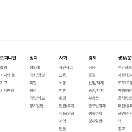
오피니언
정치
사회
경제
생활/문
칼럼
청와대
사건사고
금융
건강정보
기자의 눈
국회/정당
교육
증권
자동차/
기고
북한
노동
산업/재계
도로/교
시사만평
행정
언론
중기/벤처
여행/레
국방/외교
환경
부동산
음식/맛
정치일반
인권/복지
글로벌경제
패션/뷰
식품/의료
생활경제
공연/전
지역
경제일반
책
인물
종교