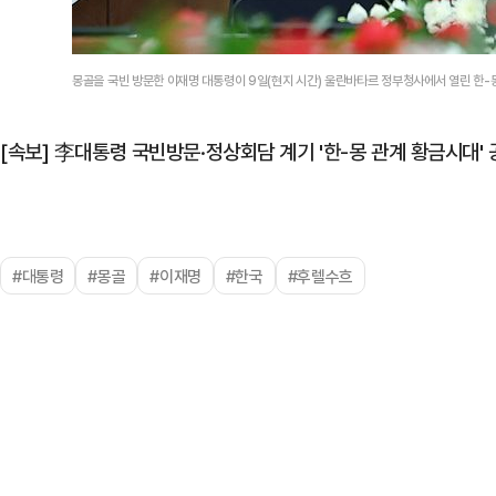
몽골을 국빈 방문한 이재명 대통령이 9일(현지 시간) 울란바타르 정부청사에서 열린 한-
[속보] 李대통령 국빈방문·정상회담 계기 '한-몽 관계 황금시대'
#대통령
#몽골
#이재명
#한국
#후렐수흐