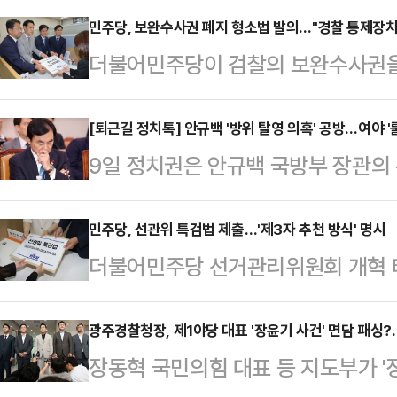
민주당, 보완수사권 폐지 형소법 발의…"경찰 통제장치
더불어민주당이 검찰의 보완수사권을
하는 대신 경찰에 대한 보완수사 요
소송법 개정안을 9일 발의했다.오는 
[퇴근길 정치톡] 안규백 '방위 탈영 의혹' 공방…여야 '
9일 정치권은 안규백 국방부 장관의 
소청 출범에 맞춰 검찰의 직접수사 
방과 함께 여야 각 당의 미묘한 개편
사법적 통제 장치를 강화해 검찰개혁
습니다. 오늘 퇴근길에 주목해야 할 
민주당, 선관위 특검법 제출…'제3자 추천 방식' 명시
민의힘이 장윤기 사건 등을 근거로 
더불어민주당 선거관리위원회 개혁 
시절 탈영 의혹'…野 "당당하면 병적
후 법안 심사 과정에서 여야 간 공
위원장을 상근직으로 바꾸고, 사무총
1980년대 방위병 복무 시절 군무
개정 태스크포스(TF) 소속인…
하는 내용 등이 담긴 '선관위 개혁 
광주경찰청장, 제1야당 대표 '장윤기 사건' 면담 패싱?
부상했습니다. 공익신고센터가 "안 장
장동혁 국민의힘 대표 등 지도부가 '
이 국회에 제출했다. 선관위 개혁 3
개월간 무단 이탈(탈영)했으며, 병적