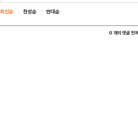
최신순
찬성순
반대순
0 개의 댓글 전