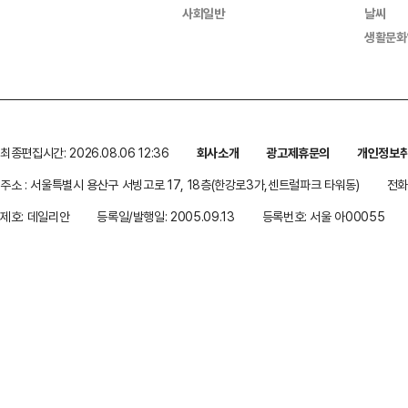
사회일반
날씨
생활문화
최종편집시간: 2026.08.06 12:36
회사소개
광고제휴문의
개인정보
주소 : 서울특별시 용산구 서빙고로 17, 18층(한강로3가,센트럴파크 타워동)
전화 
제호: 데일리안
등록일/발행일: 2005.09.13
등록번호: 서울 아00055