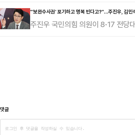
혹을 진상규명하기 위해 광주경찰청을
정안이다.김성회·이주희 민주당 의원
다"며 안 장관…
뤄지지 않았다. 장동혁 대표는 "대한
"'보완수사권' 포기하고 명복 빈다고?"…주진우, 김민
선관위 특검법을 제출한 뒤 기자들과
주진우 국민의힘 의원이 8·17 전당
다는 민낯을 보여준 것"이라고 비판
름에 맞춰 관련한 수사에도 속도를 
주당 의원이 장윤기 사건과 관련해 
회동을 취소하고 광주경찰청을 찾았지
됐다"고 밝혔다.이주…
템' 마련하겠다고 하자 "유족에게 무
채 1시간가량 경찰과 대치를 벌였다.
원은 9일 페이스북에 "유체이탈 화법
동욱 등 의원이 함께했다.당대표 비
시절 일어난 참담한 비리"라고 이같이
김 청장이 도망쳐 …
스토킹, 납치, 살인하는 동안 사회 안
윤기 검거 후에도 경찰 식구들 끼리
했다.이어 "…
댓글