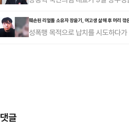
별법’을 제시한 데 이어 이튿날에는 
속 여성 교도관 태미 데플린과의 부
기 사건'과 관련한 일정으로, 여권이
이상 사용하지 말아야 한다”며 가세
자들을 엄격하게 통제하고…
하기 위한 포석으로 풀이된다.국민의
훼손된 리얼돌 소유자 장윤기, 여고생 살해 후 머리 깎
일 생방송한 데일리안TV 정치 시사 
성폭행 목적으로 납치를 시도하다가
한성숙 국무총리와의 첫 회동을 취소
서 이 논란을 조국 전 대표의 정체성
혐의로 기소된 장윤기(23)가 범행을
표는 광주경찰청장을 만나 여고생 피
안의 성격부…
유에 대한 분석이 나왔다.박지선 숙
서 불거진 경찰 내부의 범죄 은폐 의
SBS '그것이 알고 싶다'를 통해 "
는 특히 경찰의 수사 단계에서 밝혀
도의 오버킬(과잉 공격)이 나타났다는
드러난 것을 부각하…
것을 대체할 다른 사람을 찾아서 살인
적인 전위된 공격성의 예로 보는 것이
후에도 자신의…
댓글