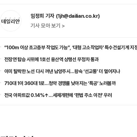
임정희 기자 (1jh@dailian.co.kr)
기사 모아 보기 >
“100m 이상 초고층부 작업도 가능”, ‘대형 고소작업차’ 특수건설기계 지
전장연 탑승 시위에 1호선 용산역 상행선 무정차 통과
이미 탈락한 노선 다시 꺼낸 남양주시…왕숙 ‘선교통’ 더 멀어지나
710대 1이 360대 1로…청약 경쟁률 낮아지는 ‘특공’ 노려볼까
전국 아파트값 0.14%↑…세제개편에 ‘편법 주소 이전’ 우려