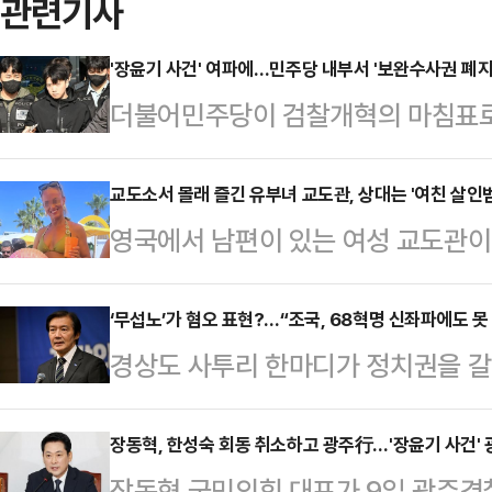
관련기사
'장윤기 사건' 여파에…민주당 내부서 '보완수사권 폐지
더불어민주당이 검찰개혁의 마침표로 
당론이 최근 발생한 '광주 여고생 살
센 격론에 휩싸일 전망이다. 경찰의
교도소서 몰래 즐긴 유부녀 교도관, 상대는 '여친 살인범
영국에서 남편이 있는 여성 교도관이
아낸 사실이 드러나면서, 제도 폐지
관계를 맺었다는 의혹이 제기되면서 
신중론이 고개를 들고 있어서다. 특
다.4일(현지시간) 영국 더선에 따르면
‘무섭노’가 혐오 표현?…“조국, 68혁명 신좌파에도 못
서 당내 세력 대결과 여야 대치 전
경상도 사투리 한마디가 정치권을 갈
가 최근 잉글랜드 케임브리지셔에 있
민주당 의원은 8일 페이스북에 "검
멤버 원이가 유튜브 방송에서 쓴 ‘무
의 프랭클랜드 교도소로 옮겨졌다.
는 반대한다"면서…
이라는 지적이 나오자, 조국 전 조국
장동혁, 한성숙 회동 취소하고 광주行…'장윤기 사건'
시설로 '괴물 저택'으로 불리는 곳이
장동혁 국민의힘 대표가 9일 광주경