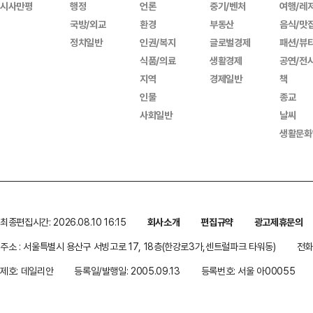
시사만평
행정
언론
중기/벤처
여행/레
국방/외교
환경
부동산
음식/맛
정치일반
인권/복지
글로벌경제
패션/뷰
식품/의료
생활경제
공연/전
지역
경제일반
책
인물
종교
사회일반
날씨
생활문화
최종편집시간: 2026.08.10 16:15
회사소개
편집규약
광고제휴문의
주소 : 서울특별시 용산구 서빙고로 17, 18층(한강로3가,센트럴파크 타워동)
전화 
제호: 데일리안
등록일/발행일: 2005.09.13
등록번호: 서울 아00055