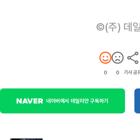
©(주) 데
기사 공
0
0
네이버에서 데일리안 구독하기