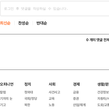
최신순
찬성순
반대순
0 개의 댓글 전
오피니언
정치
사회
경제
생활/문
칼럼
청와대
사건사고
금융
건강정보
기자의 눈
국회/정당
교육
증권
자동차/
기고
북한
노동
산업/재계
도로/교