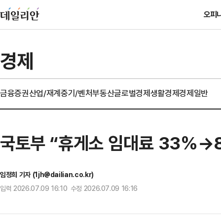
오피
경제
금융
증권
산업/재계
중기/벤처
부동산
글로벌경제
생활경제
경제일반
국토부 “휴게소 임대료 33%→
임정희 기자 (1jh@dailian.co.kr)
입력 2026.07.09 16:10 수정 2026.07.09 16:16