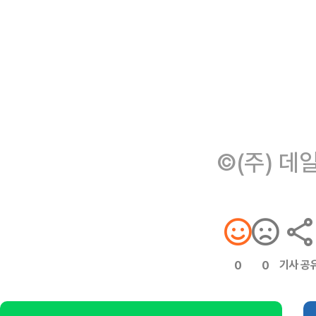
©(주) 데
기사 공
0
0