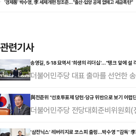
'경제통' 박수영, 李 세제개편 정조준…"출산·입양 공제 없애고 세금폭탄"
관련기사
송영길, 5·18 묘역서 '희생의 리더십'…"탱크 앞에 설 
더불어민주당 대표 출마를 선언한 송
"당대표는 위기가 닥쳤을 때 가장 먼
다"며 지도자의 책임을 강조했다.5·
與전준위 "선호투표제 당헌·당규 위반으로 보기 어렵단
더불어민주당 전당대회준비위원회(전준
윤상원 열사의 희생정신을 기리는 동시
도입하기로 한 선호투표제와 관련해 
갔던 자신의 경험을 언급하며 위기
헌·당규 위반으로 보기가 어렵다고 하
'삼전닉스' 레버리지로 코스피 출렁…박수영 "'감독' 李
해석된다.송 의원은 9일 국립5·18민