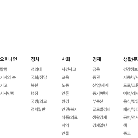
오피니언
정치
사회
경제
생활/문
칼럼
청와대
사건사고
금융
건강정보
기자의 눈
국회/정당
교육
증권
자동차/
기고
북한
노동
산업/재계
도로/교
시사만평
행정
언론
중기/벤처
여행/레
국방/외교
환경
부동산
음식/맛
정치일반
인권/복지
글로벌경제
패션/뷰
식품/의료
생활경제
공연/전
지역
경제일반
책
인물
종교