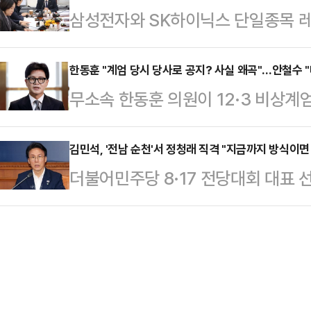
삼성전자와 SK하이닉스 단일종목 레
친청계 의원들이 '선호투표제는 당헌·
상원 열사의 묘소를 참배한 뒤 "민주
변동성과 투자자 피해가 속출하는 가
박으로 풀이된다.이연희 더불어민주
다"라며 "위…
통령과 김용범 청와대 정책실장의 책
한동훈 "계엄 당시 당사로 공지? 사실 왜곡"…안철수 
후 국회에서 열린 회의 후 기자들과
무소속 한동훈 의원이 12·3 비상계
페이스북에 "카지노 영화의 한 장면
사항에 대해 보고했고, 전준위 내에
아닌 당사로 모이라고 공지했다는 주
하고 있다"며 "이 비극을 만든 장본인은
의견이 다수였다"며 이같…
이에 법정에서 해당 주장을 제기한 
김민석, '전남 순천'서 정청래 직격 "지금까지 방식이
이재명 대통령"이라고 직격했다.박 의
더불어민주당 8·17 전당대회 대표 
했다"며 입장을 고수했다.한 의원은 9
과 증권사 CEO들의 비공개 간담회 
이 집결된 전남 순천을 찾아 당권 경
후 계엄 반대 입장을 낸 다음에 국회
을 지적…
을 쏟아냈다. 특히 김 전 총리는 "
사로 갔다"며 "당사에서 의원들을 규
죄송하지만 (정국이) 너무 어려워질
기재되어 있다"고 적었다.앞서 안 
한다고 강조했다.김민석 전 총리는 
표결 …