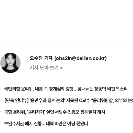
오수진 기자 (ohs2in@dailian.co.kr)
기사 모아 보기 >
국민의힘 윤리위, 내홍 속 징계심의 강행…당내서는 장동혁 비판 목소리
[단독 인터뷰] '윤민우와 징계 논의' 지목된 C교수 "윤리위원장, 외부와 논
국힘 윤리위, '돌려차기' 실언 서범수·진종오 징계절차 개시
보완수사권 폐지 진통…대책 마련은 야당 몫됐나