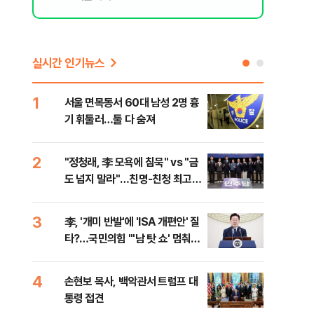
실시간 인기뉴스
1
6
서울 면목동서 60대 남성 2명 흉
"결
기 휘둘러…둘 다 숨져
·청
2
7
"정청래, 李 모욕에 침묵" vs "금
평택
도 넘지 말라"…친명-친청 최고위
레일
원 후보, 제주서 격돌
3
8
李, '개미 반발'에 'ISA 개편안' 질
송영
타?…국민의힘 "'남 탓 쇼' 멈춰
'통
라"
격해
4
9
손현보 목사, 백악관서 트럼프 대
강원
통령 접견
피서