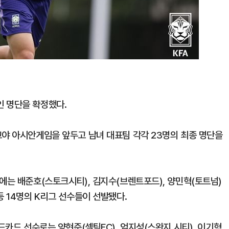
인 명단을 확정했다.
고야 아시안게임을 앞두고 남녀 대표팀 각각 23명의 최종 명단을
에는 배준호(스토크시티), 김지수(브렌트포드), 양민혁(토트넘)
등 14명의 K리그 선수들이 선발됐다.
드카드 선수로는 양현준(셀틱FC), 엄지성(스완지 시티), 이기혁