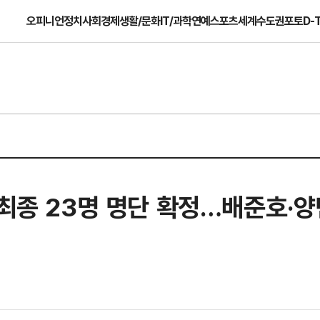
오피니언
정치
사회
경제
생활/문화
IT/과학
연예
스포츠
세계
수도권
포토
D-
 최종 23명 명단 확정…배준호·양