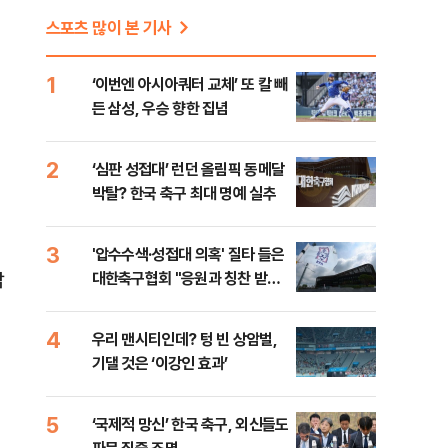
스포츠 많이 본 기사
1
‘이번엔 아시아쿼터 교체’ 또 칼 빼
든 삼성, 우승 향한 집념
2
‘심판 성접대’ 런던 올림픽 동메달
박탈? 한국 축구 최대 명예 실추
3
'압수수색·성접대 의혹' 질타 들은
남
대한축구협회 "응원과 칭찬 받을
수 있는 조직으로…"
4
우리 맨시티인데? 텅 빈 상암벌,
기댈 것은 ‘이강인 효과’
5
‘국제적 망신’ 한국 축구, 외신들도