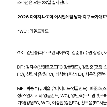
조추첨은 오는 23일 실시된다.
2026 아이치·나고야 아시안게임 남자 축구 국가대표팀
*WC : 와일드카드
GK : 김민승(파주 프런티어FC), 김준홍(수원 삼성),
DF : 김지수(브렌트포드FC·잉글랜드), 강민준(포항 
FC), 신민하(강원FC), 최석현(울산HD), 최우진(전북
MF : 박승수(뉴캐슬 유나이티드·잉글랜드), 배준호(스
성(스완지 시티·잉글랜드, WC), 양민혁(토트넘 홋스퍼
기혁(강원FC, WC), 이승원(강원FC), 황도윤(FC서울