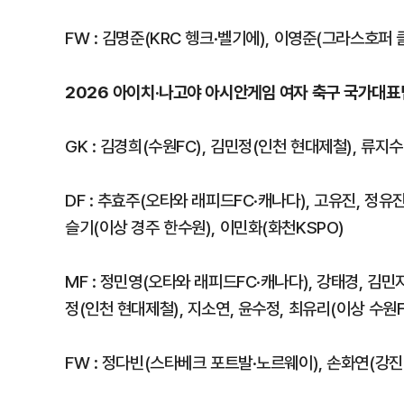
FW : 김명준(KRC 헹크·벨기에), 이영준(그라스호퍼 
2026 아이치·나고야 아시안게임 여자 축구 국가대표팀
GK : 김경희(수원FC), 김민정(인천 현대제철), 류지
DF : 추효주(오타와 래피드FC·캐나다), 고유진, 정유진
슬기(이상 경주 한수원), 이민화(화천KSPO)
MF : 정민영(오타와 래피드FC·캐나다), 강태경, 김민
정(인천 현대제철), 지소연, 윤수정, 최유리(이상 수원F
FW : 정다빈(스타베크 포트발·노르웨이), 손화연(강진