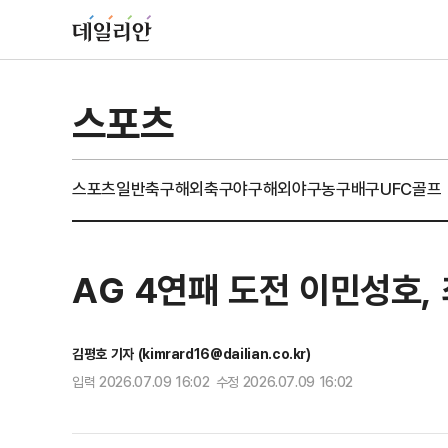
스포츠
스포츠일반
축구
해외축구
야구
해외야구
농구
배구
UFC
골프
AG 4연패 도전 이민성호,
김평호 기자 (kimrard16@dailian.co.kr)
입력 2026.07.09 16:02 수정 2026.07.09 16:02