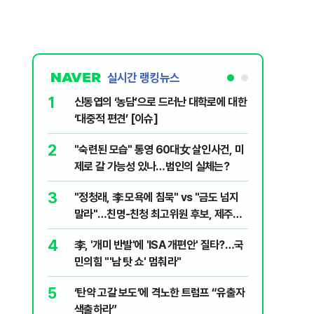
실시간 랭킹뉴스
1
6
신동엽의 ‘농담’으로 드러난 대학로에 대한
인천 선
‘대중적 편견’ [이슈]
흘 만에 
2
7
"숙련된 모습" 통영 60대女 살인사건, 미
천안 교회
제로 갈 가능성 있나…범인의 실체는?
경찰, 학
3
8
"정청래, 李 모욕에 침묵" vs "금도 넘지
입추 하루
말라"…친명-친청 최고위원 후보, 제주서
37도'…
격돌
있는 치료
4
9
李, '개미 반발'에 'ISA 개편안' 질타?…국
강원 동해
민의힘 "'남 탓 쇼' 멈춰라"
고립
5
10
‘탄약 고갈 보도’에 격노한 트럼프 “유출자
국민의힘 
색출하라”
당내서는