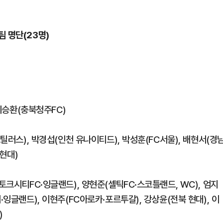
 명단(23명)
 이승환(충북청주FC)
스틸러스), 박경섭(인천 유나이티드), 박성훈(FC서울), 배현서(경
 현대)
토크시티FC·잉글랜드), 양현준(셀틱FC·스코틀랜드, WC), 엄지
·잉글랜드), 이현주(FC아로카·포르투갈), 강상윤(전북 현대), 이
)