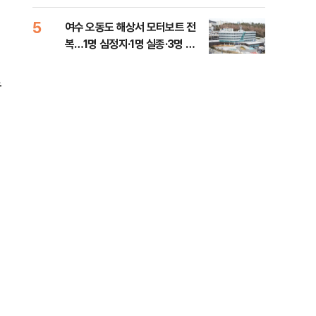
5
10
여수 오동도 해상서 모터보트 전
인천
복…1명 심정지·1명 실종·3명 경
대…
상
로