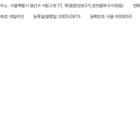
주소 : 서울특별시 용산구 서빙고로 17, 18층(한강로3가,센트럴파크 타워동)
전화 
제호: 데일리안
등록일/발행일: 2005.09.13
등록번호: 서울 아00055