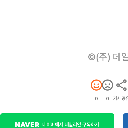
©(주) 데
기사 공
0
0
네이버에서 데일리안 구독하기