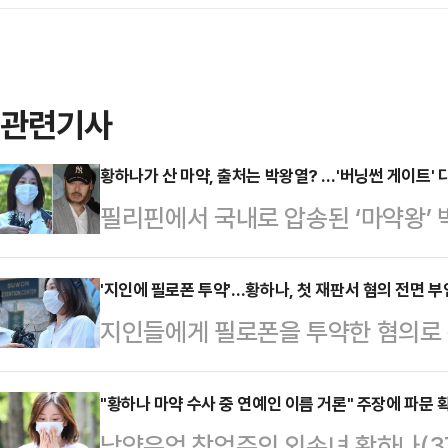
관련기사
황하나가 산 마약, 출처는 박왕열? …'버닝썬 게이트' 
필리핀에서 국내로 압송된 ‘마약왕’ 
건’과 남양유업 창업주 외손녀 황하나
다.유재성 경찰청장 직무대행은 2일
'지인에 필로폰 투약'…황하나, 첫 재판서 혐의 전면 부
지인들에게 필로폰을 투약한 혐의로
담 수사 인력을 편성해 집중 수사 중
하나(37)씨가 첫 재판에서 혐의를
능성에 대해 경찰은 “관련성이 확인
단독 박준섭 부장판사는 17일 황씨의
"황하나 마약 수사 중 연예인 이름 거론" 주장에 파문 
예정”이라고 밝혔다.박왕열과 버닝썬
남양유업 창업주의 외손녀 황하나(3