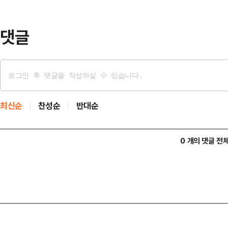
6시 10분쯤에도 혈중알코올농도 0.
운전한 혐…
댓글
최신순
찬성순
반대순
0 개의 댓글 전