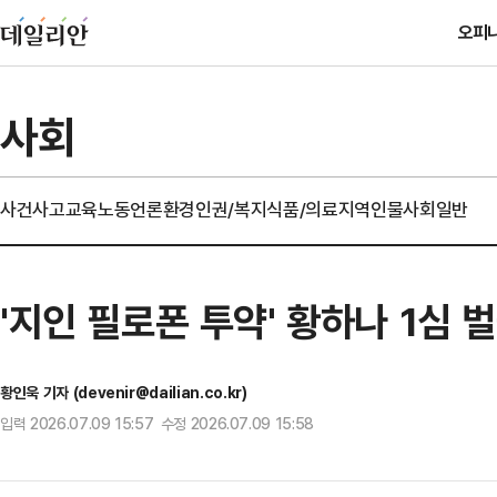
오피
사회
사건사고
교육
노동
언론
환경
인권/복지
식품/의료
지역
인물
사회일반
'지인 필로폰 투약' 황하나 1심
황인욱 기자 (devenir@dailian.co.kr)
입력 2026.07.09 15:57 수정 2026.07.09 15:58