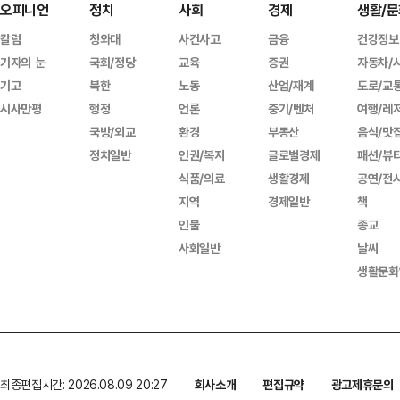
오피니언
정치
사회
경제
생활/문
칼럼
청와대
사건사고
금융
건강정보
기자의 눈
국회/정당
교육
증권
자동차/
기고
북한
노동
산업/재계
도로/교
시사만평
행정
언론
중기/벤처
여행/레
국방/외교
환경
부동산
음식/맛
정치일반
인권/복지
글로벌경제
패션/뷰
식품/의료
생활경제
공연/전
지역
경제일반
책
인물
종교
사회일반
날씨
생활문화
최종편집시간: 2026.08.09 20:27
회사소개
편집규약
광고제휴문의