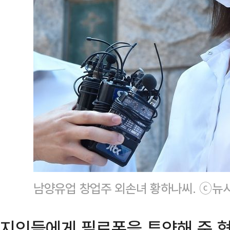
남양유업 창업주 외손녀 황하나씨. ⓒ뉴
지인들에게 필로폰을 투약해 준 