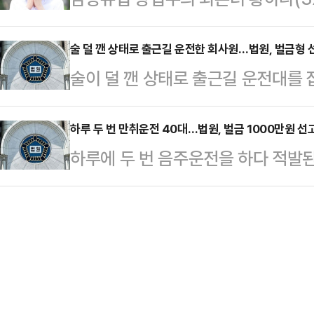
첫 공판기일을 열었다. 황씨는 이날
다. 황하나는 과거 박왕열 조직으로
재판에 넘겨진 가운데, 수사 과정에
씨는 2023년 7월 서울 강남구 한 
당시 버닝썬의 주요 고객…
제기되면서 파장이 일고있다.황하나
술 덜 깬 상태로 출근길 운전한 회사원…법원, 벌금형 
을 적극적으로 권유하면서 실제로 직
술이 덜 깬 상태로 출근길 운전대를 
이 시작되자 다음 날 곧바로 태국으
황씨는 공범 중 1명에 대한 경찰의
금형을 선고했다.5일 법조계에 따르
여권을 무효화하고 인터폴에 청색 수
국했다. 이 사건으로 여…
는 도로교통법 위반 혐의로 재판에 넘
하루 두 번 만취운전 40대…법원, 벌금 1000만원 선
않았으며, 태국에서 캄보디아로 밀입
하루에 두 번 음주운전을 하다 적발
선고했다고 이날 밝혔다.A씨는 올해 
장기간 도피 끝에 황하나는 지난해 말
법원이 벌금형을 선고했다.4일 법조
태로 18㎞가량을 운전하다가 경남 
천경찰서로 압송돼 조사받았…
연 판사는 도로교통법 위반(음주운전)
으로 전해졌다.그는 당일 새벽 3시까
원을 선고했다고 이날 밝혔다.A씨는 지
차를 운전했다고 한다.검사는 A씨가
부산진구에서 면허취소 수준(0.08
예를 선고받았는데도 …
0.157%의 만취 상태로 1.5㎞를 