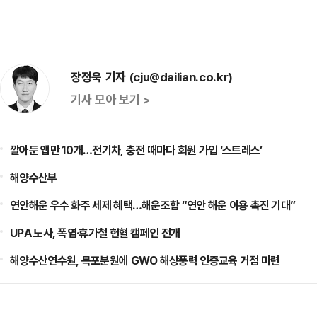
장정욱 기자 (cju@dailian.co.kr)
기사 모아 보기 >
깔아둔 앱만 10개…전기차, 충전 때마다 회원 가입 ‘스트레스’
해양수산부
연안해운 우수 화주 세제 혜택…해운조합 “연안 해운 이용 촉진 기대”
UPA 노사, 폭염·휴가철 헌혈 캠페인 전개
해양수산연수원, 목포분원에 GWO 해상풍력 인증교육 거점 마련