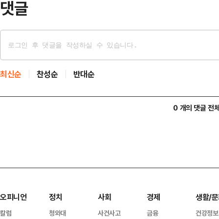
댓글
최신순
찬성순
반대순
0 개의 댓글 전
오피니언
정치
사회
경제
생활/문
칼럼
청와대
사건사고
금융
건강정보