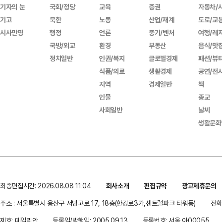
기자의 눈
국회/정당
교육
증권
자동차/
기고
북한
노동
산업/재계
도로/교
시사만평
행정
언론
중기/벤처
여행/레
국방/외교
환경
부동산
음식/맛
정치일반
인권/복지
글로벌경제
패션/뷰
식품/의료
생활경제
공연/전
지역
경제일반
책
인물
종교
사회일반
날씨
생활문화
최종편집시간: 2026.08.08 11:04
회사소개
편집규약
광고제휴문의
주소 : 서울특별시 용산구 서빙고로 17, 18층(한강로3가,센트럴파크 타워동)
전화 
제호: 데일리안
등록일/발행일: 2005.09.13
등록번호: 서울 아00055