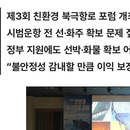
제3회 친환경 북극항로 포럼 개
시범운항 전 선·화주 확보 문제 
정부 지원에도 선박·화물 확보 
“불안정성 감내할 만큼 이익 보