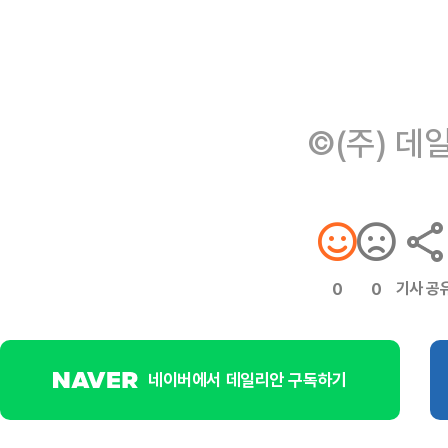
©(주) 데
기사 공
0
0
네이버에서 데일리안 구독하기