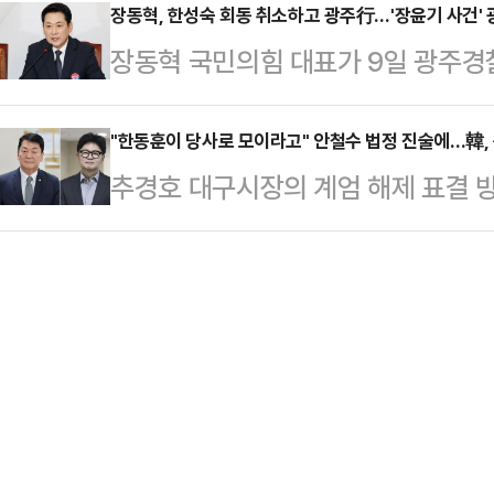
다.4일(현지시간) 영국 더선에 따르면
장동혁, 한성숙 회동 취소하고 광주行…'장윤기 사건'
일 생방송한 데일리안TV 정치 시사 
장동혁 국민의힘 대표가 9일 광주경
가 최근 잉글랜드 케임브리지셔에 있
서 이 논란을 조국 전 대표의 정체성
기 사건'과 관련한 일정으로, 여권이
의 프랭클랜드 교도소로 옮겨졌다.
안의 성격부…
하기 위한 포석으로 풀이된다.국민의
"한동훈이 당사로 모이라고" 안철수 법정 진술에…韓,
시설로 '괴물 저택'으로 불리는 곳이
추경호 대구시장의 계엄 해제 표결 
한성숙 국무총리와의 첫 회동을 취소
속 여성 교도관 태미 데플린과의 부
이 "당시 당대표였던 무소속 한동훈
표는 광주경찰청장을 만나 여고생 피
자들을 엄격하게 통제하고…
다"는 취지로 진술한 것을 두고 한 
서 불거진 경찰 내부의 범죄 은폐 의
나섰다.9일 정치권에 따르면, 한 의
는 특히 경찰의 수사 단계에서 밝혀
를 통해 "안 의원의 증언과 관련해 1
드러난 것을 부각하…
경위는 다음과 같다"고 조목조목 반박
민의힘 의원들에게 국회가 아닌 당사
이라고 지목했다…