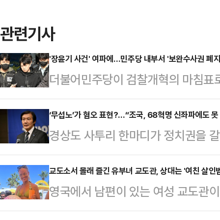
관련기사
'장윤기 사건' 여파에…민주당 내부서 '보완수사권 폐지
더불어민주당이 검찰개혁의 마침표로 
당론이 최근 발생한 '광주 여고생 살
센 격론에 휩싸일 전망이다. 경찰의
‘무섭노’가 혐오 표현?…“조국, 68혁명 신좌파에도 못
경상도 사투리 한마디가 정치권을 갈
아낸 사실이 드러나면서, 제도 폐지
멤버 원이가 유튜브 방송에서 쓴 ‘무
신중론이 고개를 들고 있어서다. 특
이라는 지적이 나오자, 조국 전 조국
교도소서 몰래 즐긴 유부녀 교도관, 상대는 '여친 살인범
서 당내 세력 대결과 여야 대치 전
영국에서 남편이 있는 여성 교도관이
별법’을 제시한 데 이어 이튿날에는 
민주당 의원은 8일 페이스북에 "검
관계를 맺었다는 의혹이 제기되면서 
이상 사용하지 말아야 한다”며 가세
는 반대한다"면서…