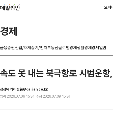
오피
경제
금융
증권
산업/재계
중기/벤처
부동산
글로벌경제
생활경제
경제일반
속도 못 내는 북극항로 시범운항,
장정욱 기자 (cju@dailian.co.kr)
입력 2026.07.09 15:31 수정 2026.07.09 15:31