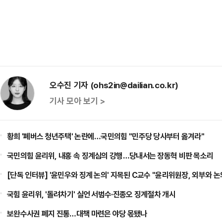
오수진 기자 (ohs2in@dailian.co.kr)
기사 모아 보기 >
황희 '폐버스 청년주택' 논란에…국민의힘 "민주당 당사부터 옮겨라"
국민의힘 윤리위, 내홍 속 징계심의 강행…당내서는 장동혁 비판 목소리
[단독 인터뷰] '윤민우와 징계 논의' 지목된 C교수 "윤리위원장, 외부와 논
국힘 윤리위, '돌려차기' 실언 서범수·진종오 징계절차 개시
보완수사권 폐지 진통…대책 마련은 야당 몫됐나