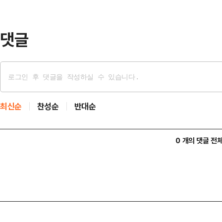
1983년 방위병 복무 시절, 약 7
돼 30일간 영창에…
댓글
최신순
찬성순
반대순
0 개의 댓글 전