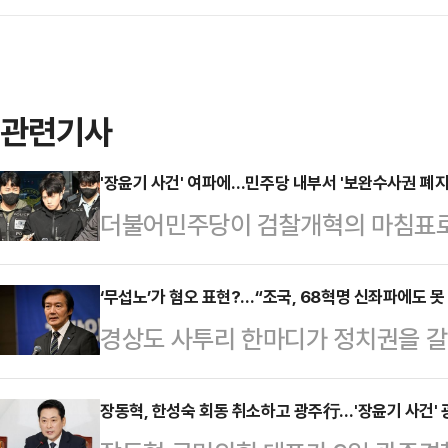
관련기사
'장윤기 사건' 여파에…민주당 내부서 '보완수사권 폐지
더불어민주당이 검찰개혁의 마침표로 
당론이 최근 발생한 '광주 여고생 살
센 격론에 휩싸일 전망이다. 경찰의
‘무섭노’가 혐오 표현?…“조국, 68혁명 신좌파에도 못
경상도 사투리 한마디가 정치권을 갈
아낸 사실이 드러나면서, 제도 폐지
멤버 원이가 유튜브 방송에서 쓴 ‘무
신중론이 고개를 들고 있어서다. 특
이라는 지적이 나오자, 조국 전 조국
장동혁, 한성숙 회동 취소하고 광주行…'장윤기 사건'
서 당내 세력 대결과 여야 대치 전