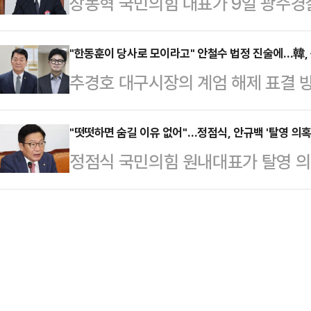
장동혁 국민의힘 대표가 9일 광주경
별법’을 제시한 데 이어 이튿날에는 
민주당 의원은 8일 페이스북에 "검
기 사건'과 관련한 일정으로, 여권이
이상 사용하지 말아야 한다”며 가세
는 반대한다"면서…
하기 위한 포석으로 풀이된다.국민의
"한동훈이 당사로 모이라고" 안철수 법정 진술에…韓,
일 생방송한 데일리안TV 정치 시사 
추경호 대구시장의 계엄 해제 표결 
한성숙 국무총리와의 첫 회동을 취소
서 이 논란을 조국 전 대표의 정체성
이 "당시 당대표였던 무소속 한동훈
표는 광주경찰청장을 만나 여고생 피
안의 성격부…
다"는 취지로 진술한 것을 두고 한 
"떳떳하면 숨길 이유 없어"…정점식, 안규백 '탈영 의혹
서 불거진 경찰 내부의 범죄 은폐 의
정점식 국민의힘 원내대표가 탈영 의
나섰다.9일 정치권에 따르면, 한 의
는 특히 경찰의 수사 단계에서 밝혀
든 관련 자료를 즉각 공개하라고 촉
를 통해 "안 의원의 증언과 관련해 1
드러난 것을 부각하…
에 "'맑은 물은 바닥을 감추지 않는다
경위는 다음과 같다"고 조목조목 반박
당당하다면 기록을 내놓지 못할 이유
민의힘 의원들에게 국회가 아닌 당사
는 "지금 안규백 국방부 장관을 둘
이라고 지목했다…
을 금치 못하고 있다"며 "의혹의 정