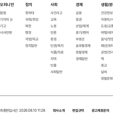
오피니언
정치
사회
경제
생활/문
칼럼
청와대
사건사고
금융
건강정보
기자의 눈
국회/정당
교육
증권
자동차/
기고
북한
노동
산업/재계
도로/교
시사만평
행정
언론
중기/벤처
여행/레
국방/외교
환경
부동산
음식/맛
정치일반
인권/복지
글로벌경제
패션/뷰
식품/의료
생활경제
공연/전
지역
경제일반
책
인물
종교
사회일반
날씨
생활문화
최종편집시간: 2026.08.10 11:28
회사소개
편집규약
광고제휴문의