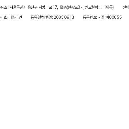
주소 : 서울특별시 용산구 서빙고로 17, 18층(한강로3가,센트럴파크 타워동)
전화 
제호: 데일리안
등록일/발행일: 2005.09.13
등록번호: 서울 아00055