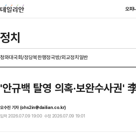
오피
정치
청와대
국회/정당
북한
행정
국방/외교
정치일반
'안규백 탈영 의혹·보완수사권'
오수진 기자 (ohs2in@dailian.co.kr)
입력 2026.07.09 19:00 수정 2026.07.09 19:01