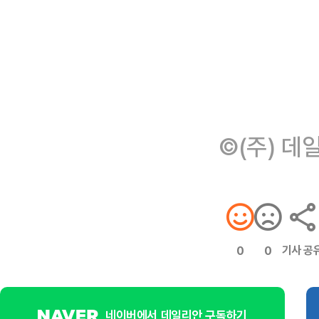
©(주) 데
기사 공
0
0
네이버에서 데일리안 구독하기