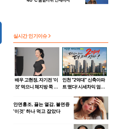
40℃ 불볕더위 언제까지