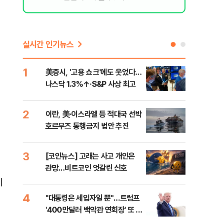
실시간 인기뉴스
1
6
美증시, '고용 쇼크'에도 웃었다…
[인
나스닥 1.3%↑·S&P 사상 최고
인사
2
7
이란, 美·이스라엘 등 적대국 선박
"아
호르무즈 통행금지 법안 추진
철 
데일
3
8
[코인뉴스] 고래는 사고 개인은
[단
관망…비트코인 엇갈린 신호
1%
이
4
9
"대통령은 세입자일 뿐"…트럼프
美 
'400만달러 백악관 연회장' 또 멈
일자