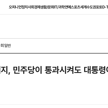
오피니언
정치
사회
경제
생활/문화
IT/과학
연예
스포츠
세계
수도권
포토
D-
사회일반
폐지, 민주당이 통과시켜도 대통령