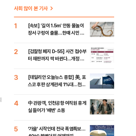
사회 많이 본 기사
1
[속보] '길이 1.5m' 안동 물놀이
장서 구렁이 출몰…한때 시민 대
피 소동
2
[검찰청 폐지 D-55] 사건 접수부
터 재판까지 싹 바뀐다…개정 형
소법, 무엇이 달라지나
3
[데일리안 오늘뉴스 종합] 美, 포
스코 후판 상계관세 1%대…천하
람, 의원 최초 논산훈련소 2박3일
'입소'
지
4
中 관광객, 인천공항 여직원 휴게
실 들어가 '배변' 소동
5
‘가을’ 시작인데 전국 폭염특보…