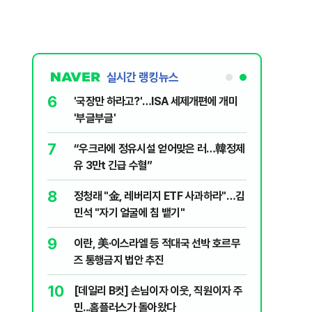
실시간 랭킹뉴스
1
6
[속보] '길이 1.5m' 안동 물놀이장서 구렁
'국장만 
이 출몰…한때 시민 대피 소동
'부글부글
2
7
"편해서 매일 신었는데"...전문가가 경고한
“우크라
'크록스'의 숨은 위험
유 3만t
3
8
송영길·김민석, '조희대 탄핵' 외치자…與
정청래 "
법사위원들 "즉시 대법관 제청하라"
민석 "자
4
9
박지원이 본 호남 당심…"李대통령과 1년
이란, 美
함께한 김민석에 갈 것"
즈 통행금
5
10
SK하이닉스, 주당 375원 분기배당…추
[데일리 
가 주주환원책 3분기 발표
민...홈