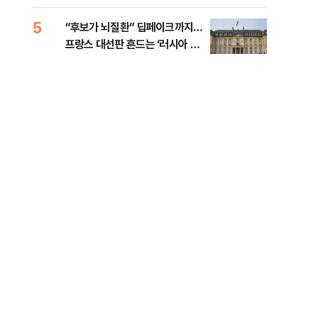
췄다
5
10
“후보가 뇌질환” 딥페이크까지…
호르
프랑스 대선판 흔드는 ‘러시아 검
경파
은손’
인