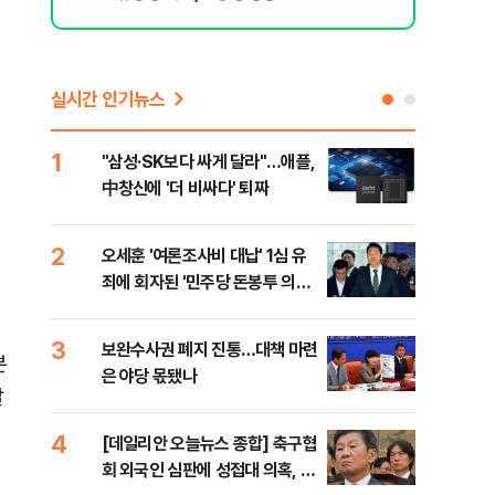
실시간 인기뉴스
1
6
"삼성·SK보다 싸게 달라"…애플,
"캐
中창신에 '더 비싸다' 퇴짜
성 
행적
2
7
오세훈 '여론조사비 대납' 1심 유
"약
죄에 회자된 '민주당 돈봉투 의
막는
혹'…왜?
닥터
3
8
보완수사권 폐지 진통…대책 마련
李대
분
은 야당 몫됐나
식했
말
낮춰
4
9
[데일리안 오늘뉴스 종합] 축구협
美,
회 외국인 심판에 성접대 의혹, 李
협에