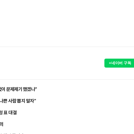
+네이버 구독
 없이 문제제기 했겠나"
나쁜 사람 뽑지 말자"
청 표 대결
의