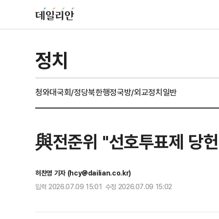
정치
청와대
국회/정당
북한
행정
국방/외교
정치일반
與전준위 "선호투표제 당헌
허찬영 기자 (hcy@dailian.co.kr)
입력 2026.07.09 15:01 수정 2026.07.09 15:02