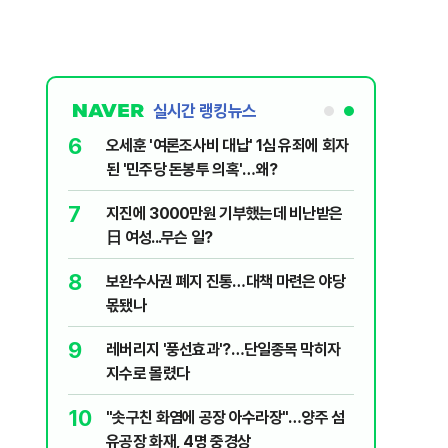
실시간 랭킹뉴스
6
플, 中창신
오세훈 '여론조사비 대납' 1심 유죄에 회자
된 '민주당 돈봉투 의혹'…왜?
7
구협회 외국
지진에 3000만원 기부했는데 비난받은
령 20대 지
日 여성...무슨 일?
 올인은 금
8
 의식했
보완수사권 폐지 진통…대책 마련은 야당
가 논란 재
낮춰야"
몫됐나
 99%" 등
9
리째 흔들리는
레버리지 '풍선효과'?…단일종목 막히자
지수로 몰렸다
10
' 막는 의사
"솟구친 화염에 공장 아수라장"…양주 섬
유공장 화재, 4명 중경상