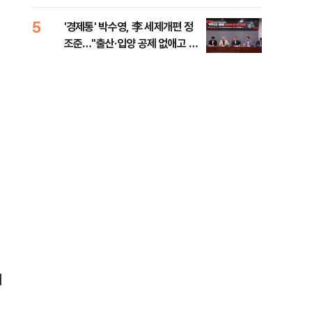
대통령 20대 지지율 하락 의식했
나, 삼전닉스 올인은 금물, SK하
5
10
'경제통' 박수영, 李 세제개편 정
"솟
이닉스 프리마켓 시초가 논란 재
조준…"출산·입양 공제 없애고 세
양주
점화, 김민석 "과반 승리 가능성
금폭탄"
99%" 등
서