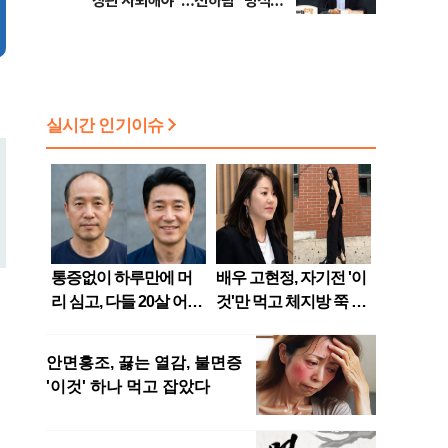
장관 사퇴해야"…천하람 "병적기
록 즉각 공개하라"