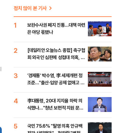
정치 많이 본 기사
1
보완수사권 폐지 진통…대책 마련
은 야당 몫됐나
2
[데일리안 오늘뉴스 종합] 축구협
회 외국인 심판에 성접대 의혹, 李
대통령 20대 지지율 하락 의식했
지
나, 삼전닉스 올인은 금물, SK하
3
'경제통' 박수영, 李 세제개편 정
이닉스 프리마켓 시초가 논란 재
조준…"출산·입양 공제 없애고 세
점화, 김민석 "과반 승리 가능성
금폭탄"
99%" 등
4
李대통령, 20대 지지율 하락 의
식했나…"청년 보편적 지원 문턱
낮춰야"
5
국민 75.6% "탈영 의혹 안규백