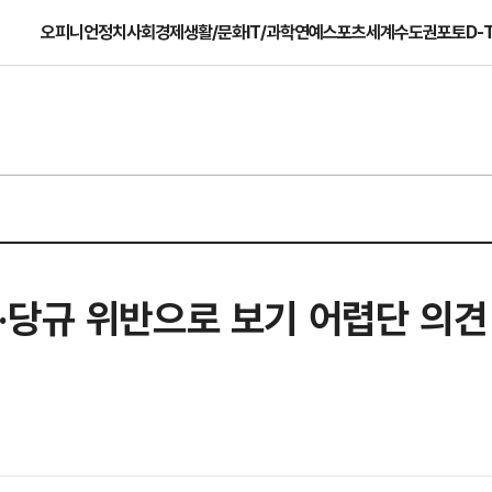
오피니언
정치
사회
경제
생활/문화
IT/과학
연예
스포츠
세계
수도권
포토
D-
·당규 위반으로 보기 어렵단 의견