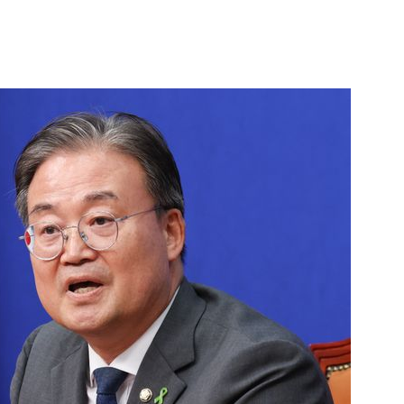
1
"삼성·SK보다 싸게 달라"…애
에 '더 비싸다' 퇴짜
2
[데일리안 오늘뉴스 종합] 축
인 심판에 성접대 의혹, 李대통
지율 하락 의식했나, 삼전닉스
3
李대통령, 20대 지지율 하락
물, SK하이닉스 프리마켓 시초
나…"청년 보편적 지원 문턱 
점화, 김민석 "과반 승리 가능성
4
'압수수색·성접대 의혹' 송두
대한민국 축구판
5
"약만으론 한계"…당뇨병 '시작
과학자의 도전 [내일의 닥터]